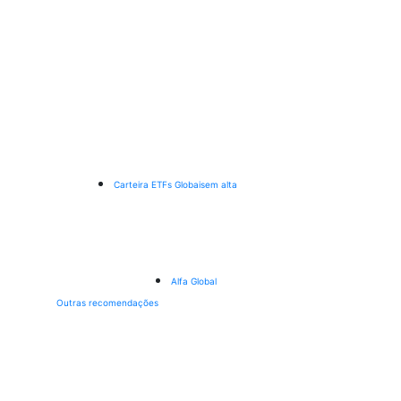
Carteira ETFs Globais
em alta
Alfa Global
Outras recomendações