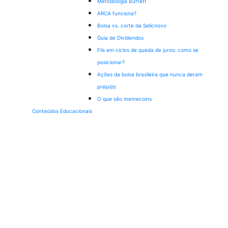
Metodologia Buffett
ARCA funciona?
Bolsa vs. corte da Selic
novo
Guia de Dividendos
Fiis em ciclos de queda de juros: como se
posicionar?
Ações da bolsa brasileira que nunca deram
prejuízo
O que são memecoins
Conteúdos Educacionais