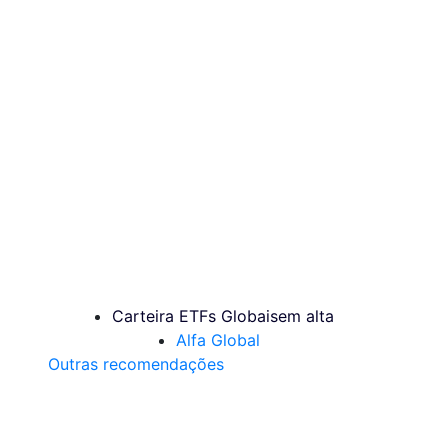
Carteira ETFs Globais
em alta
Alfa Global
Outras recomendações