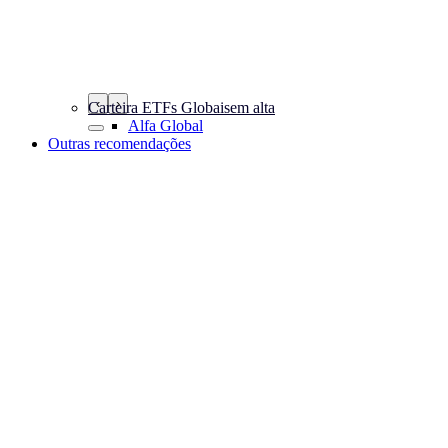
‹
›
Carteira ETFs Globais
em alta
Alfa Global
Outras recomendações