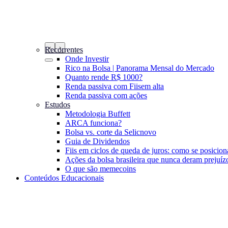
‹
›
Recorrentes
Onde Investir
Rico na Bolsa | Panorama Mensal do Mercado
Quanto rende R$ 1000?
Renda passiva com Fiis
em alta
Renda passiva com ações
Estudos
Metodologia Buffett
ARCA funciona?
Bolsa vs. corte da Selic
novo
Guia de Dividendos
Fiis em ciclos de queda de juros: como se posicion
Ações da bolsa brasileira que nunca deram prejuíz
O que são memecoins
Conteúdos Educacionais