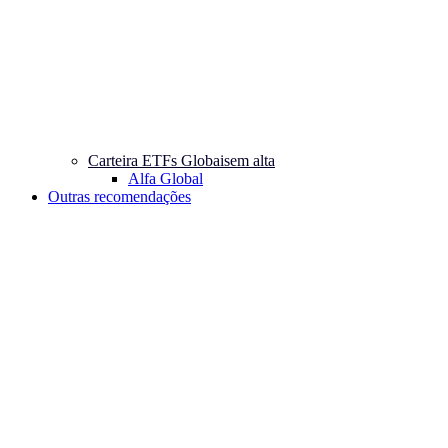
Carteira ETFs Globais
em alta
Alfa Global
Outras recomendações