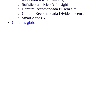
Moderada – Rico Alfa Light
Sofisticada – Rico Alfa Light
Carteira Recomendada FIIs
em alta
Carteira Recomendada Dividendos
em alta
Smart Ações 5+
Carteiras globais