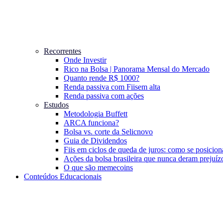
Recorrentes
Onde Investir
Rico na Bolsa | Panorama Mensal do Mercado
Quanto rende R$ 1000?
Renda passiva com Fiis
em alta
Renda passiva com ações
Estudos
Metodologia Buffett
ARCA funciona?
Bolsa vs. corte da Selic
novo
Guia de Dividendos
Fiis em ciclos de queda de juros: como se posicion
Ações da bolsa brasileira que nunca deram prejuíz
O que são memecoins
Conteúdos Educacionais