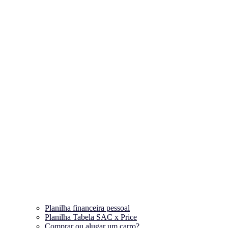
Planilha financeira pessoal
Planilha Tabela SAC x Price
Comprar ou alugar um carro?