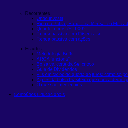
Recorrentes
Onde Investir
Rico na Bolsa | Panorama Mensal do Merca
Quanto rende R$ 1000?
Renda passiva com Fiis
em alta
Renda passiva com ações
Estudos
Metodologia Buffett
ARCA funciona?
Bolsa vs. corte da Selic
novo
Guia de Dividendos
Fiis em ciclos de queda de juros: como se po
Ações da bolsa brasileira que nunca deram p
O que são memecoins
Conteúdos Educacionais