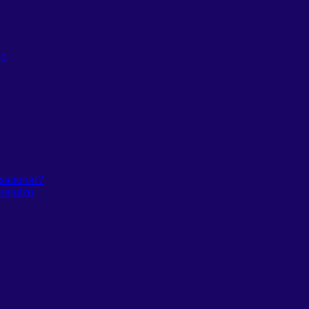
do
sicionar?
rejuízo