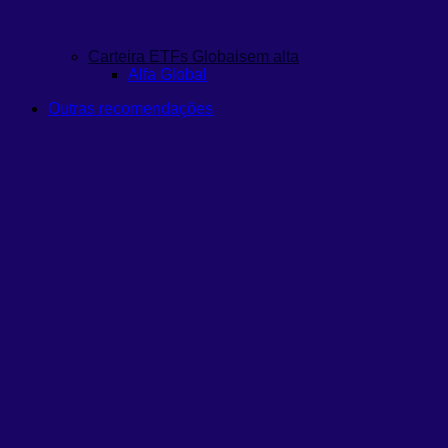
Carteira ETFs Globais
em alta
Alfa Global
Outras recomendações