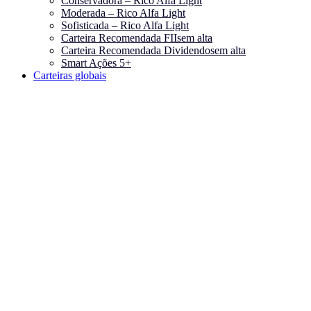
Conservadora – Rico Alfa Light
Moderada – Rico Alfa Light
Sofisticada – Rico Alfa Light
Carteira Recomendada FIIs
em alta
Carteira Recomendada Dividendos
em alta
Smart Ações 5+
Carteiras globais