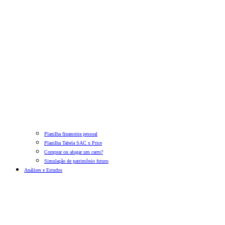
Planilha financeira pessoal
Planilha Tabela SAC x Price
Comprar ou alugar um carro?
Simulação de patrimônio futuro
Análises e Estudos