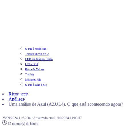
O que é renda fixa
Tesouro Direto Selic
CDB ou Tesouro Direto
LCI e LCA
Bolsa de Valores
Trading
Melhores FIIs
O que é Taxa Selic
Riconnect
/
Análises
/
Uma análise de Azul (AZUL4). O que está acontecendo agora?
25/09/2024 11:52:34 • Atualizado em 01/10/2024 11:09:57
15 minuto(s) de leitura