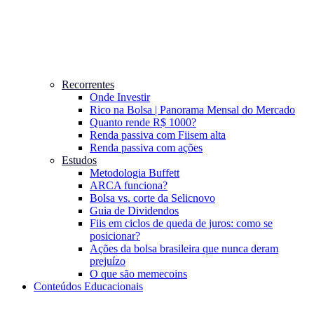
Recorrentes
Onde Investir
Rico na Bolsa | Panorama Mensal do Mercado
Quanto rende R$ 1000?
Renda passiva com Fiis
em alta
Renda passiva com ações
Estudos
Metodologia Buffett
ARCA funciona?
Bolsa vs. corte da Selic
novo
Guia de Dividendos
Fiis em ciclos de queda de juros: como se
posicionar?
Ações da bolsa brasileira que nunca deram
prejuízo
O que são memecoins
Conteúdos Educacionais