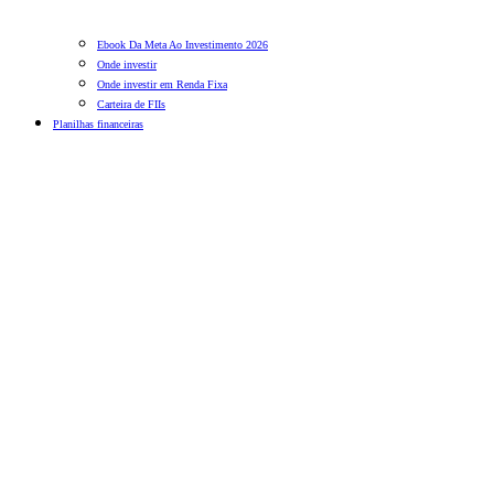
Ebook Da Meta Ao Investimento 2026
Onde investir
Onde investir em Renda Fixa
Carteira de FIIs
Planilhas financeiras