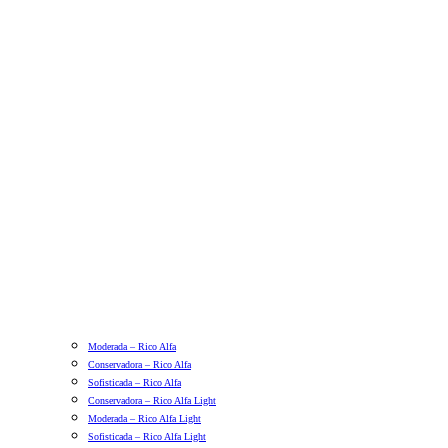
Moderada – Rico Alfa
Conservadora – Rico Alfa
Sofisticada – Rico Alfa
Conservadora – Rico Alfa Light
Moderada – Rico Alfa Light
Sofisticada – Rico Alfa Light