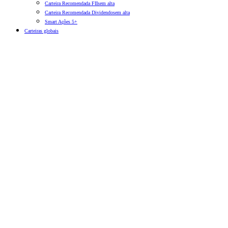
Carteira Recomendada FIIs
em alta
Carteira Recomendada Dividendos
em alta
Smart Ações 5+
Carteiras globais