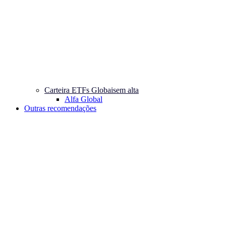
Carteira ETFs Globais
em alta
Alfa Global
Outras recomendações