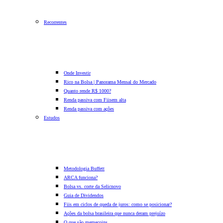
Recorrentes
Onde Investir
Rico na Bolsa | Panorama Mensal do Mercado
Quanto rende R$ 1000?
Renda passiva com Fiis
em alta
Renda passiva com ações
Estudos
Metodologia Buffett
ARCA funciona?
Bolsa vs. corte da Selic
novo
Guia de Dividendos
Fiis em ciclos de queda de juros: como se posicionar?
Ações da bolsa brasileira que nunca deram prejuízo
O que são memecoins