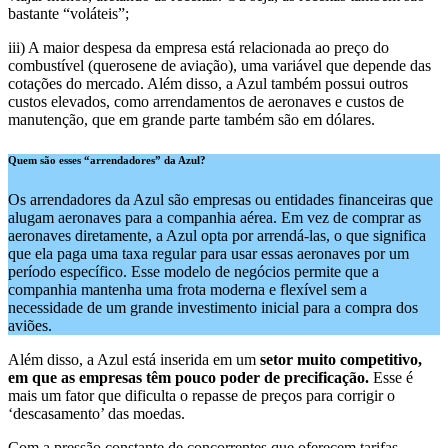
bastante “voláteis”;
iii) A maior despesa da empresa está relacionada ao preço do
combustível (querosene de aviação), uma variável que depende das
cotações do mercado. Além disso, a Azul também possui outros
custos elevados, como arrendamentos de aeronaves e custos de
manutenção, que em grande parte também são em dólares.
Quem são esses “arrendadores” da Azul?
Os arrendadores da Azul são empresas ou entidades financeiras que
alugam aeronaves para a companhia aérea. Em vez de comprar as
aeronaves diretamente, a Azul opta por arrendá-las, o que significa
que ela paga uma taxa regular para usar essas aeronaves por um
período específico. Esse modelo de negócios permite que a
companhia mantenha uma frota moderna e flexível sem a
necessidade de um grande investimento inicial para a compra dos
aviões.
Além disso, a Azul está inserida em um
setor muito competitivo,
em que as empresas têm pouco poder de precificação.
Esse é
mais um fator que dificulta o repasse de preços para corrigir o
‘descasamento’ das moedas.
Com a pressão constante de concorrentes que oferecem tarifas