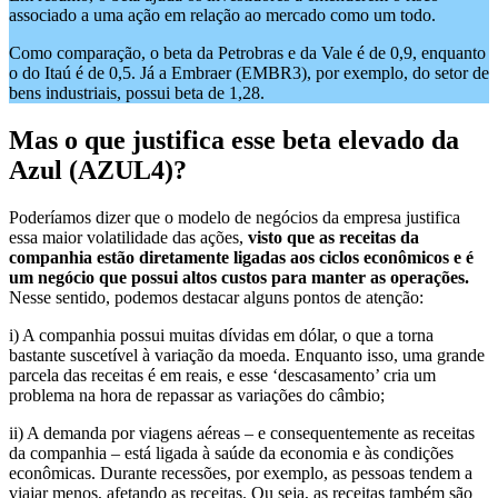
associado a uma ação em relação ao mercado como um todo.
Como comparação, o beta da Petrobras e da Vale é de 0,9, enquanto
o do Itaú é de 0,5. Já a Embraer (EMBR3), por exemplo, do setor de
bens industriais, possui beta de 1,28.
Mas o que justifica esse beta elevado da
Azul (AZUL4)?
Poderíamos dizer que o modelo de negócios da empresa justifica
essa maior volatilidade das ações,
visto que as receitas da
companhia estão diretamente ligadas aos ciclos econômicos e é
um negócio que possui altos custos para manter as operações.
Nesse sentido, podemos destacar alguns pontos de atenção:
i) A companhia possui muitas dívidas em dólar, o que a torna
bastante suscetível à variação da moeda. Enquanto isso, uma grande
parcela das receitas é em reais, e esse ‘descasamento’ cria um
problema na hora de repassar as variações do câmbio;
ii) A demanda por viagens aéreas – e consequentemente as receitas
da companhia – está ligada à saúde da economia e às condições
econômicas. Durante recessões, por exemplo, as pessoas tendem a
viajar menos, afetando as receitas. Ou seja, as receitas também são