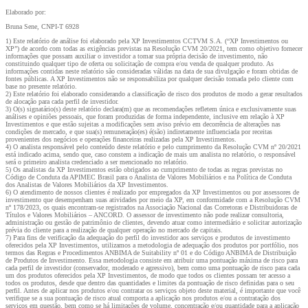
Elaborado por:
Bruna Sene, CNPI-T 6928
1) Este relatório de análise foi elaborado pela XP Investimentos CCTVM S.A. (“XP Investimentos ou
XP”) de acordo com todas as exigências previstas na Resolução CVM 20/2021, tem como objetivo fornecer
informações que possam auxiliar o investidor a tomar sua própria decisão de investimento, não
constituindo qualquer tipo de oferta ou solicitação de compra e/ou venda de qualquer produto. As
informações contidas neste relatório são consideradas válidas na data de sua divulgação e foram obtidas de
fontes públicas. A XP Investimentos não se responsabiliza por qualquer decisão tomada pelo cliente com
base no presente relatório.
2) Este relatório foi elaborado considerando a classificação de risco dos produtos de modo a gerar resultados
de alocação para cada perfil de investidor.
3) O(s) signatário(s) deste relatório declara(m) que as recomendações refletem única e exclusivamente suas
análises e opiniões pessoais, que foram produzidas de forma independente, inclusive em relação à XP
Investimentos e que estão sujeitas a modificações sem aviso prévio em decorrência de alterações nas
condições de mercado, e que sua(s) remuneração(es) é(são) indiretamente influenciada por receitas
provenientes dos negócios e operações financeiras realizadas pela XP Investimentos.
4) O analista responsável pelo conteúdo deste relatório e pelo cumprimento da Resolução CVM nº 20/2021
está indicado acima, sendo que, caso constem a indicação de mais um analista no relatório, o responsável
será o primeiro analista credenciado a ser mencionado no relatório.
5) Os analistas da XP Investimentos estão obrigados ao cumprimento de todas as regras previstas no
Código de Conduta da APIMEC Brasil para o Analista de Valores Mobiliários e na Política de Conduta
dos Analistas de Valores Mobiliários da XP Investimentos.
6) O atendimento de nossos clientes é realizado por empregados da XP Investimentos ou por assessores de
investimento que desempenham suas atividades por meio da XP, em conformidade com a Resolução CVM
nº 178/2023, os quais encontram-se registrados na Associação Nacional das Corretoras e Distribuidoras de
Títulos e Valores Mobiliários – ANCORD. O assessor de investimento não pode realizar consultoria,
administração ou gestão de patrimônio de clientes, devendo atuar como intermediário e solicitar autorização
prévia do cliente para a realização de qualquer operação no mercado de capitais.
7) Para fins de verificação da adequação do perfil do investidor aos serviços e produtos de investimento
oferecidos pela XP Investimentos, utilizamos a metodologia de adequação dos produtos por portfólio, nos
termos das Regras e Procedimentos ANBIMA de Suitability nº 01 e do Código ANBIMA de Distribuição
de Produtos de Investimento. Essa metodologia consiste em atribuir uma pontuação máxima de risco para
cada perfil de investidor (conservador, moderado e agressivo), bem como uma pontuação de risco para cada
um dos produtos oferecidos pela XP Investimentos, de modo que todos os clientes possam ter acesso a
todos os produtos, desde que dentro das quantidades e limites da pontuação de risco definidas para o seu
perfil. Antes de aplicar nos produtos e/ou contratar os serviços objeto deste material, é importante que você
verifique se a sua pontuação de risco atual comporta a aplicação nos produtos e/ou a contratação dos
serviços em questão, bem como se há limitações de volume, concentração e/ou quantidade para a aplicação