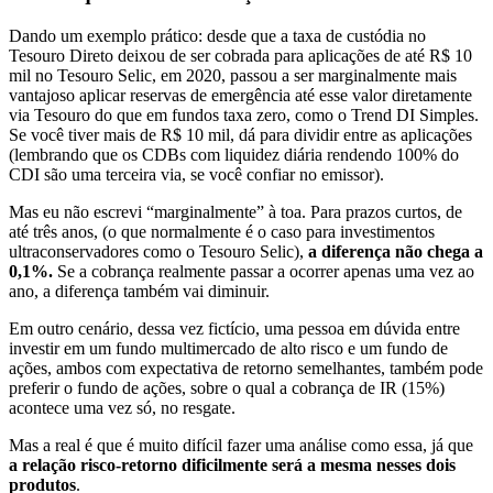
Dando um exemplo prático: desde que a taxa de custódia no
Tesouro Direto deixou de ser cobrada para aplicações de até R$ 10
mil no Tesouro Selic, em 2020, passou a ser marginalmente mais
vantajoso aplicar reservas de emergência até esse valor diretamente
via Tesouro do que em fundos taxa zero, como o Trend DI Simples.
Se você tiver mais de R$ 10 mil, dá para dividir entre as aplicações
(lembrando que os CDBs com liquidez diária rendendo 100% do
CDI são uma terceira via, se você confiar no emissor).
Mas eu não escrevi “marginalmente” à toa. Para prazos curtos, de
até três anos, (o que normalmente é o caso para investimentos
ultraconservadores como o Tesouro Selic),
a diferença não chega a
0,1%.
Se a cobrança realmente passar a ocorrer apenas uma vez ao
ano, a diferença também vai diminuir.
Em outro cenário, dessa vez fictício, uma pessoa em dúvida entre
investir em um fundo multimercado de alto risco e um fundo de
ações, ambos com expectativa de retorno semelhantes, também pode
preferir o fundo de ações, sobre o qual a cobrança de IR (15%)
acontece uma vez só, no resgate.
Mas a real é que é muito difícil fazer uma análise como essa, já que
a relação risco-retorno dificilmente será a mesma nesses dois
produtos
.