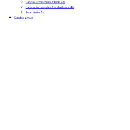
Carteira Recomendada FIIs
em alta
Carteira Recomendada Dividendos
em alta
Smart Ações 5+
Carteiras globais