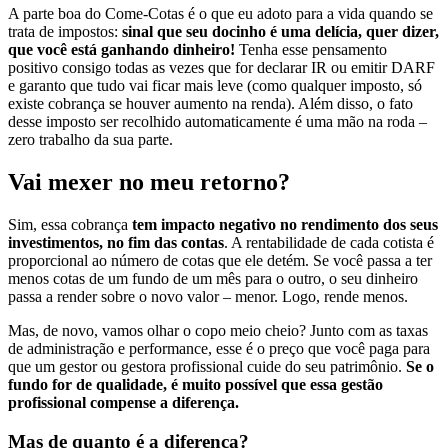
A parte boa do Come-Cotas é o que eu adoto para a vida quando se
trata de impostos:
sinal que seu docinho é uma delícia, quer dizer,
que você está ganhando dinheiro!
Tenha esse pensamento
positivo consigo todas as vezes que for declarar IR ou emitir DARF
e garanto que tudo vai ficar mais leve (como qualquer imposto, só
existe cobrança se houver aumento na renda). Além disso, o fato
desse imposto ser recolhido automaticamente é uma mão na roda –
zero trabalho da sua parte.
Vai mexer no meu retorno?
Sim, essa cobrança
tem impacto negativo no rendimento dos seus
investimentos, no fim das contas
. A rentabilidade de cada cotista é
proporcional ao número de cotas que ele detém. Se você passa a ter
menos cotas de um fundo de um mês para o outro, o seu dinheiro
passa a render sobre o novo valor – menor. Logo, rende menos.
Mas, de novo, vamos olhar o copo meio cheio? Junto com as taxas
de administração e performance, esse é o preço que você paga para
que um gestor ou gestora profissional cuide do seu patrimônio.
Se o
fundo for de qualidade, é muito possível que essa gestão
profissional compense a diferença.
Mas de quanto é a diferença?