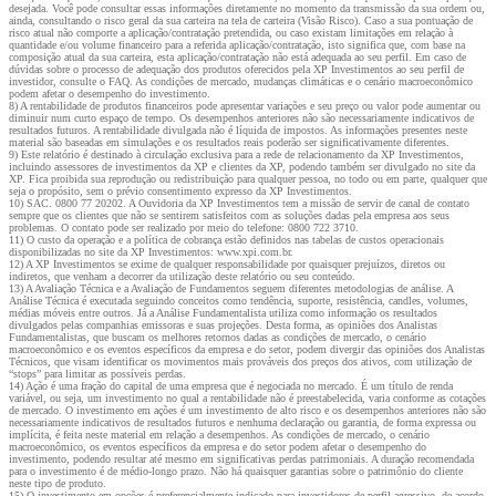
desejada. Você pode consultar essas informações diretamente no momento da transmissão da sua ordem ou,
ainda, consultando o risco geral da sua carteira na tela de carteira (Visão Risco). Caso a sua pontuação de
risco atual não comporte a aplicação/contratação pretendida, ou caso existam limitações em relação à
quantidade e/ou volume financeiro para a referida aplicação/contratação, isto significa que, com base na
composição atual da sua carteira, esta aplicação/contratação não está adequada ao seu perfil. Em caso de
dúvidas sobre o processo de adequação dos produtos oferecidos pela XP Investimentos ao seu perfil de
investidor, consulte o FAQ. As condições de mercado, mudanças climáticas e o cenário macroeconômico
podem afetar o desempenho do investimento.
8) A rentabilidade de produtos financeiros pode apresentar variações e seu preço ou valor pode aumentar ou
diminuir num curto espaço de tempo. Os desempenhos anteriores não são necessariamente indicativos de
resultados futuros. A rentabilidade divulgada não é líquida de impostos. As informações presentes neste
material são baseadas em simulações e os resultados reais poderão ser significativamente diferentes.
9) Este relatório é destinado à circulação exclusiva para a rede de relacionamento da XP Investimentos,
incluindo assessores de investimentos da XP e clientes da XP, podendo também ser divulgado no site da
XP. Fica proibida sua reprodução ou redistribuição para qualquer pessoa, no todo ou em parte, qualquer que
seja o propósito, sem o prévio consentimento expresso da XP Investimentos.
10) SAC. 0800 77 20202. A Ouvidoria da XP Investimentos tem a missão de servir de canal de contato
sempre que os clientes que não se sentirem satisfeitos com as soluções dadas pela empresa aos seus
problemas. O contato pode ser realizado por meio do telefone: 0800 722 3710.
11) O custo da operação e a política de cobrança estão definidos nas tabelas de custos operacionais
disponibilizadas no site da XP Investimentos: www.xpi.com.br.
12) A XP Investimentos se exime de qualquer responsabilidade por quaisquer prejuízos, diretos ou
indiretos, que venham a decorrer da utilização deste relatório ou seu conteúdo.
13) A Avaliação Técnica e a Avaliação de Fundamentos seguem diferentes metodologias de análise. A
Análise Técnica é executada seguindo conceitos como tendência, suporte, resistência, candles, volumes,
médias móveis entre outros. Já a Análise Fundamentalista utiliza como informação os resultados
divulgados pelas companhias emissoras e suas projeções. Desta forma, as opiniões dos Analistas
Fundamentalistas, que buscam os melhores retornos dadas as condições de mercado, o cenário
macroeconômico e os eventos específicos da empresa e do setor, podem divergir das opiniões dos Analistas
Técnicos, que visam identificar os movimentos mais prováveis dos preços dos ativos, com utilização de
“stops” para limitar as possíveis perdas.
14) Ação é uma fração do capital de uma empresa que é negociada no mercado. É um título de renda
variável, ou seja, um investimento no qual a rentabilidade não é preestabelecida, varia conforme as cotações
de mercado. O investimento em ações é um investimento de alto risco e os desempenhos anteriores não são
necessariamente indicativos de resultados futuros e nenhuma declaração ou garantia, de forma expressa ou
implícita, é feita neste material em relação a desempenhos. As condições de mercado, o cenário
macroeconômico, os eventos específicos da empresa e do setor podem afetar o desempenho do
investimento, podendo resultar até mesmo em significativas perdas patrimoniais. A duração recomendada
para o investimento é de médio-longo prazo. Não há quaisquer garantias sobre o patrimônio do cliente
neste tipo de produto.
15) O investimento em opções é preferencialmente indicado para investidores de perfil agressivo, de acordo