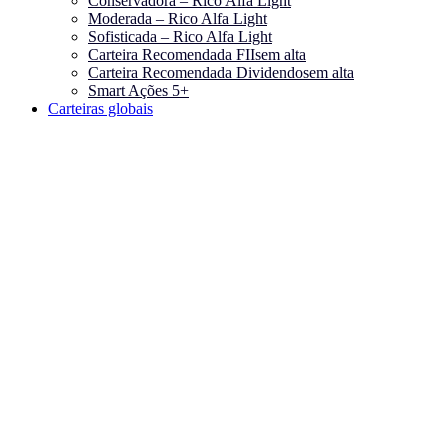
Conservadora – Rico Alfa Light
Moderada – Rico Alfa Light
Sofisticada – Rico Alfa Light
Carteira Recomendada FIIs
em alta
Carteira Recomendada Dividendos
em alta
Smart Ações 5+
Carteiras globais