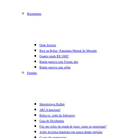
Recorrentes
Onde Investir
Rico na Bolsa | Panorama Mensal do Mercado
Quanto rende R$ 1000?
Renda passiva com Fiis
em alta
Renda passiva com ações
Estudos
Metodologia Buffett
ARCA funciona?
Bolsa vs. corte da Selic
novo
Guia de Dividendos
Fiis em ciclos de queda de juros: como se posicionar?
Ações da bolsa brasileira que nunca deram prejuízo
O que são memecoins