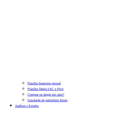
Planilha financeira pessoal
Planilha Tabela SAC x Price
Comprar ou alugar um carro?
Simulação de patrimônio futuro
Análises e Estudos