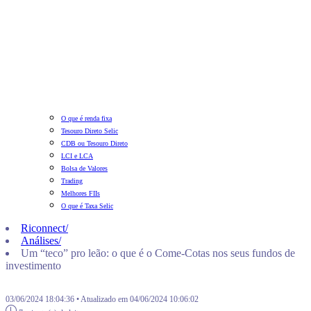
O que é renda fixa
Tesouro Direto Selic
CDB ou Tesouro Direto
LCI e LCA
Bolsa de Valores
Trading
Melhores FIIs
O que é Taxa Selic
Riconnect
/
Análises
/
Um “teco” pro leão: o que é o Come-Cotas nos seus fundos de
investimento
03/06/2024 18:04:36 • Atualizado em 04/06/2024 10:06:02