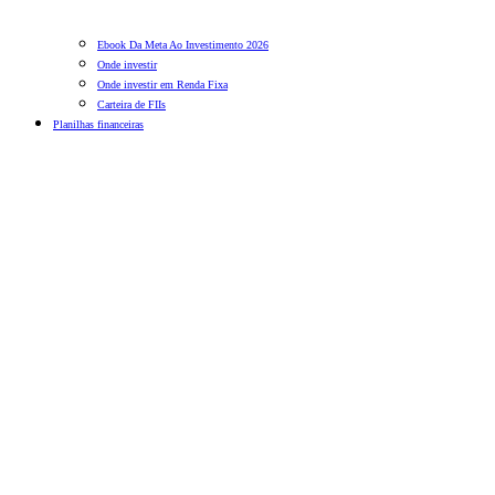
Ebook Da Meta Ao Investimento 2026
Onde investir
Onde investir em Renda Fixa
Carteira de FIIs
Planilhas financeiras