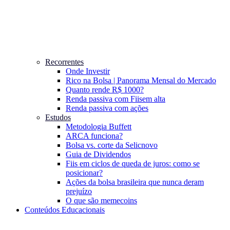
Recorrentes
Onde Investir
Rico na Bolsa | Panorama Mensal do Mercado
Quanto rende R$ 1000?
Renda passiva com Fiis
em alta
Renda passiva com ações
Estudos
Metodologia Buffett
ARCA funciona?
Bolsa vs. corte da Selic
novo
Guia de Dividendos
Fiis em ciclos de queda de juros: como se
posicionar?
Ações da bolsa brasileira que nunca deram
prejuízo
O que são memecoins
Conteúdos Educacionais