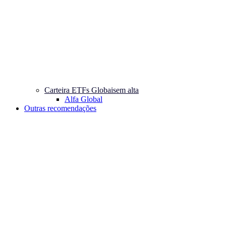
Carteira ETFs Globais
em alta
Alfa Global
Outras recomendações