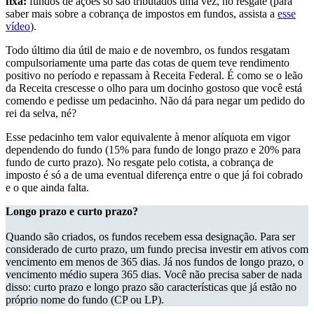
fixa:
fundos de ações só são tributados uma vez, no resgate (para
saber mais sobre a cobrança de impostos em fundos, assista a
esse
vídeo
).
Todo último dia útil de maio e de novembro, os fundos resgatam
compulsoriamente uma parte das cotas de quem teve rendimento
positivo no período e repassam à Receita Federal. É como se o leão
da Receita crescesse o olho para um docinho gostoso que você está
comendo e pedisse um pedacinho. Não dá para negar um pedido do
rei da selva, né?
Esse pedacinho tem valor equivalente à menor alíquota em vigor
dependendo do fundo (15% para fundo de longo prazo e 20% para
fundo de curto prazo). No resgate pelo cotista, a cobrança de
imposto é só a de uma eventual diferença entre o que já foi cobrado
e o que ainda falta.
Longo prazo e curto prazo?
Quando são criados, os fundos recebem essa designação. Para ser
considerado de curto prazo, um fundo precisa investir em ativos com
vencimento em menos de 365 dias. Já nos fundos de longo prazo, o
vencimento médio supera 365 dias. Você não precisa saber de nada
disso: curto prazo e longo prazo são características que já estão no
próprio nome do fundo (CP ou LP).