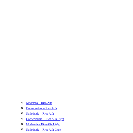
Moderada – Rico Alfa
Conservadora – Rico Alfa
Sofisticada – Rico Alfa
Conservadora – Rico Alfa Light
Moderada – Rico Alfa Light
Sofisticada – Rico Alfa Light