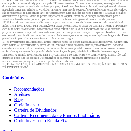
com a política de suitability praticada pela XP Investimentos. No mercado de opções, são negociados
direitos de compra ou venda de um bem por preço fixado em data futura, devendo o adquirente do direito
negociado pagar um prêmio ao vendedor tal como num acordo seguro. As operações com esses derivativos
são consideradas de risco muito alto por apresentarem altas relações de risco e retorno e algumas posições
apresentarem a possibilidade de perdas superiores ao capital investido. A duração recomendada para o
investimento é de curto prazo e o patrimônio do cliente não está garantido neste tipo de produto.
16) O investimento em termos são contratos para compra ou a venda de uma determinada quantidade de
ações, a um preço fixado, para liquidação em prazo determinado. O prazo do contrato a Termo é livremente
escolhido pelos investidores, obedecendo o prazo mínimo de 16 dias e máximo de 999 dias corridos. O
preço será o valor da ação adicionado de uma parcela correspondente aos juros – que são fixados livremente
em mercado, em função do prazo do contrato. Toda transação a termo requer um depósito de garantia. Essas
garantias são prestadas em duas formas: cobertura ou margem.
17) O investimento em Mercados Futuros embute riscos de perdas patrimoniais significativos. Commodity
é um objeto ou determinante de preço de um contrato futuro ou outro instrumento derivativo, podendo
consubstanciar um índice, uma taxa, um valor mobiliário ou produto físico. É um investimento de risco
muito alto, que contempla a possibilidade de oscilação de preço devido à utilização de alavancagem
financeira. A duração recomendada para o investimento é de curto prazo e o patrimônio do cliente não está
garantido neste tipo de produto. As condições de mercado, mudanças climáticas e o cenário
macroeconômico podem afetar o desempenho do investimento.
18) ESTA INSTITUIÇÃO É ADERENTE AO CÓDIGO ANBIMA DE DISTRIBUIÇÃO DE PRODUTOS
DE INVESTIMENTO.
Conteúdos
Recomendações
Análises
Blog
Onde Investir
Carteira de Dividendos
Carteira Recomendada de Fundos Imobiliários
Onde Investir em Renda Fixa