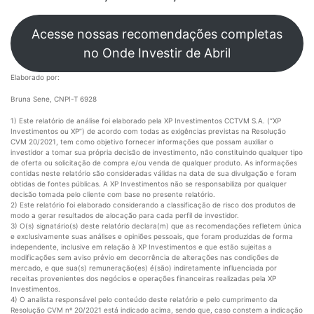
Acesse nossas recomendações completas
no Onde Investir de Abril
Elaborado por:
Bruna Sene, CNPI-T 6928
1) Este relatório de análise foi elaborado pela XP Investimentos CCTVM S.A. (“XP
Investimentos ou XP”) de acordo com todas as exigências previstas na Resolução
CVM 20/2021, tem como objetivo fornecer informações que possam auxiliar o
investidor a tomar sua própria decisão de investimento, não constituindo qualquer tipo
de oferta ou solicitação de compra e/ou venda de qualquer produto. As informações
contidas neste relatório são consideradas válidas na data de sua divulgação e foram
obtidas de fontes públicas. A XP Investimentos não se responsabiliza por qualquer
decisão tomada pelo cliente com base no presente relatório.
2) Este relatório foi elaborado considerando a classificação de risco dos produtos de
modo a gerar resultados de alocação para cada perfil de investidor.
3) O(s) signatário(s) deste relatório declara(m) que as recomendações refletem única
e exclusivamente suas análises e opiniões pessoais, que foram produzidas de forma
independente, inclusive em relação à XP Investimentos e que estão sujeitas a
modificações sem aviso prévio em decorrência de alterações nas condições de
mercado, e que sua(s) remuneração(es) é(são) indiretamente influenciada por
receitas provenientes dos negócios e operações financeiras realizadas pela XP
Investimentos.
4) O analista responsável pelo conteúdo deste relatório e pelo cumprimento da
Resolução CVM nº 20/2021 está indicado acima, sendo que, caso constem a indicação