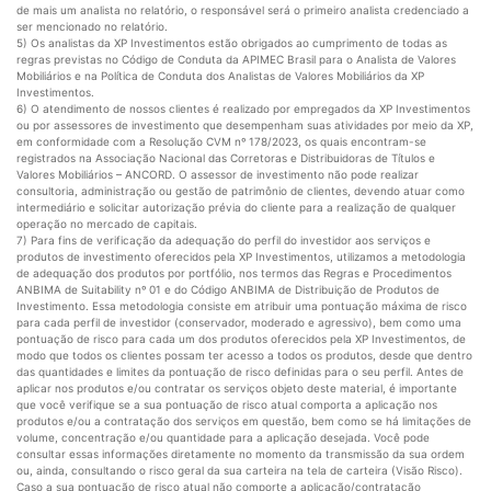
de mais um analista no relatório, o responsável será o primeiro analista credenciado a
ser mencionado no relatório.
5) Os analistas da XP Investimentos estão obrigados ao cumprimento de todas as
regras previstas no Código de Conduta da APIMEC Brasil para o Analista de Valores
Mobiliários e na Política de Conduta dos Analistas de Valores Mobiliários da XP
Investimentos.
6) O atendimento de nossos clientes é realizado por empregados da XP Investimentos
ou por assessores de investimento que desempenham suas atividades por meio da XP,
em conformidade com a Resolução CVM nº 178/2023, os quais encontram-se
registrados na Associação Nacional das Corretoras e Distribuidoras de Títulos e
Valores Mobiliários – ANCORD. O assessor de investimento não pode realizar
consultoria, administração ou gestão de patrimônio de clientes, devendo atuar como
intermediário e solicitar autorização prévia do cliente para a realização de qualquer
operação no mercado de capitais.
7) Para fins de verificação da adequação do perfil do investidor aos serviços e
produtos de investimento oferecidos pela XP Investimentos, utilizamos a metodologia
de adequação dos produtos por portfólio, nos termos das Regras e Procedimentos
ANBIMA de Suitability nº 01 e do Código ANBIMA de Distribuição de Produtos de
Investimento. Essa metodologia consiste em atribuir uma pontuação máxima de risco
para cada perfil de investidor (conservador, moderado e agressivo), bem como uma
pontuação de risco para cada um dos produtos oferecidos pela XP Investimentos, de
modo que todos os clientes possam ter acesso a todos os produtos, desde que dentro
das quantidades e limites da pontuação de risco definidas para o seu perfil. Antes de
aplicar nos produtos e/ou contratar os serviços objeto deste material, é importante
que você verifique se a sua pontuação de risco atual comporta a aplicação nos
produtos e/ou a contratação dos serviços em questão, bem como se há limitações de
volume, concentração e/ou quantidade para a aplicação desejada. Você pode
consultar essas informações diretamente no momento da transmissão da sua ordem
ou, ainda, consultando o risco geral da sua carteira na tela de carteira (Visão Risco).
Caso a sua pontuação de risco atual não comporte a aplicação/contratação