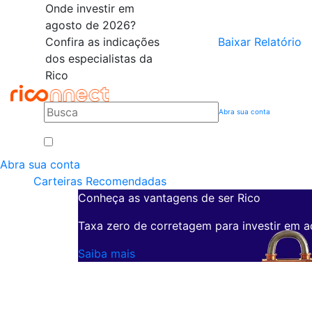
Onde investir em
agosto de 2026?
Confira as indicações
Baixar Relatório
dos especialistas da
Rico
Abra sua conta
Abra sua conta
Carteiras Recomendadas
Conheça as vantagens de ser Rico
Taxa zero de corretagem para investir em a
Saiba mais