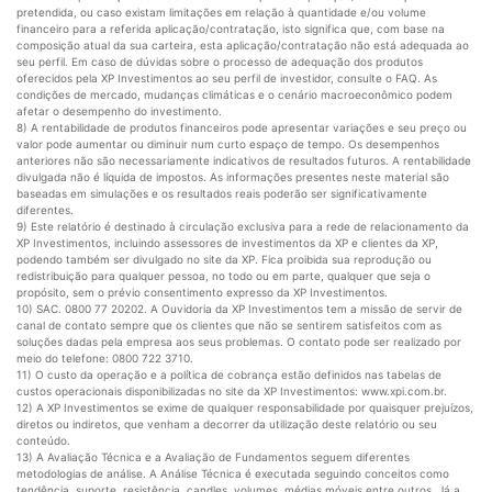
pretendida, ou caso existam limitações em relação à quantidade e/ou volume
financeiro para a referida aplicação/contratação, isto significa que, com base na
composição atual da sua carteira, esta aplicação/contratação não está adequada ao
seu perfil. Em caso de dúvidas sobre o processo de adequação dos produtos
oferecidos pela XP Investimentos ao seu perfil de investidor, consulte o FAQ. As
condições de mercado, mudanças climáticas e o cenário macroeconômico podem
afetar o desempenho do investimento.
8) A rentabilidade de produtos financeiros pode apresentar variações e seu preço ou
valor pode aumentar ou diminuir num curto espaço de tempo. Os desempenhos
anteriores não são necessariamente indicativos de resultados futuros. A rentabilidade
divulgada não é líquida de impostos. As informações presentes neste material são
baseadas em simulações e os resultados reais poderão ser significativamente
diferentes.
9) Este relatório é destinado à circulação exclusiva para a rede de relacionamento da
XP Investimentos, incluindo assessores de investimentos da XP e clientes da XP,
podendo também ser divulgado no site da XP. Fica proibida sua reprodução ou
redistribuição para qualquer pessoa, no todo ou em parte, qualquer que seja o
propósito, sem o prévio consentimento expresso da XP Investimentos.
10) SAC. 0800 77 20202. A Ouvidoria da XP Investimentos tem a missão de servir de
canal de contato sempre que os clientes que não se sentirem satisfeitos com as
soluções dadas pela empresa aos seus problemas. O contato pode ser realizado por
meio do telefone: 0800 722 3710.
11) O custo da operação e a política de cobrança estão definidos nas tabelas de
custos operacionais disponibilizadas no site da XP Investimentos: www.xpi.com.br.
12) A XP Investimentos se exime de qualquer responsabilidade por quaisquer prejuízos,
diretos ou indiretos, que venham a decorrer da utilização deste relatório ou seu
conteúdo.
13) A Avaliação Técnica e a Avaliação de Fundamentos seguem diferentes
metodologias de análise. A Análise Técnica é executada seguindo conceitos como
tendência, suporte, resistência, candles, volumes, médias móveis entre outros. Já a