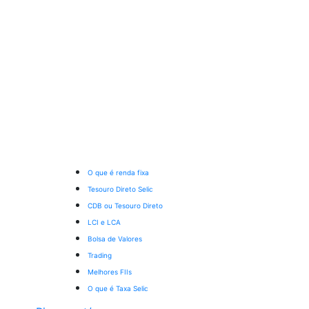
O que é renda fixa
Tesouro Direto Selic
CDB ou Tesouro Direto
LCI e LCA
Bolsa de Valores
Trading
Melhores FIIs
O que é Taxa Selic