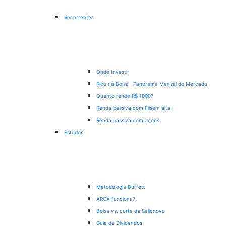
Recorrentes
Onde Investir
Rico na Bolsa | Panorama Mensal do Mercado
Quanto rende R$ 1000?
Renda passiva com Fiis
em alta
Renda passiva com ações
Estudos
Metodologia Buffett
ARCA funciona?
Bolsa vs. corte da Selic
novo
Guia de Dividendos