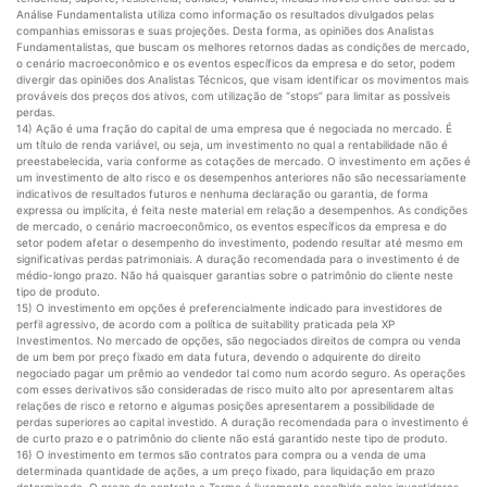
Análise Fundamentalista utiliza como informação os resultados divulgados pelas
companhias emissoras e suas projeções. Desta forma, as opiniões dos Analistas
Fundamentalistas, que buscam os melhores retornos dadas as condições de mercado,
o cenário macroeconômico e os eventos específicos da empresa e do setor, podem
divergir das opiniões dos Analistas Técnicos, que visam identificar os movimentos mais
prováveis dos preços dos ativos, com utilização de “stops” para limitar as possíveis
perdas.
14) Ação é uma fração do capital de uma empresa que é negociada no mercado. É
um título de renda variável, ou seja, um investimento no qual a rentabilidade não é
preestabelecida, varia conforme as cotações de mercado. O investimento em ações é
um investimento de alto risco e os desempenhos anteriores não são necessariamente
indicativos de resultados futuros e nenhuma declaração ou garantia, de forma
expressa ou implícita, é feita neste material em relação a desempenhos. As condições
de mercado, o cenário macroeconômico, os eventos específicos da empresa e do
setor podem afetar o desempenho do investimento, podendo resultar até mesmo em
significativas perdas patrimoniais. A duração recomendada para o investimento é de
médio-longo prazo. Não há quaisquer garantias sobre o patrimônio do cliente neste
tipo de produto.
15) O investimento em opções é preferencialmente indicado para investidores de
perfil agressivo, de acordo com a política de suitability praticada pela XP
Investimentos. No mercado de opções, são negociados direitos de compra ou venda
de um bem por preço fixado em data futura, devendo o adquirente do direito
negociado pagar um prêmio ao vendedor tal como num acordo seguro. As operações
com esses derivativos são consideradas de risco muito alto por apresentarem altas
relações de risco e retorno e algumas posições apresentarem a possibilidade de
perdas superiores ao capital investido. A duração recomendada para o investimento é
de curto prazo e o patrimônio do cliente não está garantido neste tipo de produto.
16) O investimento em termos são contratos para compra ou a venda de uma
determinada quantidade de ações, a um preço fixado, para liquidação em prazo