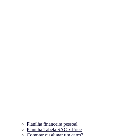
Planilha financeira pessoal
Planilha Tabela SAC x Price
Comprar ou alugar um carro?