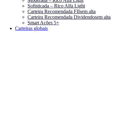
Moderada – Rico Alfa Light
Sofisticada – Rico Alfa Light
Carteira Recomendada FIIs
em alta
Carteira Recomendada Dividendos
em alta
Smart Ações 5+
Carteiras globais