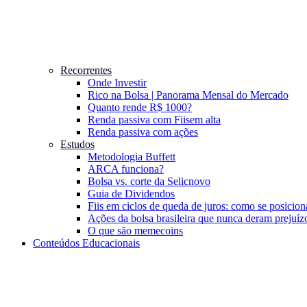
Recorrentes
Onde Investir
Rico na Bolsa | Panorama Mensal do Mercado
Quanto rende R$ 1000?
Renda passiva com Fiis
em alta
Renda passiva com ações
Estudos
Metodologia Buffett
ARCA funciona?
Bolsa vs. corte da Selic
novo
Guia de Dividendos
Fiis em ciclos de queda de juros: como se posicion
Ações da bolsa brasileira que nunca deram prejuíz
O que são memecoins
Conteúdos Educacionais