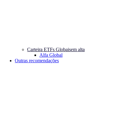
Carteira ETFs Globais
em alta
Alfa Global
Outras recomendações