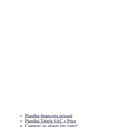
Planilha financeira pessoal
Planilha Tabela SAC x Price
Comprar ou alugar um carro?