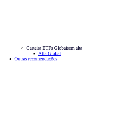
Carteira ETFs Globais
em alta
Alfa Global
Outras recomendações