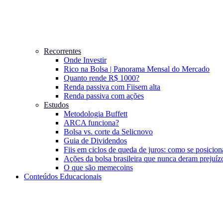
Recorrentes
Onde Investir
Rico na Bolsa | Panorama Mensal do Mercado
Quanto rende R$ 1000?
Renda passiva com Fiis
em alta
Renda passiva com ações
Estudos
Metodologia Buffett
ARCA funciona?
Bolsa vs. corte da Selic
novo
Guia de Dividendos
Fiis em ciclos de queda de juros: como se posicion
Ações da bolsa brasileira que nunca deram prejuíz
O que são memecoins
Conteúdos Educacionais