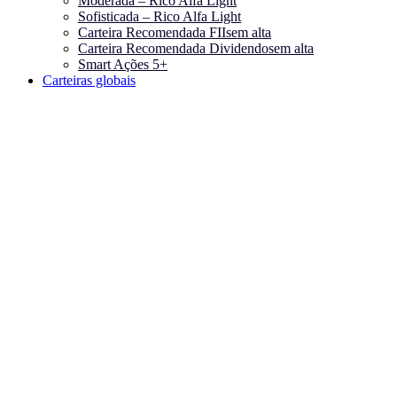
Moderada – Rico Alfa Light
Sofisticada – Rico Alfa Light
Carteira Recomendada FIIs
em alta
Carteira Recomendada Dividendos
em alta
Smart Ações 5+
Carteiras globais