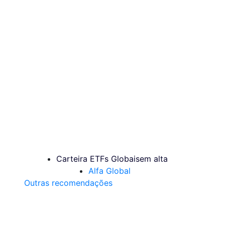
Carteira ETFs Globais
em alta
Alfa Global
Outras recomendações