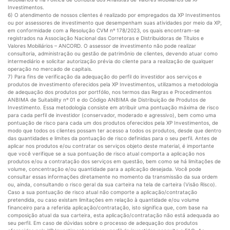
Investimentos.
6) O atendimento de nossos clientes é realizado por empregados da XP Investimentos
ou por assessores de investimento que desempenham suas atividades por meio da XP,
em conformidade com a Resolução CVM nº 178/2023, os quais encontram-se
registrados na Associação Nacional das Corretoras e Distribuidoras de Títulos e
Valores Mobiliários – ANCORD. O assessor de investimento não pode realizar
consultoria, administração ou gestão de patrimônio de clientes, devendo atuar como
intermediário e solicitar autorização prévia do cliente para a realização de qualquer
operação no mercado de capitais.
7) Para fins de verificação da adequação do perfil do investidor aos serviços e
produtos de investimento oferecidos pela XP Investimentos, utilizamos a metodologia
de adequação dos produtos por portfólio, nos termos das Regras e Procedimentos
ANBIMA de Suitability nº 01 e do Código ANBIMA de Distribuição de Produtos de
Investimento. Essa metodologia consiste em atribuir uma pontuação máxima de risco
para cada perfil de investidor (conservador, moderado e agressivo), bem como uma
pontuação de risco para cada um dos produtos oferecidos pela XP Investimentos, de
modo que todos os clientes possam ter acesso a todos os produtos, desde que dentro
das quantidades e limites da pontuação de risco definidas para o seu perfil. Antes de
aplicar nos produtos e/ou contratar os serviços objeto deste material, é importante
que você verifique se a sua pontuação de risco atual comporta a aplicação nos
produtos e/ou a contratação dos serviços em questão, bem como se há limitações de
volume, concentração e/ou quantidade para a aplicação desejada. Você pode
consultar essas informações diretamente no momento da transmissão da sua ordem
ou, ainda, consultando o risco geral da sua carteira na tela de carteira (Visão Risco).
Caso a sua pontuação de risco atual não comporte a aplicação/contratação
pretendida, ou caso existam limitações em relação à quantidade e/ou volume
financeiro para a referida aplicação/contratação, isto significa que, com base na
composição atual da sua carteira, esta aplicação/contratação não está adequada ao
seu perfil. Em caso de dúvidas sobre o processo de adequação dos produtos