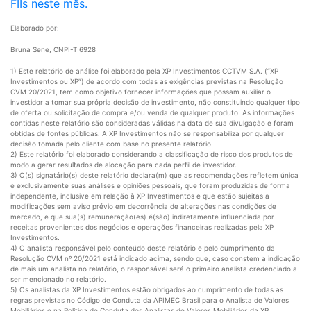
FIIs neste mês.
Elaborado por:
Bruna Sene, CNPI-T 6928
1) Este relatório de análise foi elaborado pela XP Investimentos CCTVM S.A. (“XP
Investimentos ou XP”) de acordo com todas as exigências previstas na Resolução
CVM 20/2021, tem como objetivo fornecer informações que possam auxiliar o
investidor a tomar sua própria decisão de investimento, não constituindo qualquer tipo
de oferta ou solicitação de compra e/ou venda de qualquer produto. As informações
contidas neste relatório são consideradas válidas na data de sua divulgação e foram
obtidas de fontes públicas. A XP Investimentos não se responsabiliza por qualquer
decisão tomada pelo cliente com base no presente relatório.
2) Este relatório foi elaborado considerando a classificação de risco dos produtos de
modo a gerar resultados de alocação para cada perfil de investidor.
3) O(s) signatário(s) deste relatório declara(m) que as recomendações refletem única
e exclusivamente suas análises e opiniões pessoais, que foram produzidas de forma
independente, inclusive em relação à XP Investimentos e que estão sujeitas a
modificações sem aviso prévio em decorrência de alterações nas condições de
mercado, e que sua(s) remuneração(es) é(são) indiretamente influenciada por
receitas provenientes dos negócios e operações financeiras realizadas pela XP
Investimentos.
4) O analista responsável pelo conteúdo deste relatório e pelo cumprimento da
Resolução CVM nº 20/2021 está indicado acima, sendo que, caso constem a indicação
de mais um analista no relatório, o responsável será o primeiro analista credenciado a
ser mencionado no relatório.
5) Os analistas da XP Investimentos estão obrigados ao cumprimento de todas as
regras previstas no Código de Conduta da APIMEC Brasil para o Analista de Valores
Mobiliários e na Política de Conduta dos Analistas de Valores Mobiliários da XP