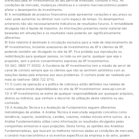
oferecidos pela XP Investimentos ao seu perfil de investidor, consulte o FAQ. As
condições de mercado, mudanças climáticas e o cenário macroeconômico podem
afetar o desempenho do investimento.
8) A rentabilidade de produtos financeiros pode apresentar variações e seu preço ou
valor pode aumentar ou diminuir num curto espaço de tempo. Os desempenhos
anteriores não são necessariamente indicativos de resultados futuros. A rentabilidade
divulgada não é líquida de impostos. As informações presentes neste material são
baseadas em simulações e os resultados reais poderão ser significativamente
diferentes.
9) Este relatório é destinado à circulação exclusiva para a rede de relacionamento da
XP Investimentos, incluindo assessores de investimentos da XP e clientes da XP,
podendo também ser divulgado no site da XP. Fica proibida sua reprodução ou
redistribuição para qualquer pessoa, no todo ou em parte, qualquer que seja o
propósito, sem o prévio consentimento expresso da XP Investimentos.
10) SAC. 0800 77 20202. A Ouvidoria da XP Investimentos tem a missão de servir de
canal de contato sempre que os clientes que não se sentirem satisfeitos com as
soluções dadas pela empresa aos seus problemas. O contato pode ser realizado por
meio do telefone: 0800 722 3710.
11) O custo da operação e a política de cobrança estão definidos nas tabelas de
custos operacionais disponibilizadas no site da XP Investimentos: www.xpi.com.br.
12) A XP Investimentos se exime de qualquer responsabilidade por quaisquer prejuízos,
diretos ou indiretos, que venham a decorrer da utilização deste relatório ou seu
conteúdo.
13) A Avaliação Técnica e a Avaliação de Fundamentos seguem diferentes
metodologias de análise. A Análise Técnica é executada seguindo conceitos como
tendência, suporte, resistência, candles, volumes, médias móveis entre outros. Já a
Análise Fundamentalista utiliza como informação os resultados divulgados pelas
companhias emissoras e suas projeções. Desta forma, as opiniões dos Analistas
Fundamentalistas, que buscam os melhores retornos dadas as condições de mercado,
o cenário macroeconômico e os eventos específicos da empresa e do setor, podem