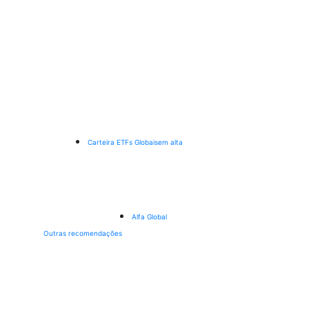
Carteira ETFs Globais
em alta
Alfa Global
Outras recomendações