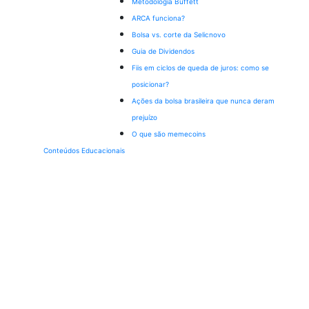
Metodologia Buffett
ARCA funciona?
Bolsa vs. corte da Selic
novo
Guia de Dividendos
Fiis em ciclos de queda de juros: como se
posicionar?
Ações da bolsa brasileira que nunca deram
prejuízo
O que são memecoins
Conteúdos Educacionais