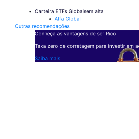
Carteira ETFs Globais
em alta
Alfa Global
Outras recomendações
Conheça as vantagens de ser Rico
Taxa zero de corretagem para investir em a
Saiba mais