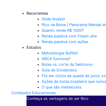
Recorrentes
Onde Investir
Rico na Bolsa | Panorama Mensal 
Quanto rende R$ 1000?
Renda passiva com Fiis
em alta
Renda passiva com ações
Estudos
Metodologia Buffett
ARCA funciona?
Bolsa vs. corte da Selic
novo
Guia de Dividendos
Fiis em ciclos de queda de juros: c
Ações da bolsa brasileira que nunc
O que são memecoins
Conteúdos Educacionais
Conheça as vantagens de ser Rico