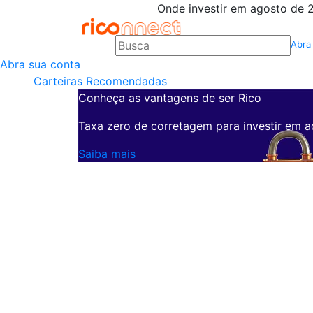
Onde investir em agosto de 2
Abra
Abra sua conta
Carteiras Recomendadas
Conheça as vantagens de ser Rico
Taxa zero de corretagem para investir em a
Saiba mais