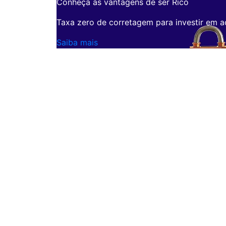
Conheça as vantagens de ser Rico
Taxa zero de corretagem para investir em a
Saiba mais