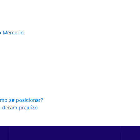
do Mercado
omo se posicionar?
a deram prejuízo