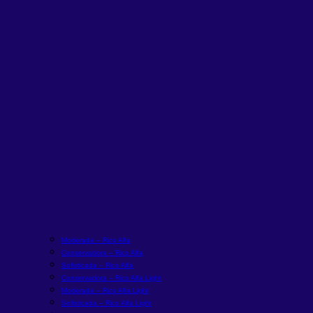
Moderada – Rico Alfa
Conservadora – Rico Alfa
Sofisticada – Rico Alfa
Conservadora – Rico Alfa Light
Moderada – Rico Alfa Light
Sofisticada – Rico Alfa Light