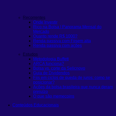
Recorrentes
Onde Investir
Rico na Bolsa | Panorama Mensal do
Mercado
Quanto rende R$ 1000?
Renda passiva com Fiis
em alta
Renda passiva com ações
Estudos
Metodologia Buffett
ARCA funciona?
Bolsa vs. corte da Selic
novo
Guia de Dividendos
Fiis em ciclos de queda de juros: como se
posicionar?
Ações da bolsa brasileira que nunca deram
prejuízo
O que são memecoins
Conteúdos Educacionais