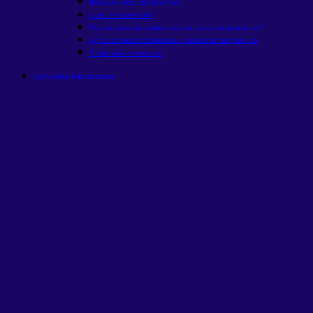
Bolsa vs. corte da Selic
novo
Guia de Dividendos
Fiis em ciclos de queda de juros: como se posicionar?
Ações da bolsa brasileira que nunca deram prejuízo
O que são memecoins
Conteúdos Educacionais