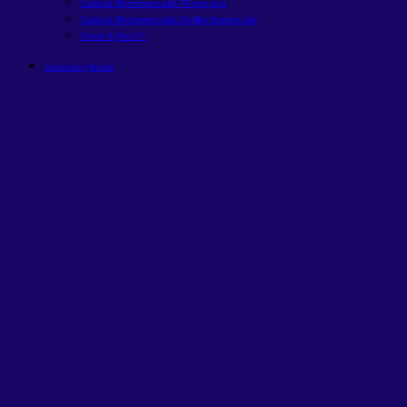
Carteira Recomendada FIIs
em alta
Carteira Recomendada Dividendos
em alta
Smart Ações 5+
Carteiras globais