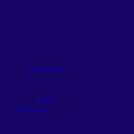
Carteira ETFs Globais
em alta
Alfa Global
Outras recomendações