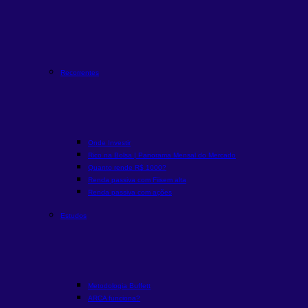
Recorrentes
Onde Investir
Rico na Bolsa | Panorama Mensal do Mercado
Quanto rende R$ 1000?
Renda passiva com Fiis
em alta
Renda passiva com ações
Estudos
Metodologia Buffett
ARCA funciona?