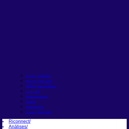
O que é renda fixa
Tesouro Direto Selic
CDB ou Tesouro Direto
LCI e LCA
Bolsa de Valores
Trading
Melhores FIIs
O que é Taxa Selic
Riconnect
/
Análises
/