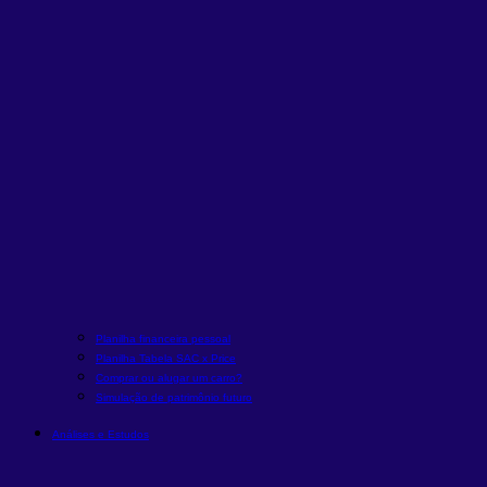
Planilha financeira pessoal
Planilha Tabela SAC x Price
Comprar ou alugar um carro?
Simulação de patrimônio futuro
Análises e Estudos