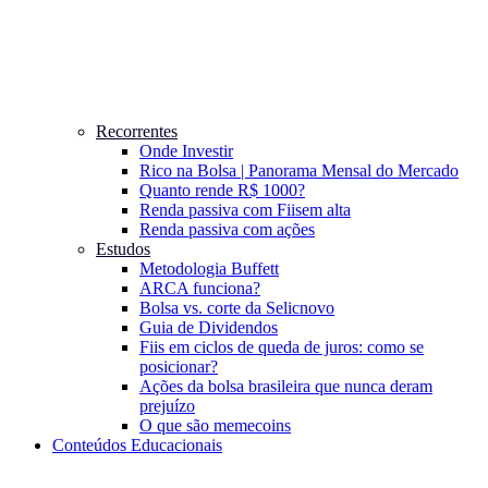
Recorrentes
Onde Investir
Rico na Bolsa | Panorama Mensal do Mercado
Quanto rende R$ 1000?
Renda passiva com Fiis
em alta
Renda passiva com ações
Estudos
Metodologia Buffett
ARCA funciona?
Bolsa vs. corte da Selic
novo
Guia de Dividendos
Fiis em ciclos de queda de juros: como se
posicionar?
Ações da bolsa brasileira que nunca deram
prejuízo
O que são memecoins
Conteúdos Educacionais