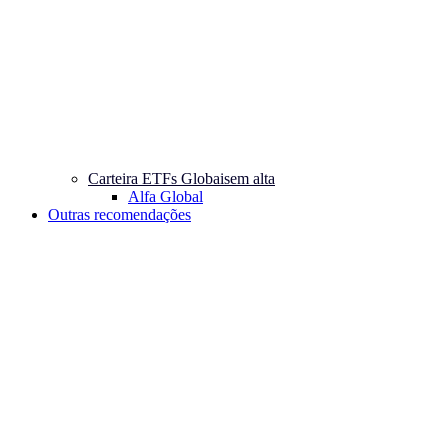
Carteira ETFs Globais
em alta
Alfa Global
Outras recomendações