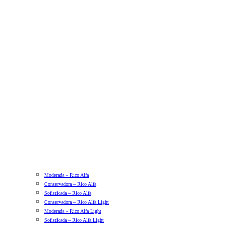
Moderada – Rico Alfa
Conservadora – Rico Alfa
Sofisticada – Rico Alfa
Conservadora – Rico Alfa Light
Moderada – Rico Alfa Light
Sofisticada – Rico Alfa Light