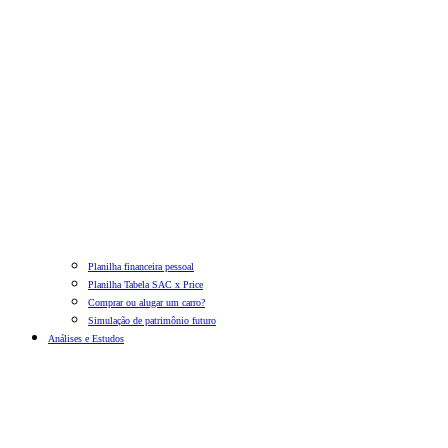
Planilha financeira pessoal
Planilha Tabela SAC x Price
Comprar ou alugar um carro?
Simulação de patrimônio futuro
Análises e Estudos