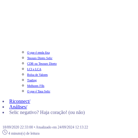
O que é renda fixa
Tesouro Direto Selic
CDB ou Tesouro Direto
LCI e LCA
Bolsa de Valores
Trading
Melhores FIIs
O que é Taxa Selic
Riconnect
/
Análises
/
Selic negativo? Haja coração! (ou não)
18/09/2020 22:33:00 • Atualizado em 24/09/2024 12:13:22
4 minuto(s) de leitura