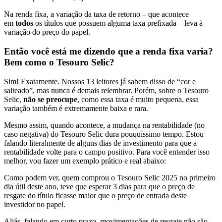
Na renda fixa, a variação da taxa de retorno – que acontece
em
todos
os títulos que possuem alguma taxa prefixada – leva à
variação do preço do papel.
Então você está me dizendo que a renda fixa varia?
Bem como o Tesouro Selic?
Sim! Exatamente. Nossos 13 leitores já sabem disso de “cor e
salteado”, mas nunca é demais relembrar. Porém, sobre o Tesouro
Selic,
não se preocupe
, como essa taxa é muito pequena, essa
variação também é extremamente baixa e rara.
Mesmo assim, quando acontece, a mudança na rentabilidade (no
caso negativa) do Tesouro Selic dura pouquíssimo tempo. Estou
falando literalmente de alguns dias de investimento para que a
rentabilidade volte para o campo positivo. Para você entender isso
melhor, vou fazer um exemplo prático e real abaixo:
Como podem ver, quem comprou o Tesouro Selic 2025 no primeiro
dia útil deste ano, teve que esperar 3 dias para que o preço de
resgate do título ficasse maior que o preço de entrada deste
investidor no papel.
Aliás, falando em curto prazo, movimentações de resgate não são