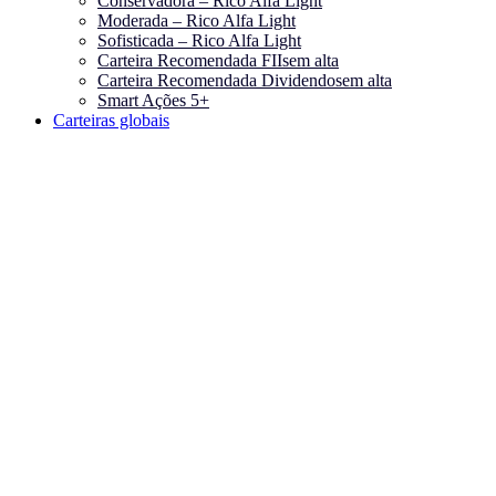
Conservadora – Rico Alfa Light
Moderada – Rico Alfa Light
Sofisticada – Rico Alfa Light
Carteira Recomendada FIIs
em alta
Carteira Recomendada Dividendos
em alta
Smart Ações 5+
Carteiras globais