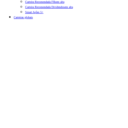
Carteira Recomendada FIIs
em alta
Carteira Recomendada Dividendos
em alta
Smart Ações 5+
Carteiras globais