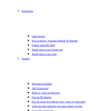
Recorrentes
Onde Investir
Rico na Bolsa | Panorama Mensal do Mercado
Quanto rende R$ 1000?
Renda passiva com Fiis
em alta
Renda passiva com ações
Estudos
Metodologia Buffett
ARCA funciona?
Bolsa vs. corte da Selic
novo
Guia de Dividendos
Fiis em ciclos de queda de juros: como se posicionar?
Ações da bolsa brasileira que nunca deram prejuízo
O que são memecoins