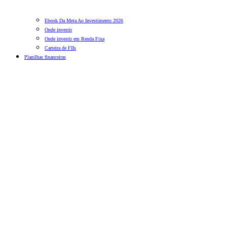
Ebook Da Meta Ao Investimento 2026
Onde investir
Onde investir em Renda Fixa
Carteira de FIIs
Planilhas financeiras