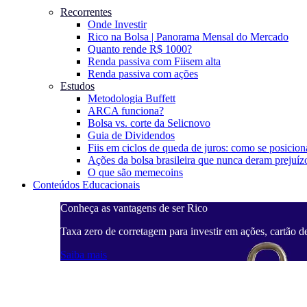
Recorrentes
Onde Investir
Rico na Bolsa | Panorama Mensal do Mercado
Quanto rende R$ 1000?
Renda passiva com Fiis
em alta
Renda passiva com ações
Estudos
Metodologia Buffett
ARCA funciona?
Bolsa vs. corte da Selic
novo
Guia de Dividendos
Fiis em ciclos de queda de juros: como se posicion
Ações da bolsa brasileira que nunca deram prejuíz
O que são memecoins
Conteúdos Educacionais
Conheça as vantagens de ser Rico
Taxa zero de corretagem para investir em ações, cartão d
Saiba mais