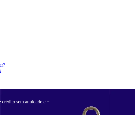
ar?
o
e crédito sem anuidade e +