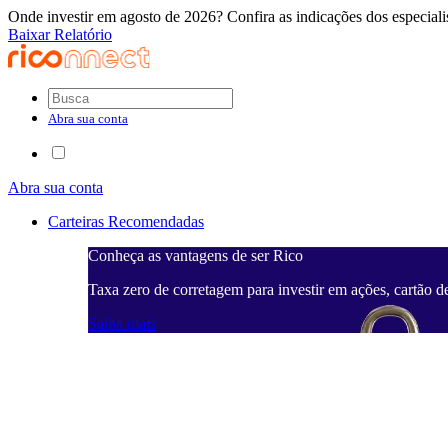
Onde investir em agosto de 2026? Confira as indicações dos especiali
Baixar Relatório
Abra sua conta
Abra sua conta
Carteiras Recomendadas
Conheça as vantagens de ser Rico
Taxa zero de corretagem para investir em ações, cartão d
Saiba mais