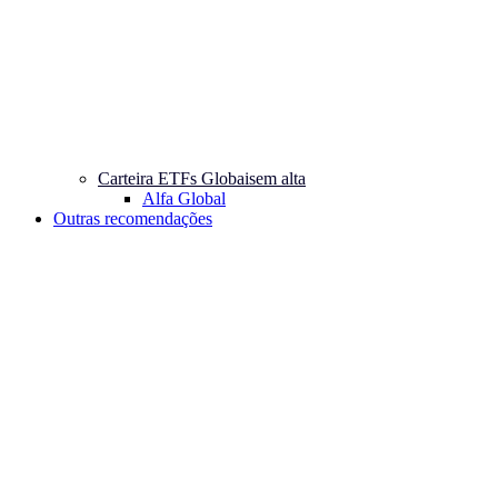
Carteira ETFs Globais
em alta
Alfa Global
Outras recomendações