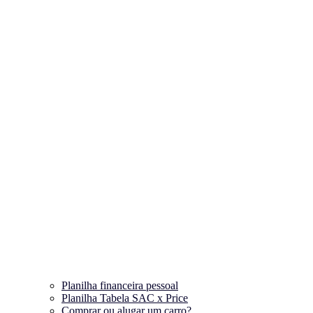
Planilha financeira pessoal
Planilha Tabela SAC x Price
Comprar ou alugar um carro?