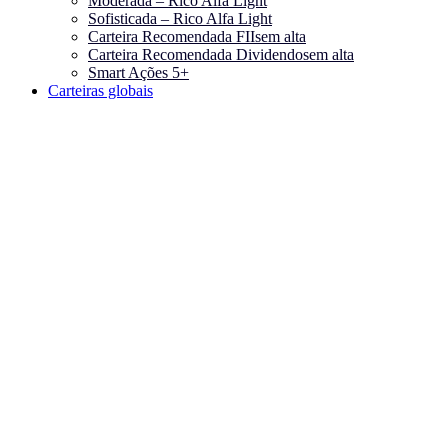
Moderada – Rico Alfa Light
Sofisticada – Rico Alfa Light
Carteira Recomendada FIIs
em alta
Carteira Recomendada Dividendos
em alta
Smart Ações 5+
Carteiras globais