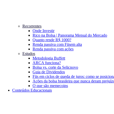
Recorrentes
Onde Investir
Rico na Bolsa | Panorama Mensal do Mercado
Quanto rende R$ 1000?
Renda passiva com Fiis
em alta
Renda passiva com ações
Estudos
Metodologia Buffett
ARCA funciona?
Bolsa vs. corte da Selic
novo
Guia de Dividendos
Fiis em ciclos de queda de juros: como se posicion
Ações da bolsa brasileira que nunca deram prejuíz
O que são memecoins
Conteúdos Educacionais