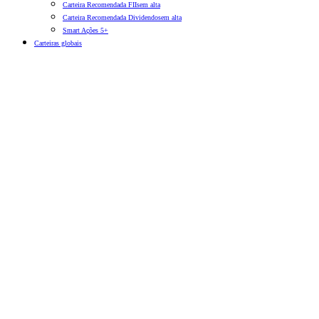
Carteira Recomendada FIIs
em alta
Carteira Recomendada Dividendos
em alta
Smart Ações 5+
Carteiras globais