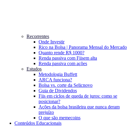
Recorrentes
Onde Investir
Rico na Bolsa | Panorama Mensal do Mercado
Quanto rende R$ 1000?
Renda passiva com Fiis
em alta
Renda passiva com ações
Estudos
Metodologia Buffett
ARCA funciona?
Bolsa vs. corte da Selic
novo
Guia de Dividendos
Fiis em ciclos de queda de juros: como se
posicionar?
Ações da bolsa brasileira que nunca deram
prejuízo
O que são memecoins
Conteúdos Educacionais