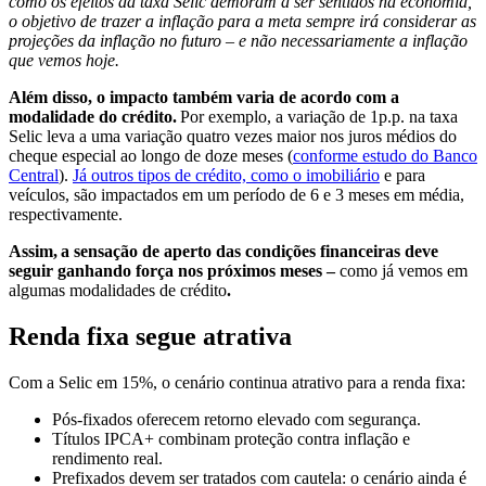
como os efeitos da taxa Selic demoram a ser sentidos na economia,
o objetivo de trazer a infla
ção para a meta sempre ir
á considerar as
proje
ções da infla
ção no futuro
– e n
ão necessariamente a infla
ção
que vemos hoje.
Além disso, o impacto também varia de acordo com a
modalidade do crédito.
Por exemplo, a variação de 1p.p. na taxa
Selic leva a uma variação quatro vezes maior nos juros médios do
cheque especial ao longo de doze meses (
conforme estudo do Banco
Central
).
Já outros tipos de crédito, como o imobiliário
e para
veículos, são impactados em um período de 6 e 3 meses em média,
respectivamente.
Assim,
a sensa
ção de aperto das condi
ções financeiras deve
seguir ganhando for
ça nos próximos meses –
como já vemos em
algumas modalidades de crédito
.
Renda fixa segue atrativa
Com a Selic em 15%, o cenário continua atrativo para a renda fixa:
Pós-fixados oferecem retorno elevado com segurança.
Títulos IPCA+ combinam proteção contra inflação e
rendimento real.
Prefixados devem ser tratados com cautela: o cenário ainda é