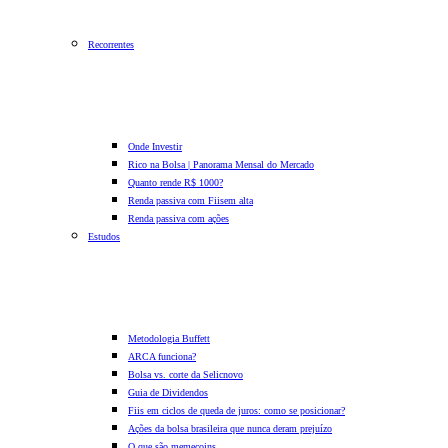
Recorrentes
Onde Investir
Rico na Bolsa | Panorama Mensal do Mercado
Quanto rende R$ 1000?
Renda passiva com Fiis
em alta
Renda passiva com ações
Estudos
Metodologia Buffett
ARCA funciona?
Bolsa vs. corte da Selic
novo
Guia de Dividendos
Fiis em ciclos de queda de juros: como se posicionar?
Ações da bolsa brasileira que nunca deram prejuízo
O que são memecoins