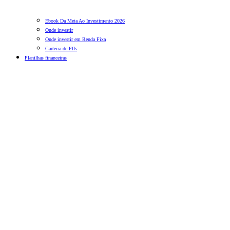
Ebook Da Meta Ao Investimento 2026
Onde investir
Onde investir em Renda Fixa
Carteira de FIIs
Planilhas financeiras