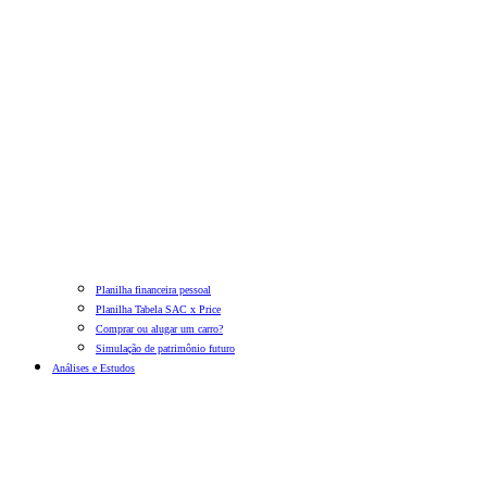
Planilha financeira pessoal
Planilha Tabela SAC x Price
Comprar ou alugar um carro?
Simulação de patrimônio futuro
Análises e Estudos