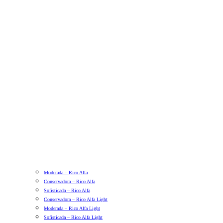
Moderada – Rico Alfa
Conservadora – Rico Alfa
Sofisticada – Rico Alfa
Conservadora – Rico Alfa Light
Moderada – Rico Alfa Light
Sofisticada – Rico Alfa Light