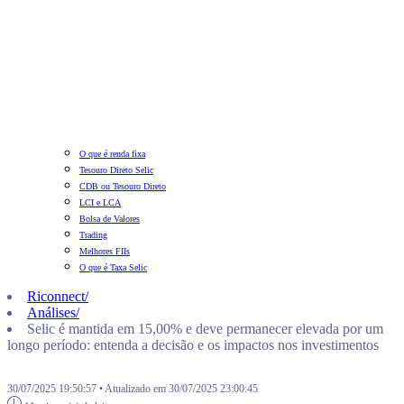
O que é renda fixa
Tesouro Direto Selic
CDB ou Tesouro Direto
LCI e LCA
Bolsa de Valores
Trading
Melhores FIIs
O que é Taxa Selic
Riconnect
/
Análises
/
Selic é mantida em 15,00% e deve permanecer elevada por um
longo período: entenda a decisão e os impactos nos investimentos
30/07/2025 19:50:57 • Atualizado em 30/07/2025 23:00:45