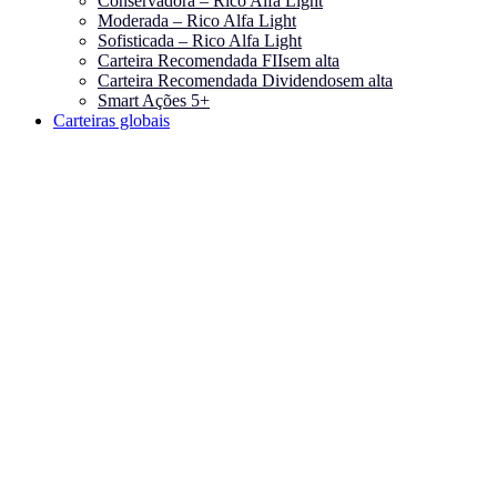
Conservadora – Rico Alfa Light
Moderada – Rico Alfa Light
Sofisticada – Rico Alfa Light
Carteira Recomendada FIIs
em alta
Carteira Recomendada Dividendos
em alta
Smart Ações 5+
Carteiras globais