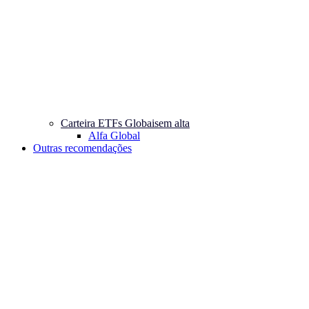
Carteira ETFs Globais
em alta
Alfa Global
Outras recomendações