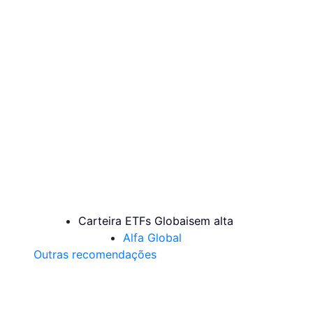
Carteira ETFs Globais
em alta
Alfa Global
Outras recomendações