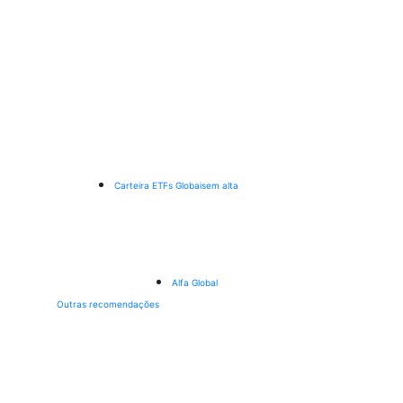
Carteira ETFs Globais
em alta
Alfa Global
Outras recomendações