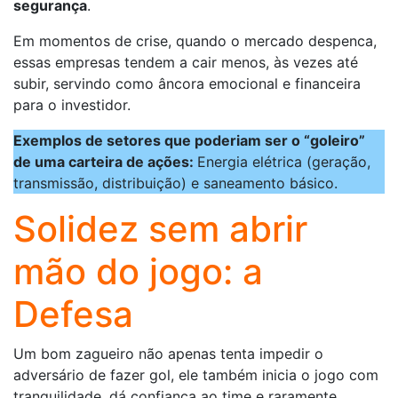
segurança
.
Em momentos de crise, quando o mercado despenca,
essas empresas tendem a cair menos, às vezes até
subir, servindo como âncora emocional e financeira
para o investidor.
Exemplos de setores que poderiam ser o “goleiro”
de uma carteira de ações:
Energia elétrica (geração,
transmissão, distribuição) e saneamento básico.
Solidez sem abrir
mão do jogo: a
Defesa
Um bom zagueiro não apenas tenta impedir o
adversário de fazer gol, ele também inicia o jogo com
tranquilidade, dá confiança ao time e raramente