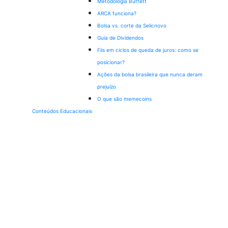
Metodologia Buffett
ARCA funciona?
Bolsa vs. corte da Selic
novo
Guia de Dividendos
Fiis em ciclos de queda de juros: como se
posicionar?
Ações da bolsa brasileira que nunca deram
prejuízo
O que são memecoins
Conteúdos Educacionais