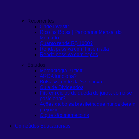
Recorrentes
Onde Investir
Rico na Bolsa | Panorama Mensal do
Mercado
Quanto rende R$ 1000?
Renda passiva com Fiis
em alta
Renda passiva com ações
Estudos
Metodologia Buffett
ARCA funciona?
Bolsa vs. corte da Selic
novo
Guia de Dividendos
Fiis em ciclos de queda de juros: como se
posicionar?
Ações da bolsa brasileira que nunca deram
prejuízo
O que são memecoins
Conteúdos Educacionais