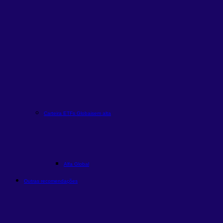
Carteira ETFs Globais
em alta
Alfa Global
Outras recomendações