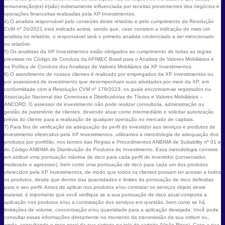
remuneração(es) é(são) indiretamente influenciada por receitas provenientes dos negócios e
operações financeiras realizadas pela XP Investimentos.
4) O analista responsável pelo conteúdo deste relatório e pelo cumprimento da Resolução
CVM nº 20/2021 está indicado acima, sendo que, caso constem a indicação de mais um
analista no relatório, o responsável será o primeiro analista credenciado a ser mencionado
no relatório.
5) Os analistas da XP Investimentos estão obrigados ao cumprimento de todas as regras
previstas no Código de Conduta da APIMEC Brasil para o Analista de Valores Mobiliários e
na Política de Conduta dos Analistas de Valores Mobiliários da XP Investimentos.
6) O atendimento de nossos clientes é realizado por empregados da XP Investimentos ou
por assessores de investimento que desempenham suas atividades por meio da XP, em
conformidade com a Resolução CVM nº 178/2023, os quais encontram-se registrados na
Associação Nacional das Corretoras e Distribuidoras de Títulos e Valores Mobiliários –
ANCORD. O assessor de investimento não pode realizar consultoria, administração ou
gestão de patrimônio de clientes, devendo atuar como intermediário e solicitar autorização
prévia do cliente para a realização de qualquer operação no mercado de capitais.
7) Para fins de verificação da adequação do perfil do investidor aos serviços e produtos de
investimento oferecidos pela XP Investimentos, utilizamos a metodologia de adequação dos
produtos por portfólio, nos termos das Regras e Procedimentos ANBIMA de Suitability nº 01 e
do Código ANBIMA de Distribuição de Produtos de Investimento. Essa metodologia consiste
em atribuir uma pontuação máxima de risco para cada perfil de investidor (conservador,
moderado e agressivo), bem como uma pontuação de risco para cada um dos produtos
oferecidos pela XP Investimentos, de modo que todos os clientes possam ter acesso a todos
os produtos, desde que dentro das quantidades e limites da pontuação de risco definidas
para o seu perfil. Antes de aplicar nos produtos e/ou contratar os serviços objeto deste
material, é importante que você verifique se a sua pontuação de risco atual comporta a
aplicação nos produtos e/ou a contratação dos serviços em questão, bem como se há
limitações de volume, concentração e/ou quantidade para a aplicação desejada. Você pode
consultar essas informações diretamente no momento da transmissão da sua ordem ou,
ainda, consultando o risco geral da sua carteira na tela de carteira (Visão Risco). Caso a sua