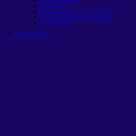
Bolsa vs. corte da Selic
novo
Guia de Dividendos
Fiis em ciclos de queda de juros: como se posicionar?
Ações da bolsa brasileira que nunca deram prejuízo
O que são memecoins
Conteúdos Educacionais