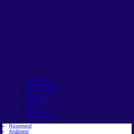
O que é renda fixa
Tesouro Direto Selic
CDB ou Tesouro Direto
LCI e LCA
Bolsa de Valores
Trading
Melhores FIIs
O que é Taxa Selic
Riconnect
/
Análises
/