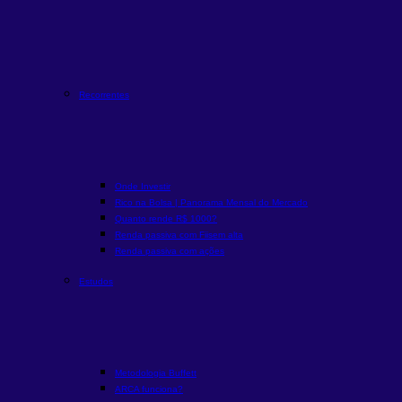
Recorrentes
Onde Investir
Rico na Bolsa | Panorama Mensal do Mercado
Quanto rende R$ 1000?
Renda passiva com Fiis
em alta
Renda passiva com ações
Estudos
Metodologia Buffett
ARCA funciona?