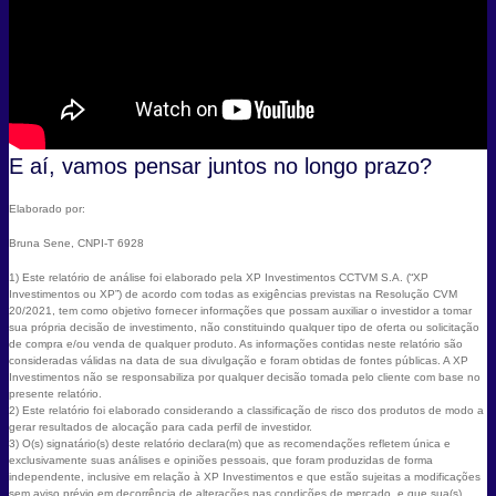
E aí, vamos pensar juntos no longo prazo?
Elaborado por:
Bruna Sene, CNPI-T 6928
1) Este relatório de análise foi elaborado pela XP Investimentos CCTVM S.A. (“XP
Investimentos ou XP”) de acordo com todas as exigências previstas na Resolução CVM
20/2021, tem como objetivo fornecer informações que possam auxiliar o investidor a tomar
sua própria decisão de investimento, não constituindo qualquer tipo de oferta ou solicitação
de compra e/ou venda de qualquer produto. As informações contidas neste relatório são
consideradas válidas na data de sua divulgação e foram obtidas de fontes públicas. A XP
Investimentos não se responsabiliza por qualquer decisão tomada pelo cliente com base no
presente relatório.
2) Este relatório foi elaborado considerando a classificação de risco dos produtos de modo a
gerar resultados de alocação para cada perfil de investidor.
3) O(s) signatário(s) deste relatório declara(m) que as recomendações refletem única e
exclusivamente suas análises e opiniões pessoais, que foram produzidas de forma
independente, inclusive em relação à XP Investimentos e que estão sujeitas a modificações
sem aviso prévio em decorrência de alterações nas condições de mercado, e que sua(s)