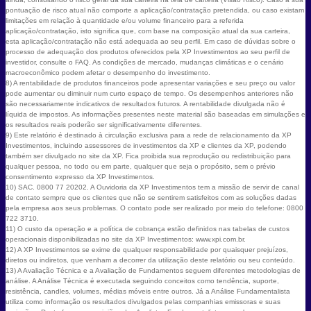
pontuação de risco atual não comporte a aplicação/contratação pretendida, ou caso existam
limitações em relação à quantidade e/ou volume financeiro para a referida
aplicação/contratação, isto significa que, com base na composição atual da sua carteira,
esta aplicação/contratação não está adequada ao seu perfil. Em caso de dúvidas sobre o
processo de adequação dos produtos oferecidos pela XP Investimentos ao seu perfil de
investidor, consulte o FAQ. As condições de mercado, mudanças climáticas e o cenário
macroeconômico podem afetar o desempenho do investimento.
8) A rentabilidade de produtos financeiros pode apresentar variações e seu preço ou valor
pode aumentar ou diminuir num curto espaço de tempo. Os desempenhos anteriores não
são necessariamente indicativos de resultados futuros. A rentabilidade divulgada não é
líquida de impostos. As informações presentes neste material são baseadas em simulações e
os resultados reais poderão ser significativamente diferentes.
9) Este relatório é destinado à circulação exclusiva para a rede de relacionamento da XP
Investimentos, incluindo assessores de investimentos da XP e clientes da XP, podendo
também ser divulgado no site da XP. Fica proibida sua reprodução ou redistribuição para
qualquer pessoa, no todo ou em parte, qualquer que seja o propósito, sem o prévio
consentimento expresso da XP Investimentos.
10) SAC. 0800 77 20202. A Ouvidoria da XP Investimentos tem a missão de servir de canal
de contato sempre que os clientes que não se sentirem satisfeitos com as soluções dadas
pela empresa aos seus problemas. O contato pode ser realizado por meio do telefone: 0800
722 3710.
11) O custo da operação e a política de cobrança estão definidos nas tabelas de custos
operacionais disponibilizadas no site da XP Investimentos: www.xpi.com.br.
12) A XP Investimentos se exime de qualquer responsabilidade por quaisquer prejuízos,
diretos ou indiretos, que venham a decorrer da utilização deste relatório ou seu conteúdo.
13) A Avaliação Técnica e a Avaliação de Fundamentos seguem diferentes metodologias de
análise. A Análise Técnica é executada seguindo conceitos como tendência, suporte,
resistência, candles, volumes, médias móveis entre outros. Já a Análise Fundamentalista
utiliza como informação os resultados divulgados pelas companhias emissoras e suas