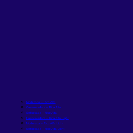
Moderada – Rico Alfa
Conservadora – Rico Alfa
Sofisticada – Rico Alfa
Conservadora – Rico Alfa Light
Moderada – Rico Alfa Light
Sofisticada – Rico Alfa Light