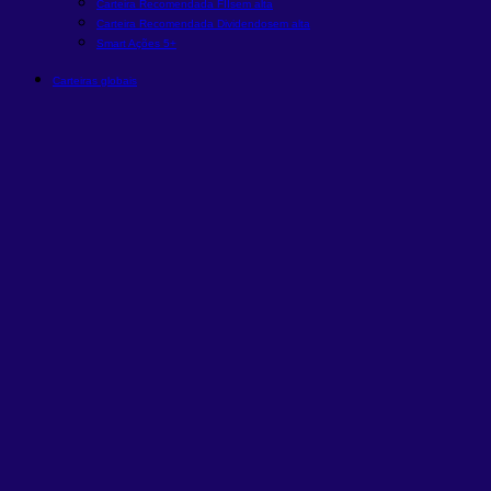
Carteira Recomendada FIIs
em alta
Carteira Recomendada Dividendos
em alta
Smart Ações 5+
Carteiras globais