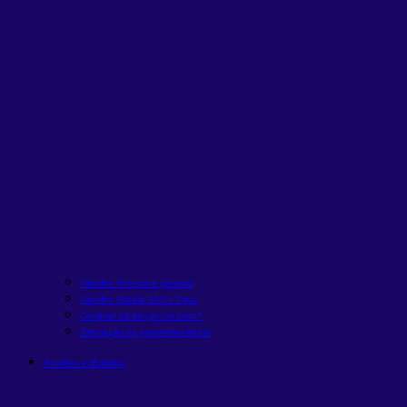
Planilha financeira pessoal
Planilha Tabela SAC x Price
Comprar ou alugar um carro?
Simulação de patrimônio futuro
Análises e Estudos