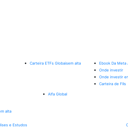
Carteira ETFs Globais
em alta
Ebook Da Meta 
Onde investir
Onde investir e
Carteira de FIIs
Alfa Global
em alta
lises e Estudos
C