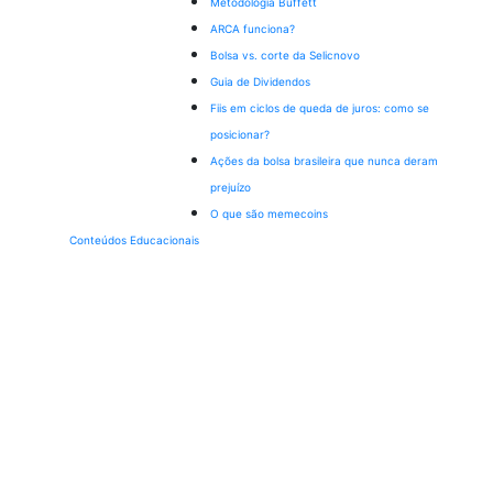
Metodologia Buffett
ARCA funciona?
Bolsa vs. corte da Selic
novo
Guia de Dividendos
Fiis em ciclos de queda de juros: como se
posicionar?
Ações da bolsa brasileira que nunca deram
prejuízo
O que são memecoins
Conteúdos Educacionais