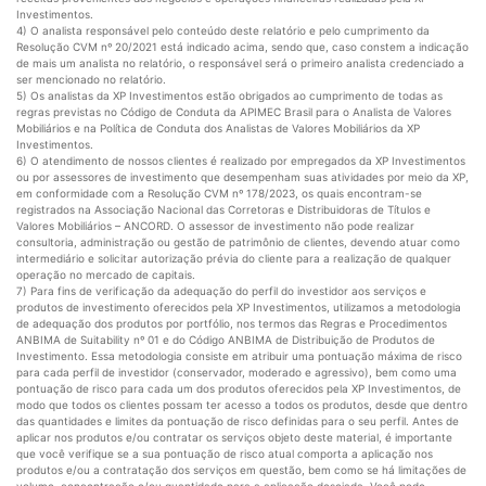
Investimentos.
4) O analista responsável pelo conteúdo deste relatório e pelo cumprimento da
Resolução CVM nº 20/2021 está indicado acima, sendo que, caso constem a indicação
de mais um analista no relatório, o responsável será o primeiro analista credenciado a
ser mencionado no relatório.
5) Os analistas da XP Investimentos estão obrigados ao cumprimento de todas as
regras previstas no Código de Conduta da APIMEC Brasil para o Analista de Valores
Mobiliários e na Política de Conduta dos Analistas de Valores Mobiliários da XP
Investimentos.
6) O atendimento de nossos clientes é realizado por empregados da XP Investimentos
ou por assessores de investimento que desempenham suas atividades por meio da XP,
em conformidade com a Resolução CVM nº 178/2023, os quais encontram-se
registrados na Associação Nacional das Corretoras e Distribuidoras de Títulos e
Valores Mobiliários – ANCORD. O assessor de investimento não pode realizar
consultoria, administração ou gestão de patrimônio de clientes, devendo atuar como
intermediário e solicitar autorização prévia do cliente para a realização de qualquer
operação no mercado de capitais.
7) Para fins de verificação da adequação do perfil do investidor aos serviços e
produtos de investimento oferecidos pela XP Investimentos, utilizamos a metodologia
de adequação dos produtos por portfólio, nos termos das Regras e Procedimentos
ANBIMA de Suitability nº 01 e do Código ANBIMA de Distribuição de Produtos de
Investimento. Essa metodologia consiste em atribuir uma pontuação máxima de risco
para cada perfil de investidor (conservador, moderado e agressivo), bem como uma
pontuação de risco para cada um dos produtos oferecidos pela XP Investimentos, de
modo que todos os clientes possam ter acesso a todos os produtos, desde que dentro
das quantidades e limites da pontuação de risco definidas para o seu perfil. Antes de
aplicar nos produtos e/ou contratar os serviços objeto deste material, é importante
que você verifique se a sua pontuação de risco atual comporta a aplicação nos
produtos e/ou a contratação dos serviços em questão, bem como se há limitações de