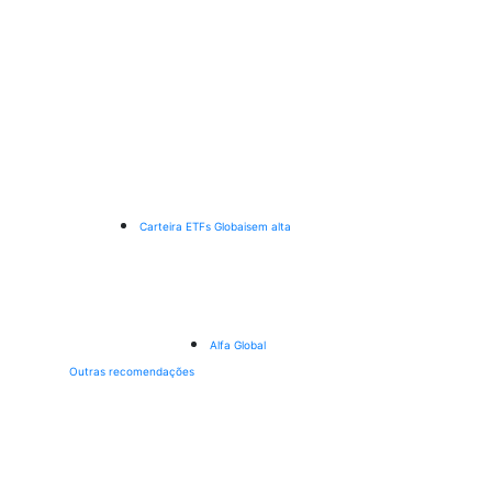
Carteira ETFs Globais
em alta
Alfa Global
Outras recomendações