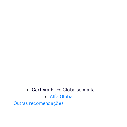
Carteira ETFs Globais
em alta
Alfa Global
Outras recomendações