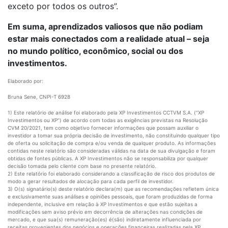
exceto por todos os outros”.
Em suma, aprendizados valiosos que não podiam
estar mais conectados com a realidade atual – seja
no mundo político, econômico, social ou dos
investimentos.
Elaborado por:
Bruna Sene, CNPI-T 6928
1) Este relatório de análise foi elaborado pela XP Investimentos CCTVM S.A. (“XP
Investimentos ou XP”) de acordo com todas as exigências previstas na Resolução
CVM 20/2021, tem como objetivo fornecer informações que possam auxiliar o
investidor a tomar sua própria decisão de investimento, não constituindo qualquer tipo
de oferta ou solicitação de compra e/ou venda de qualquer produto. As informações
contidas neste relatório são consideradas válidas na data de sua divulgação e foram
obtidas de fontes públicas. A XP Investimentos não se responsabiliza por qualquer
decisão tomada pelo cliente com base no presente relatório.
2) Este relatório foi elaborado considerando a classificação de risco dos produtos de
modo a gerar resultados de alocação para cada perfil de investidor.
3) O(s) signatário(s) deste relatório declara(m) que as recomendações refletem única
e exclusivamente suas análises e opiniões pessoais, que foram produzidas de forma
independente, inclusive em relação à XP Investimentos e que estão sujeitas a
modificações sem aviso prévio em decorrência de alterações nas condições de
mercado, e que sua(s) remuneração(es) é(são) indiretamente influenciada por
receitas provenientes dos negócios e operações financeiras realizadas pela XP