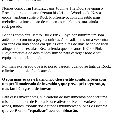
Nomes como Jimi Hendrix, Janis Joplin e The Doors levaram o
Rock a outro patamar e fizeram história em Woodstock. Nessa
época, também surge o Rock Progressivo, com um estilo mais
melódico e a introdução de elementos eletrônicos, mas ainda sim um
rock pesado.
Bandas como Yes, Jethro Tull e Pink Floyd construíram um som
autêntico e com uma pegada onírica. A ousadia mais uma vez entra
em cena em uma época em que as estruturas de uma banda de rock
atingem outras escalas. Reza a lenda que nos anos 1970 o Pink
Floyd precisava de dois aviões Jumbo para carregar todo o seu
equipamento pelo mundo.
Por mais exagerado que isso posso parecer, quando se trata de Rock,
o limite ainda não foi alcançado.
O som mais suave e harmônico desse estilo combina bem com
um perfil moderado de investidor, que preza pela segurança,
mas também gosta de inovar.
Para esses investidores, sua carteira de investimentos pode ter uma
mistura de títulos de Renda Fixa e ativos de Renda Variável, como
ações, fundos imobiliários e fundos multimercado.
Mas é essencial
que você saiba “equalizar” essa combinação.