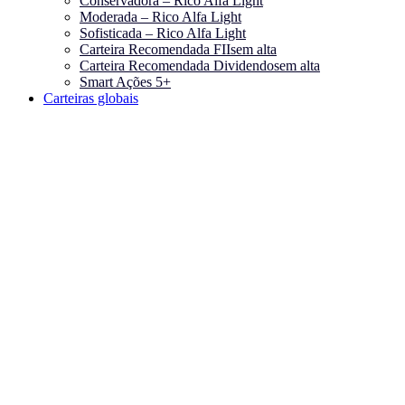
Conservadora – Rico Alfa Light
Moderada – Rico Alfa Light
Sofisticada – Rico Alfa Light
Carteira Recomendada FIIs
em alta
Carteira Recomendada Dividendos
em alta
Smart Ações 5+
Carteiras globais