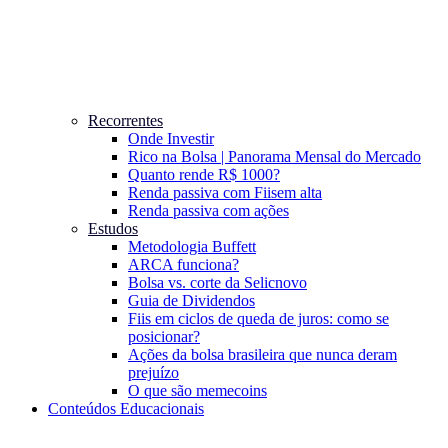
Recorrentes
Onde Investir
Rico na Bolsa | Panorama Mensal do Mercado
Quanto rende R$ 1000?
Renda passiva com Fiis
em alta
Renda passiva com ações
Estudos
Metodologia Buffett
ARCA funciona?
Bolsa vs. corte da Selic
novo
Guia de Dividendos
Fiis em ciclos de queda de juros: como se
posicionar?
Ações da bolsa brasileira que nunca deram
prejuízo
O que são memecoins
Conteúdos Educacionais