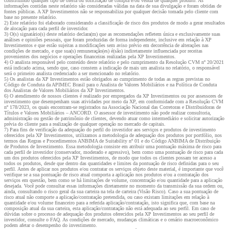
constituindo qualquer tipo de oferta ou solicitação de compra e/ou venda de qualquer produto. As
informações contidas neste relatório são consideradas válidas na data de sua divulgação e foram obtidas de
fontes públicas. A XP Investimentos não se responsabiliza por qualquer decisão tomada pelo cliente com
base no presente relatório.
2) Este relatório foi elaborado considerando a classificação de risco dos produtos de modo a gerar resultados
de alocação para cada perfil de investidor.
3) O(s) signatário(s) deste relatório declara(m) que as recomendações refletem única e exclusivamente suas
análises e opiniões pessoais, que foram produzidas de forma independente, inclusive em relação à XP
Investimentos e que estão sujeitas a modificações sem aviso prévio em decorrência de alterações nas
condições de mercado, e que sua(s) remuneração(es) é(são) indiretamente influenciada por receitas
provenientes dos negócios e operações financeiras realizadas pela XP Investimentos.
4) O analista responsável pelo conteúdo deste relatório e pelo cumprimento da Resolução CVM nº 20/2021
está indicado acima, sendo que, caso constem a indicação de mais um analista no relatório, o responsável
será o primeiro analista credenciado a ser mencionado no relatório.
5) Os analistas da XP Investimentos estão obrigados ao cumprimento de todas as regras previstas no
Código de Conduta da APIMEC Brasil para o Analista de Valores Mobiliários e na Política de Conduta
dos Analistas de Valores Mobiliários da XP Investimentos.
6) O atendimento de nossos clientes é realizado por empregados da XP Investimentos ou por assessores de
investimento que desempenham suas atividades por meio da XP, em conformidade com a Resolução CVM
nº 178/2023, os quais encontram-se registrados na Associação Nacional das Corretoras e Distribuidoras de
Títulos e Valores Mobiliários – ANCORD. O assessor de investimento não pode realizar consultoria,
administração ou gestão de patrimônio de clientes, devendo atuar como intermediário e solicitar autorização
prévia do cliente para a realização de qualquer operação no mercado de capitais.
7) Para fins de verificação da adequação do perfil do investidor aos serviços e produtos de investimento
oferecidos pela XP Investimentos, utilizamos a metodologia de adequação dos produtos por portfólio, nos
termos das Regras e Procedimentos ANBIMA de Suitability nº 01 e do Código ANBIMA de Distribuição
de Produtos de Investimento. Essa metodologia consiste em atribuir uma pontuação máxima de risco para
cada perfil de investidor (conservador, moderado e agressivo), bem como uma pontuação de risco para cada
um dos produtos oferecidos pela XP Investimentos, de modo que todos os clientes possam ter acesso a
todos os produtos, desde que dentro das quantidades e limites da pontuação de risco definidas para o seu
perfil. Antes de aplicar nos produtos e/ou contratar os serviços objeto deste material, é importante que você
verifique se a sua pontuação de risco atual comporta a aplicação nos produtos e/ou a contratação dos
serviços em questão, bem como se há limitações de volume, concentração e/ou quantidade para a aplicação
desejada. Você pode consultar essas informações diretamente no momento da transmissão da sua ordem ou,
ainda, consultando o risco geral da sua carteira na tela de carteira (Visão Risco). Caso a sua pontuação de
risco atual não comporte a aplicação/contratação pretendida, ou caso existam limitações em relação à
quantidade e/ou volume financeiro para a referida aplicação/contratação, isto significa que, com base na
composição atual da sua carteira, esta aplicação/contratação não está adequada ao seu perfil. Em caso de
dúvidas sobre o processo de adequação dos produtos oferecidos pela XP Investimentos ao seu perfil de
investidor, consulte o FAQ. As condições de mercado, mudanças climáticas e o cenário macroeconômico
podem afetar o desempenho do investimento.