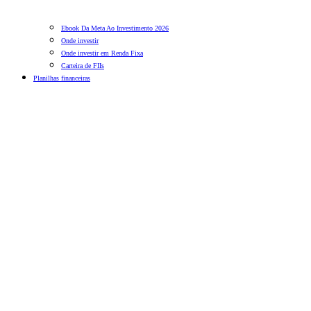
Ebook Da Meta Ao Investimento 2026
Onde investir
Onde investir em Renda Fixa
Carteira de FIIs
Planilhas financeiras