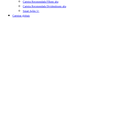
Carteira Recomendada FIIs
em alta
Carteira Recomendada Dividendos
em alta
Smart Ações 5+
Carteiras globais