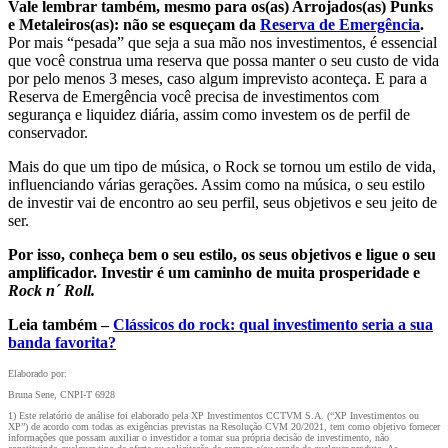
Vale lembrar também, mesmo para os(as) Arrojados(as) Punks
e Metaleiros(as): não se esqueçam da
Reserva de Emergência
.
Por mais “pesada” que seja a sua mão nos investimentos, é essencial
que você construa uma reserva que possa manter o seu custo de vida
por pelo menos 3 meses, caso algum imprevisto aconteça. E para a
Reserva de Emergência você precisa de investimentos com
segurança e liquidez diária, assim como investem os de perfil de
conservador.
Mais do que um tipo de música, o Rock se tornou um estilo de vida,
influenciando várias gerações. Assim como na música, o seu estilo
de investir vai de encontro ao seu perfil, seus objetivos e seu jeito de
ser.
Por isso, conheça bem o seu estilo, os seus objetivos e ligue o seu
amplificador. Investir é um caminho de muita prosperidade e
Rock n´ Roll.
Leia também –
Clássicos do rock: qual investimento seria a sua
banda favorita?
Elaborado por:
Bruna Sene, CNPI-T 6928
1) Este relatório de análise foi elaborado pela XP Investimentos CCTVM S.A. (“XP Investimentos ou
XP”) de acordo com todas as exigências previstas na Resolução CVM 20/2021, tem como objetivo fornecer
informações que possam auxiliar o investidor a tomar sua própria decisão de investimento, não