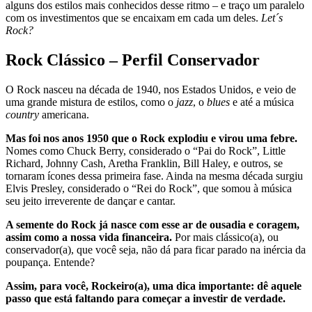
alguns dos estilos mais conhecidos desse ritmo – e traço um paralelo
com os investimentos que se encaixam em cada um deles.
Let´s
Rock?
Rock Clássico – Perfil Conservador
O Rock nasceu na década de 1940, nos Estados Unidos, e veio de
uma grande mistura de estilos, como o
jazz
, o
blues
e até a música
country
americana.
Mas foi nos anos 1950 que o Rock explodiu e virou uma febre.
Nomes como Chuck Berry, considerado o “Pai do Rock”, Little
Richard, Johnny Cash, Aretha Franklin, Bill Haley, e outros, se
tornaram ícones dessa primeira fase. Ainda na mesma década surgiu
Elvis Presley, considerado o “Rei do Rock”, que somou à música
seu jeito irreverente de dançar e cantar.
A semente do Rock já nasce com esse ar de ousadia e coragem,
assim como a nossa vida financeira.
Por mais clássico(a), ou
conservador(a), que você seja, não dá para ficar parado na inércia da
poupança. Entende?
Assim, para você, Rockeiro(a), uma dica importante: dê aquele
passo que está faltando para começar a investir de verdade.