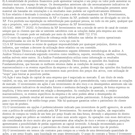
8) A rentabilidade de produtos financeiros pode apresentar variações e seu preço ou valor pode aumentar ou
diminuir num curto espaço de tempo. Os desempenhos anteriores não são necessariamente indicativos de
resultados futuros. A rentabilidade divulgada não é líquida de impostos. As informações presentes neste
material são baseadas em simulações e os resultados reais poderão ser significativamente diferentes.
9) Este relatório é destinado à circulação exclusiva para a rede de relacionamento da XP Investimentos,
incluindo assessores de investimentos da XP e clientes da XP, podendo também ser divulgado no site da
XP. Fica proibida sua reprodução ou redistribuição para qualquer pessoa, no todo ou em parte, qualquer que
seja o propósito, sem o prévio consentimento expresso da XP Investimentos.
10) SAC. 0800 77 20202. A Ouvidoria da XP Investimentos tem a missão de servir de canal de contato
sempre que os clientes que não se sentirem satisfeitos com as soluções dadas pela empresa aos seus
problemas. O contato pode ser realizado por meio do telefone: 0800 722 3710.
11) O custo da operação e a política de cobrança estão definidos nas tabelas de custos operacionais
disponibilizadas no site da XP Investimentos: www.xpi.com.br.
12) A XP Investimentos se exime de qualquer responsabilidade por quaisquer prejuízos, diretos ou
indiretos, que venham a decorrer da utilização deste relatório ou seu conteúdo.
13) A Avaliação Técnica e a Avaliação de Fundamentos seguem diferentes metodologias de análise. A
Análise Técnica é executada seguindo conceitos como tendência, suporte, resistência, candles, volumes,
médias móveis entre outros. Já a Análise Fundamentalista utiliza como informação os resultados
divulgados pelas companhias emissoras e suas projeções. Desta forma, as opiniões dos Analistas
Fundamentalistas, que buscam os melhores retornos dadas as condições de mercado, o cenário
macroeconômico e os eventos específicos da empresa e do setor, podem divergir das opiniões dos Analistas
Técnicos, que visam identificar os movimentos mais prováveis dos preços dos ativos, com utilização de
“stops” para limitar as possíveis perdas.
14) Ação é uma fração do capital de uma empresa que é negociada no mercado. É um título de renda
variável, ou seja, um investimento no qual a rentabilidade não é preestabelecida, varia conforme as cotações
de mercado. O investimento em ações é um investimento de alto risco e os desempenhos anteriores não são
necessariamente indicativos de resultados futuros e nenhuma declaração ou garantia, de forma expressa ou
implícita, é feita neste material em relação a desempenhos. As condições de mercado, o cenário
macroeconômico, os eventos específicos da empresa e do setor podem afetar o desempenho do
investimento, podendo resultar até mesmo em significativas perdas patrimoniais. A duração recomendada
para o investimento é de médio-longo prazo. Não há quaisquer garantias sobre o patrimônio do cliente
neste tipo de produto.
15) O investimento em opções é preferencialmente indicado para investidores de perfil agressivo, de acordo
com a política de suitability praticada pela XP Investimentos. No mercado de opções, são negociados
direitos de compra ou venda de um bem por preço fixado em data futura, devendo o adquirente do direito
negociado pagar um prêmio ao vendedor tal como num acordo seguro. As operações com esses derivativos
são consideradas de risco muito alto por apresentarem altas relações de risco e retorno e algumas posições
apresentarem a possibilidade de perdas superiores ao capital investido. A duração recomendada para o
investimento é de curto prazo e o patrimônio do cliente não está garantido neste tipo de produto.
16) O investimento em termos são contratos para compra ou a venda de uma determinada quantidade de
ações, a um preço fixado, para liquidação em prazo determinado. O prazo do contrato a Termo é livremente