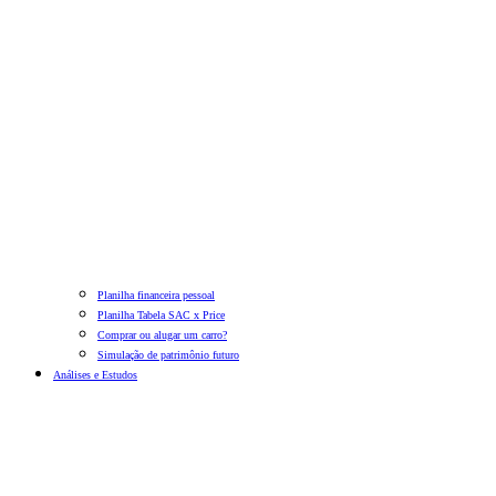
Planilha financeira pessoal
Planilha Tabela SAC x Price
Comprar ou alugar um carro?
Simulação de patrimônio futuro
Análises e Estudos