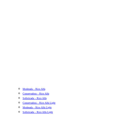
Moderada – Rico Alfa
Conservadora – Rico Alfa
Sofisticada – Rico Alfa
Conservadora – Rico Alfa Light
Moderada – Rico Alfa Light
Sofisticada – Rico Alfa Light