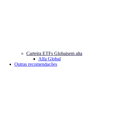
Carteira ETFs Globais
em alta
Alfa Global
Outras recomendações