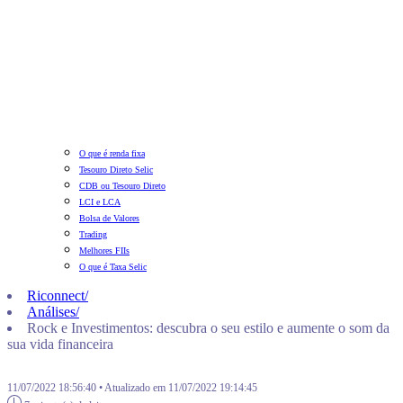
O que é renda fixa
Tesouro Direto Selic
CDB ou Tesouro Direto
LCI e LCA
Bolsa de Valores
Trading
Melhores FIIs
O que é Taxa Selic
Riconnect
/
Análises
/
Rock e Investimentos: descubra o seu estilo e aumente o som da
sua vida financeira
11/07/2022 18:56:40 • Atualizado em 11/07/2022 19:14:45