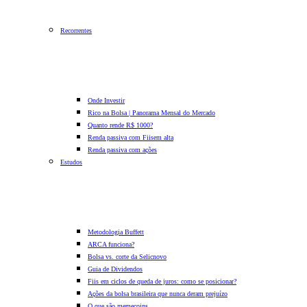
Recorrentes
Onde Investir
Rico na Bolsa | Panorama Mensal do Mercado
Quanto rende R$ 1000?
Renda passiva com Fiis
em alta
Renda passiva com ações
Estudos
Metodologia Buffett
ARCA funciona?
Bolsa vs. corte da Selic
novo
Guia de Dividendos
Fiis em ciclos de queda de juros: como se posicionar?
Ações da bolsa brasileira que nunca deram prejuízo
O que são memecoins