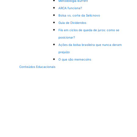
Metodologia Buffett
ARCA funciona?
Bolsa vs. corte da Selic
novo
Guia de Dividendos
Fiis em ciclos de queda de juros: como se
posicionar?
Ações da bolsa brasileira que nunca deram
prejuízo
O que são memecoins
Conteúdos Educacionais