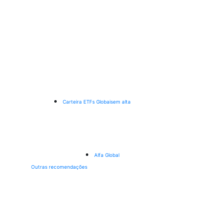
Carteira ETFs Globais
em alta
Alfa Global
Outras recomendações