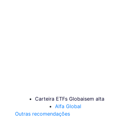
Carteira ETFs Globais
em alta
Alfa Global
Outras recomendações