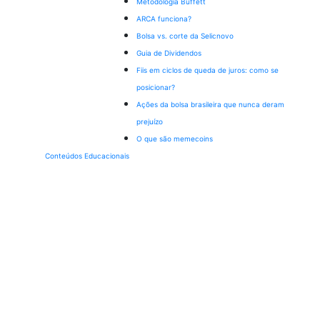
Metodologia Buffett
ARCA funciona?
Bolsa vs. corte da Selic
novo
Guia de Dividendos
Fiis em ciclos de queda de juros: como se
posicionar?
Ações da bolsa brasileira que nunca deram
prejuízo
O que são memecoins
Conteúdos Educacionais