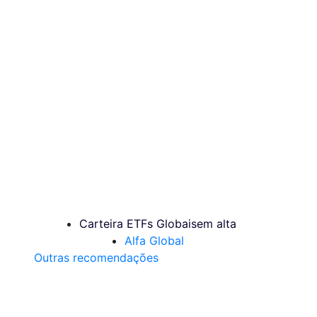
Carteira ETFs Globais
em alta
Alfa Global
Outras recomendações