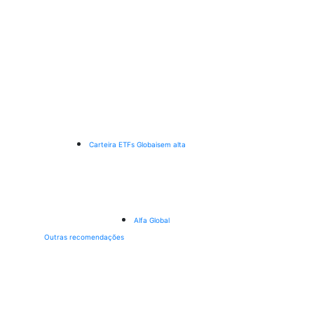
Carteira ETFs Globais
em alta
Alfa Global
Outras recomendações