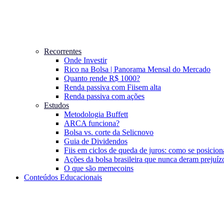
Recorrentes
Onde Investir
Rico na Bolsa | Panorama Mensal do Mercado
Quanto rende R$ 1000?
Renda passiva com Fiis
em alta
Renda passiva com ações
Estudos
Metodologia Buffett
ARCA funciona?
Bolsa vs. corte da Selic
novo
Guia de Dividendos
Fiis em ciclos de queda de juros: como se posicion
Ações da bolsa brasileira que nunca deram prejuíz
O que são memecoins
Conteúdos Educacionais