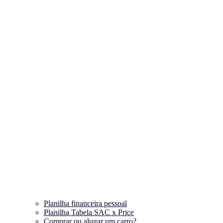
Planilha financeira pessoal
Planilha Tabela SAC x Price
Comprar ou alugar um carro?