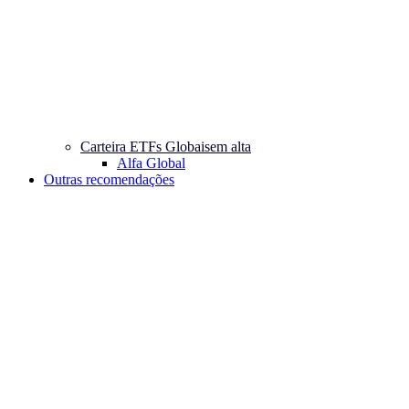
Carteira ETFs Globais
em alta
Alfa Global
Outras recomendações