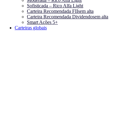
Moderada – Rico Alfa Light
Sofisticada – Rico Alfa Light
Carteira Recomendada FIIs
em alta
Carteira Recomendada Dividendos
em alta
Smart Ações 5+
Carteiras globais