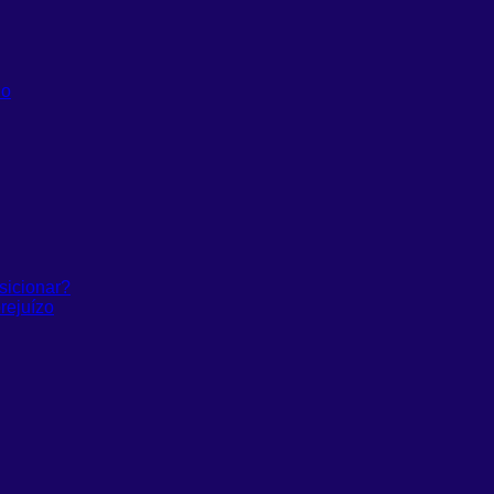
do
sicionar?
rejuízo