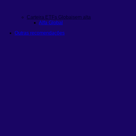
Carteira ETFs Globais
em alta
Alfa Global
Outras recomendações