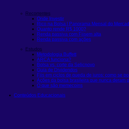
Recorrentes
Onde Investir
Rico na Bolsa | Panorama Mensal do Merca
Quanto rende R$ 1000?
Renda passiva com Fiis
em alta
Renda passiva com ações
Estudos
Metodologia Buffett
ARCA funciona?
Bolsa vs. corte da Selic
novo
Guia de Dividendos
Fiis em ciclos de queda de juros: como se po
Ações da bolsa brasileira que nunca deram p
O que são memecoins
Conteúdos Educacionais