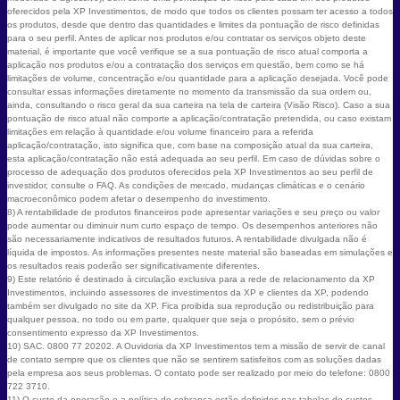
oferecidos pela XP Investimentos, de modo que todos os clientes possam ter acesso a todos
os produtos, desde que dentro das quantidades e limites da pontuação de risco definidas
para o seu perfil. Antes de aplicar nos produtos e/ou contratar os serviços objeto deste
material, é importante que você verifique se a sua pontuação de risco atual comporta a
aplicação nos produtos e/ou a contratação dos serviços em questão, bem como se há
limitações de volume, concentração e/ou quantidade para a aplicação desejada. Você pode
consultar essas informações diretamente no momento da transmissão da sua ordem ou,
ainda, consultando o risco geral da sua carteira na tela de carteira (Visão Risco). Caso a sua
pontuação de risco atual não comporte a aplicação/contratação pretendida, ou caso existam
limitações em relação à quantidade e/ou volume financeiro para a referida
aplicação/contratação, isto significa que, com base na composição atual da sua carteira,
esta aplicação/contratação não está adequada ao seu perfil. Em caso de dúvidas sobre o
processo de adequação dos produtos oferecidos pela XP Investimentos ao seu perfil de
investidor, consulte o FAQ. As condições de mercado, mudanças climáticas e o cenário
macroeconômico podem afetar o desempenho do investimento.
8) A rentabilidade de produtos financeiros pode apresentar variações e seu preço ou valor
pode aumentar ou diminuir num curto espaço de tempo. Os desempenhos anteriores não
são necessariamente indicativos de resultados futuros. A rentabilidade divulgada não é
líquida de impostos. As informações presentes neste material são baseadas em simulações e
os resultados reais poderão ser significativamente diferentes.
9) Este relatório é destinado à circulação exclusiva para a rede de relacionamento da XP
Investimentos, incluindo assessores de investimentos da XP e clientes da XP, podendo
também ser divulgado no site da XP. Fica proibida sua reprodução ou redistribuição para
qualquer pessoa, no todo ou em parte, qualquer que seja o propósito, sem o prévio
consentimento expresso da XP Investimentos.
10) SAC. 0800 77 20202. A Ouvidoria da XP Investimentos tem a missão de servir de canal
de contato sempre que os clientes que não se sentirem satisfeitos com as soluções dadas
pela empresa aos seus problemas. O contato pode ser realizado por meio do telefone: 0800
722 3710.
11) O custo da operação e a política de cobrança estão definidos nas tabelas de custos