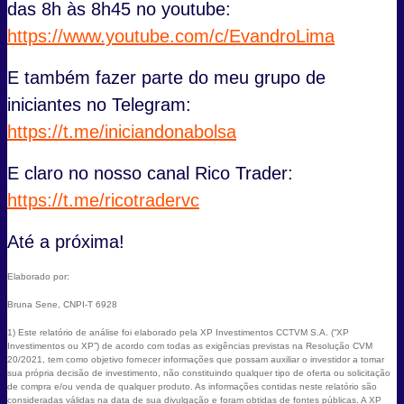
das 8h às 8h45 no youtube:
https://www.youtube.com/c/EvandroLima
E também fazer parte do meu grupo de
iniciantes no Telegram:
https://t.me/iniciandonabolsa
E claro no nosso canal Rico Trader:
https://t.me/ricotradervc
Até a próxima!
Elaborado por:
Bruna Sene, CNPI-T 6928
1) Este relatório de análise foi elaborado pela XP Investimentos CCTVM S.A. (“XP
Investimentos ou XP”) de acordo com todas as exigências previstas na Resolução CVM
20/2021, tem como objetivo fornecer informações que possam auxiliar o investidor a tomar
sua própria decisão de investimento, não constituindo qualquer tipo de oferta ou solicitação
de compra e/ou venda de qualquer produto. As informações contidas neste relatório são
consideradas válidas na data de sua divulgação e foram obtidas de fontes públicas. A XP