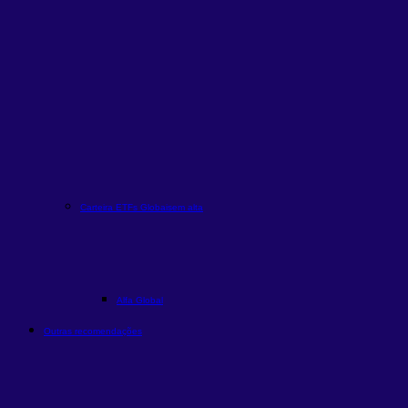
Carteira ETFs Globais
em alta
Alfa Global
Outras recomendações