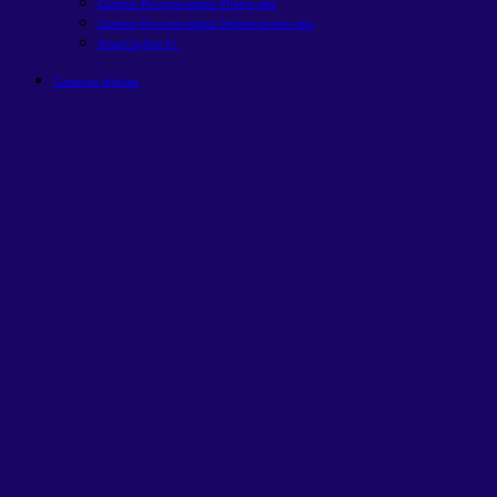
Carteira Recomendada FIIs
em alta
Carteira Recomendada Dividendos
em alta
Smart Ações 5+
Carteiras globais