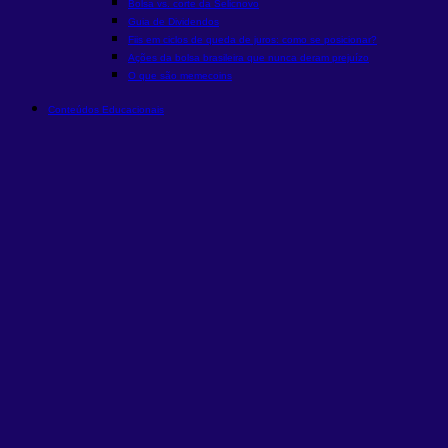
Bolsa vs. corte da Selic
novo
Guia de Dividendos
Fiis em ciclos de queda de juros: como se posicionar?
Ações da bolsa brasileira que nunca deram prejuízo
O que são memecoins
Conteúdos Educacionais