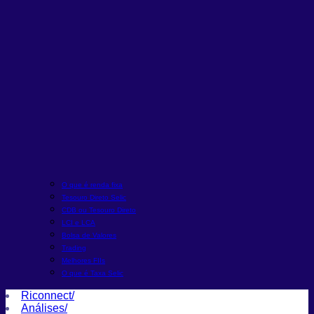
O que é renda fixa
Tesouro Direto Selic
CDB ou Tesouro Direto
LCI e LCA
Bolsa de Valores
Trading
Melhores FIIs
O que é Taxa Selic
Riconnect
/
Análises
/