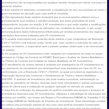
Investimentos não se responsabiliza por qualquer decisão tomada pelo cliente com base no
presente relatório.
2) Este relatório foi elaborado considerando a classificação de risco dos produtos de modo a
gerar resultados de alocação para cada perfil de investidor.
3) O(s) signatário(s) deste relatório declara(m) que as recomendações refletem única e
exclusivamente suas análises e opiniões pessoais, que foram produzidas de forma
independente, inclusive em relação à XP Investimentos e que estão sujeitas a modificações
sem aviso prévio em decorrência de alterações nas condições de mercado, e que sua(s)
remuneração(es) é(são) indiretamente influenciada por receitas provenientes dos negócios e
operações financeiras realizadas pela XP Investimentos.
4) O analista responsável pelo conteúdo deste relatório e pelo cumprimento da Resolução
CVM nº 20/2021 está indicado acima, sendo que, caso constem a indicação de mais um
analista no relatório, o responsável será o primeiro analista credenciado a ser mencionado
no relatório.
5) Os analistas da XP Investimentos estão obrigados ao cumprimento de todas as regras
previstas no Código de Conduta da APIMEC Brasil para o Analista de Valores Mobiliários e
na Política de Conduta dos Analistas de Valores Mobiliários da XP Investimentos.
6) O atendimento de nossos clientes é realizado por empregados da XP Investimentos ou
por assessores de investimento que desempenham suas atividades por meio da XP, em
conformidade com a Resolução CVM nº 178/2023, os quais encontram-se registrados na
Associação Nacional das Corretoras e Distribuidoras de Títulos e Valores Mobiliários –
ANCORD. O assessor de investimento não pode realizar consultoria, administração ou
gestão de patrimônio de clientes, devendo atuar como intermediário e solicitar autorização
prévia do cliente para a realização de qualquer operação no mercado de capitais.
7) Para fins de verificação da adequação do perfil do investidor aos serviços e produtos de
investimento oferecidos pela XP Investimentos, utilizamos a metodologia de adequação dos
produtos por portfólio, nos termos das Regras e Procedimentos ANBIMA de Suitability nº 01 e
do Código ANBIMA de Distribuição de Produtos de Investimento. Essa metodologia consiste
em atribuir uma pontuação máxima de risco para cada perfil de investidor (conservador,
moderado e agressivo), bem como uma pontuação de risco para cada um dos produtos