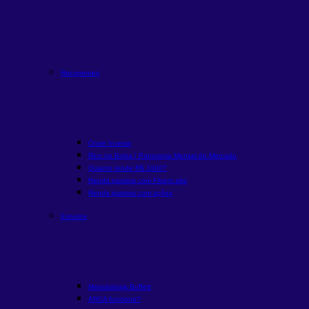
Recorrentes
Onde Investir
Rico na Bolsa | Panorama Mensal do Mercado
Quanto rende R$ 1000?
Renda passiva com Fiis
em alta
Renda passiva com ações
Estudos
Metodologia Buffett
ARCA funciona?