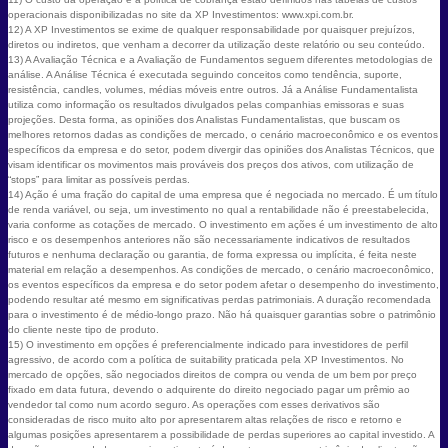
operacionais disponibilizadas no site da XP Investimentos: www.xpi.com.br.
12) A XP Investimentos se exime de qualquer responsabilidade por quaisquer prejuízos,
diretos ou indiretos, que venham a decorrer da utilização deste relatório ou seu conteúdo.
13) A Avaliação Técnica e a Avaliação de Fundamentos seguem diferentes metodologias de
análise. A Análise Técnica é executada seguindo conceitos como tendência, suporte,
resistência, candles, volumes, médias móveis entre outros. Já a Análise Fundamentalista
utiliza como informação os resultados divulgados pelas companhias emissoras e suas
projeções. Desta forma, as opiniões dos Analistas Fundamentalistas, que buscam os
melhores retornos dadas as condições de mercado, o cenário macroeconômico e os eventos
específicos da empresa e do setor, podem divergir das opiniões dos Analistas Técnicos, que
visam identificar os movimentos mais prováveis dos preços dos ativos, com utilização de
“stops” para limitar as possíveis perdas.
14) Ação é uma fração do capital de uma empresa que é negociada no mercado. É um título
de renda variável, ou seja, um investimento no qual a rentabilidade não é preestabelecida,
varia conforme as cotações de mercado. O investimento em ações é um investimento de alto
risco e os desempenhos anteriores não são necessariamente indicativos de resultados
futuros e nenhuma declaração ou garantia, de forma expressa ou implícita, é feita neste
material em relação a desempenhos. As condições de mercado, o cenário macroeconômico,
os eventos específicos da empresa e do setor podem afetar o desempenho do investimento,
podendo resultar até mesmo em significativas perdas patrimoniais. A duração recomendada
para o investimento é de médio-longo prazo. Não há quaisquer garantias sobre o patrimônio
do cliente neste tipo de produto.
15) O investimento em opções é preferencialmente indicado para investidores de perfil
agressivo, de acordo com a política de suitability praticada pela XP Investimentos. No
mercado de opções, são negociados direitos de compra ou venda de um bem por preço
fixado em data futura, devendo o adquirente do direito negociado pagar um prêmio ao
vendedor tal como num acordo seguro. As operações com esses derivativos são
consideradas de risco muito alto por apresentarem altas relações de risco e retorno e
algumas posições apresentarem a possibilidade de perdas superiores ao capital investido. A