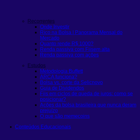
Recorrentes
Onde Investir
Rico na Bolsa | Panorama Mensal do
Mercado
Quanto rende R$ 1000?
Renda passiva com Fiis
em alta
Renda passiva com ações
Estudos
Metodologia Buffett
ARCA funciona?
Bolsa vs. corte da Selic
novo
Guia de Dividendos
Fiis em ciclos de queda de juros: como se
posicionar?
Ações da bolsa brasileira que nunca deram
prejuízo
O que são memecoins
Conteúdos Educacionais