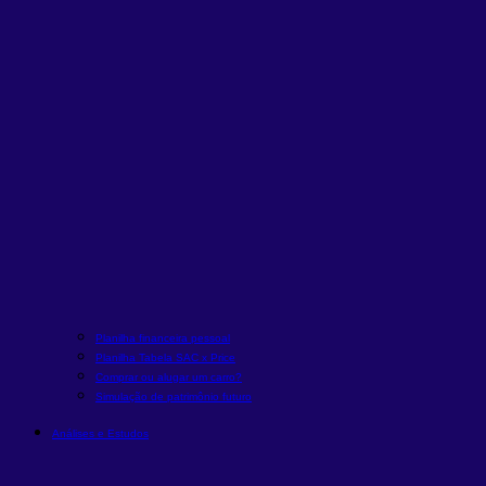
Planilha financeira pessoal
Planilha Tabela SAC x Price
Comprar ou alugar um carro?
Simulação de patrimônio futuro
Análises e Estudos