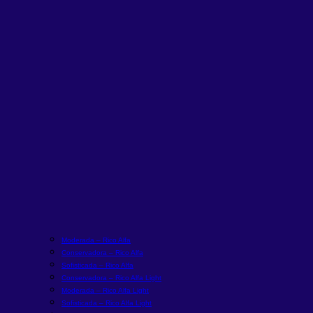
Moderada – Rico Alfa
Conservadora – Rico Alfa
Sofisticada – Rico Alfa
Conservadora – Rico Alfa Light
Moderada – Rico Alfa Light
Sofisticada – Rico Alfa Light