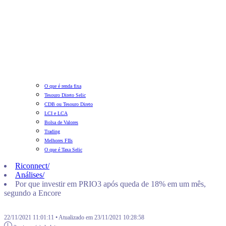
O que é renda fixa
Tesouro Direto Selic
CDB ou Tesouro Direto
LCI e LCA
Bolsa de Valores
Trading
Melhores FIIs
O que é Taxa Selic
Riconnect
/
Análises
/
Por que investir em PRIO3 após queda de 18% em um mês,
segundo a Encore
22/11/2021 11:01:11 • Atualizado em 23/11/2021 10:28:58