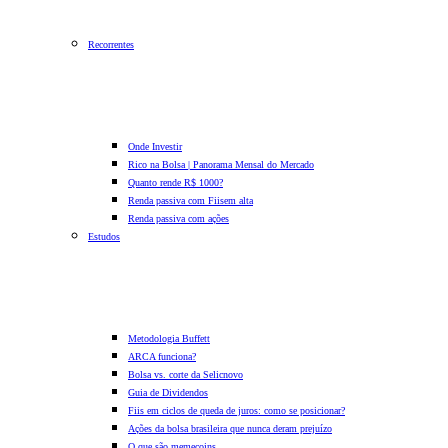
Recorrentes
Onde Investir
Rico na Bolsa | Panorama Mensal do Mercado
Quanto rende R$ 1000?
Renda passiva com Fiis
em alta
Renda passiva com ações
Estudos
Metodologia Buffett
ARCA funciona?
Bolsa vs. corte da Selic
novo
Guia de Dividendos
Fiis em ciclos de queda de juros: como se posicionar?
Ações da bolsa brasileira que nunca deram prejuízo
O que são memecoins