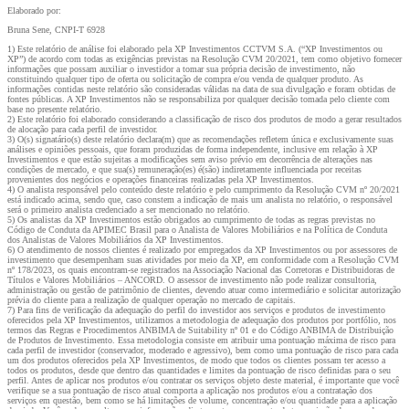
Elaborado por:
Bruna Sene, CNPI-T 6928
1) Este relatório de análise foi elaborado pela XP Investimentos CCTVM S.A. (“XP Investimentos ou
XP”) de acordo com todas as exigências previstas na Resolução CVM 20/2021, tem como objetivo fornecer
informações que possam auxiliar o investidor a tomar sua própria decisão de investimento, não
constituindo qualquer tipo de oferta ou solicitação de compra e/ou venda de qualquer produto. As
informações contidas neste relatório são consideradas válidas na data de sua divulgação e foram obtidas de
fontes públicas. A XP Investimentos não se responsabiliza por qualquer decisão tomada pelo cliente com
base no presente relatório.
2) Este relatório foi elaborado considerando a classificação de risco dos produtos de modo a gerar resultados
de alocação para cada perfil de investidor.
3) O(s) signatário(s) deste relatório declara(m) que as recomendações refletem única e exclusivamente suas
análises e opiniões pessoais, que foram produzidas de forma independente, inclusive em relação à XP
Investimentos e que estão sujeitas a modificações sem aviso prévio em decorrência de alterações nas
condições de mercado, e que sua(s) remuneração(es) é(são) indiretamente influenciada por receitas
provenientes dos negócios e operações financeiras realizadas pela XP Investimentos.
4) O analista responsável pelo conteúdo deste relatório e pelo cumprimento da Resolução CVM nº 20/2021
está indicado acima, sendo que, caso constem a indicação de mais um analista no relatório, o responsável
será o primeiro analista credenciado a ser mencionado no relatório.
5) Os analistas da XP Investimentos estão obrigados ao cumprimento de todas as regras previstas no
Código de Conduta da APIMEC Brasil para o Analista de Valores Mobiliários e na Política de Conduta
dos Analistas de Valores Mobiliários da XP Investimentos.
6) O atendimento de nossos clientes é realizado por empregados da XP Investimentos ou por assessores de
investimento que desempenham suas atividades por meio da XP, em conformidade com a Resolução CVM
nº 178/2023, os quais encontram-se registrados na Associação Nacional das Corretoras e Distribuidoras de
Títulos e Valores Mobiliários – ANCORD. O assessor de investimento não pode realizar consultoria,
administração ou gestão de patrimônio de clientes, devendo atuar como intermediário e solicitar autorização
prévia do cliente para a realização de qualquer operação no mercado de capitais.
7) Para fins de verificação da adequação do perfil do investidor aos serviços e produtos de investimento
oferecidos pela XP Investimentos, utilizamos a metodologia de adequação dos produtos por portfólio, nos
termos das Regras e Procedimentos ANBIMA de Suitability nº 01 e do Código ANBIMA de Distribuição
de Produtos de Investimento. Essa metodologia consiste em atribuir uma pontuação máxima de risco para
cada perfil de investidor (conservador, moderado e agressivo), bem como uma pontuação de risco para cada
um dos produtos oferecidos pela XP Investimentos, de modo que todos os clientes possam ter acesso a
todos os produtos, desde que dentro das quantidades e limites da pontuação de risco definidas para o seu
perfil. Antes de aplicar nos produtos e/ou contratar os serviços objeto deste material, é importante que você
verifique se a sua pontuação de risco atual comporta a aplicação nos produtos e/ou a contratação dos
serviços em questão, bem como se há limitações de volume, concentração e/ou quantidade para a aplicação