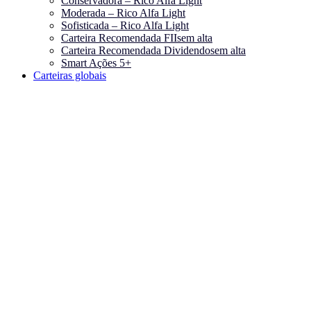
Conservadora – Rico Alfa Light
Moderada – Rico Alfa Light
Sofisticada – Rico Alfa Light
Carteira Recomendada FIIs
em alta
Carteira Recomendada Dividendos
em alta
Smart Ações 5+
Carteiras globais