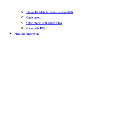
Ebook Da Meta Ao Investimento 2026
Onde investir
Onde investir em Renda Fixa
Carteira de FIIs
Planilhas financeiras