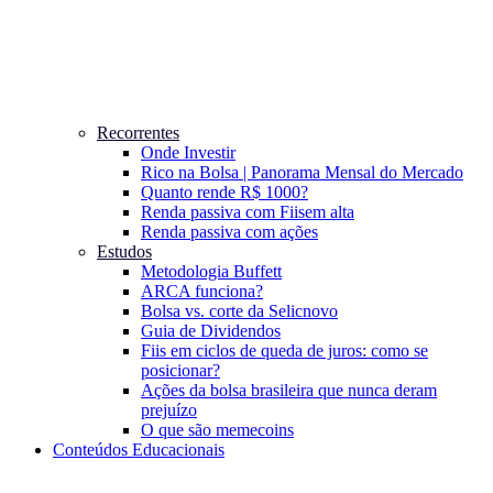
Recorrentes
Onde Investir
Rico na Bolsa | Panorama Mensal do Mercado
Quanto rende R$ 1000?
Renda passiva com Fiis
em alta
Renda passiva com ações
Estudos
Metodologia Buffett
ARCA funciona?
Bolsa vs. corte da Selic
novo
Guia de Dividendos
Fiis em ciclos de queda de juros: como se
posicionar?
Ações da bolsa brasileira que nunca deram
prejuízo
O que são memecoins
Conteúdos Educacionais