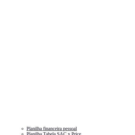
Planilha financeira pessoal
Planilha Tabela SAC x Price