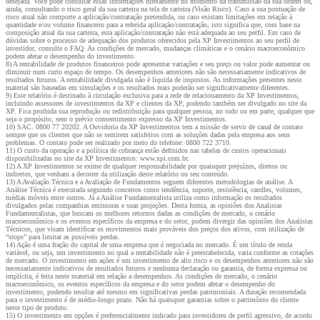
desejada. Você pode consultar essas informações diretamente no momento da transmissão da sua ordem ou,
ainda, consultando o risco geral da sua carteira na tela de carteira (Visão Risco). Caso a sua pontuação de
risco atual não comporte a aplicação/contratação pretendida, ou caso existam limitações em relação à
quantidade e/ou volume financeiro para a referida aplicação/contratação, isto significa que, com base na
composição atual da sua carteira, esta aplicação/contratação não está adequada ao seu perfil. Em caso de
dúvidas sobre o processo de adequação dos produtos oferecidos pela XP Investimentos ao seu perfil de
investidor, consulte o FAQ. As condições de mercado, mudanças climáticas e o cenário macroeconômico
podem afetar o desempenho do investimento.
8) A rentabilidade de produtos financeiros pode apresentar variações e seu preço ou valor pode aumentar ou
diminuir num curto espaço de tempo. Os desempenhos anteriores não são necessariamente indicativos de
resultados futuros. A rentabilidade divulgada não é líquida de impostos. As informações presentes neste
material são baseadas em simulações e os resultados reais poderão ser significativamente diferentes.
9) Este relatório é destinado à circulação exclusiva para a rede de relacionamento da XP Investimentos,
incluindo assessores de investimentos da XP e clientes da XP, podendo também ser divulgado no site da
XP. Fica proibida sua reprodução ou redistribuição para qualquer pessoa, no todo ou em parte, qualquer que
seja o propósito, sem o prévio consentimento expresso da XP Investimentos.
10) SAC. 0800 77 20202. A Ouvidoria da XP Investimentos tem a missão de servir de canal de contato
sempre que os clientes que não se sentirem satisfeitos com as soluções dadas pela empresa aos seus
problemas. O contato pode ser realizado por meio do telefone: 0800 722 3710.
11) O custo da operação e a política de cobrança estão definidos nas tabelas de custos operacionais
disponibilizadas no site da XP Investimentos: www.xpi.com.br.
12) A XP Investimentos se exime de qualquer responsabilidade por quaisquer prejuízos, diretos ou
indiretos, que venham a decorrer da utilização deste relatório ou seu conteúdo.
13) A Avaliação Técnica e a Avaliação de Fundamentos seguem diferentes metodologias de análise. A
Análise Técnica é executada seguindo conceitos como tendência, suporte, resistência, candles, volumes,
médias móveis entre outros. Já a Análise Fundamentalista utiliza como informação os resultados
divulgados pelas companhias emissoras e suas projeções. Desta forma, as opiniões dos Analistas
Fundamentalistas, que buscam os melhores retornos dadas as condições de mercado, o cenário
macroeconômico e os eventos específicos da empresa e do setor, podem divergir das opiniões dos Analistas
Técnicos, que visam identificar os movimentos mais prováveis dos preços dos ativos, com utilização de
“stops” para limitar as possíveis perdas.
14) Ação é uma fração do capital de uma empresa que é negociada no mercado. É um título de renda
variável, ou seja, um investimento no qual a rentabilidade não é preestabelecida, varia conforme as cotações
de mercado. O investimento em ações é um investimento de alto risco e os desempenhos anteriores não são
necessariamente indicativos de resultados futuros e nenhuma declaração ou garantia, de forma expressa ou
implícita, é feita neste material em relação a desempenhos. As condições de mercado, o cenário
macroeconômico, os eventos específicos da empresa e do setor podem afetar o desempenho do
investimento, podendo resultar até mesmo em significativas perdas patrimoniais. A duração recomendada
para o investimento é de médio-longo prazo. Não há quaisquer garantias sobre o patrimônio do cliente
neste tipo de produto.
15) O investimento em opções é preferencialmente indicado para investidores de perfil agressivo, de acordo