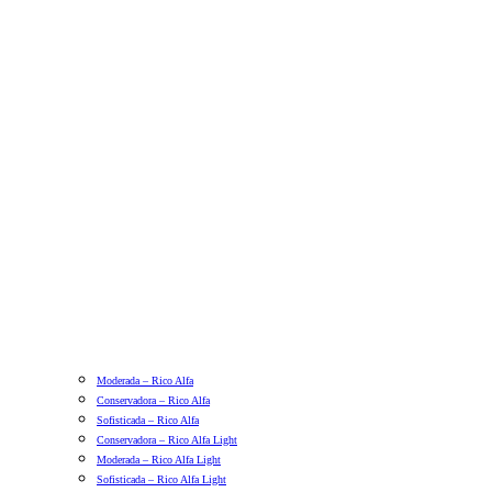
Moderada – Rico Alfa
Conservadora – Rico Alfa
Sofisticada – Rico Alfa
Conservadora – Rico Alfa Light
Moderada – Rico Alfa Light
Sofisticada – Rico Alfa Light