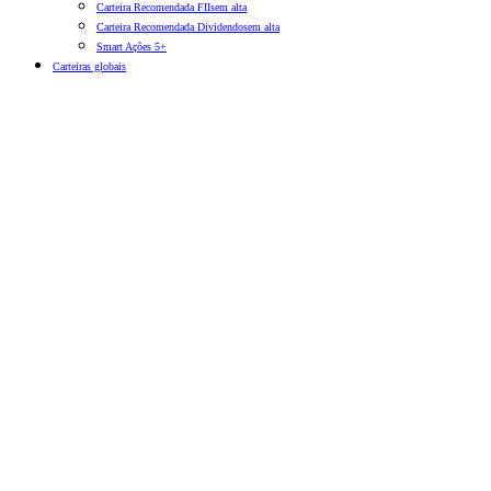
Carteira Recomendada FIIs
em alta
Carteira Recomendada Dividendos
em alta
Smart Ações 5+
Carteiras globais