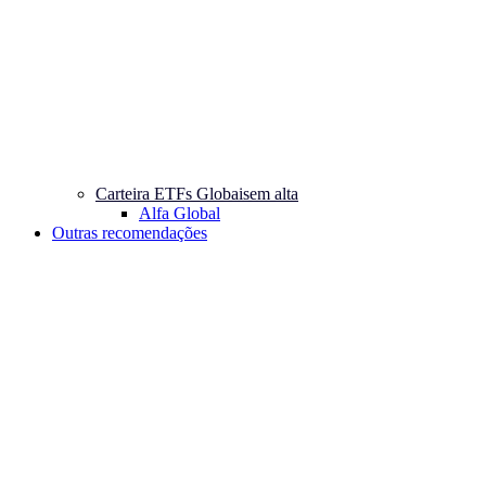
Carteira ETFs Globais
em alta
Alfa Global
Outras recomendações