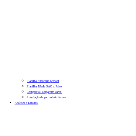
Planilha financeira pessoal
Planilha Tabela SAC x Price
Comprar ou alugar um carro?
Simulação de patrimônio futuro
Análises e Estudos