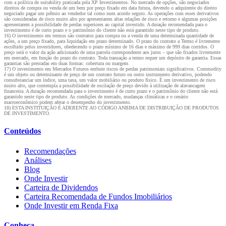
com a política de suitability praticada pela XP Investimentos. No mercado de opções, são negociados
direitos de compra ou venda de um bem por preço fixado em data futura, devendo o adquirente do direito
negociado pagar um prêmio ao vendedor tal como num acordo seguro. As operações com esses derivativos
são consideradas de risco muito alto por apresentarem altas relações de risco e retorno e algumas posições
apresentarem a possibilidade de perdas superiores ao capital investido. A duração recomendada para o
investimento é de curto prazo e o patrimônio do cliente não está garantido neste tipo de produto.
16) O investimento em termos são contratos para compra ou a venda de uma determinada quantidade de
ações, a um preço fixado, para liquidação em prazo determinado. O prazo do contrato a Termo é livremente
escolhido pelos investidores, obedecendo o prazo mínimo de 16 dias e máximo de 999 dias corridos. O
preço será o valor da ação adicionado de uma parcela correspondente aos juros – que são fixados livremente
em mercado, em função do prazo do contrato. Toda transação a termo requer um depósito de garantia. Essas
garantias são prestadas em duas formas: cobertura ou margem.
17) O investimento em Mercados Futuros embute riscos de perdas patrimoniais significativos. Commodity
é um objeto ou determinante de preço de um contrato futuro ou outro instrumento derivativo, podendo
consubstanciar um índice, uma taxa, um valor mobiliário ou produto físico. É um investimento de risco
muito alto, que contempla a possibilidade de oscilação de preço devido à utilização de alavancagem
financeira. A duração recomendada para o investimento é de curto prazo e o patrimônio do cliente não está
garantido neste tipo de produto. As condições de mercado, mudanças climáticas e o cenário
macroeconômico podem afetar o desempenho do investimento.
18) ESTA INSTITUIÇÃO É ADERENTE AO CÓDIGO ANBIMA DE DISTRIBUIÇÃO DE PRODUTOS
DE INVESTIMENTO.
Conteúdos
Recomendações
Análises
Blog
Onde Investir
Carteira de Dividendos
Carteira Recomendada de Fundos Imobiliários
Onde Investir em Renda Fixa
Conheça