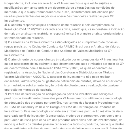
independente, inclusive em relação à XP Investimentos e que estão sujeitas a
modificações sem aviso prévio em decorrência de alterações nas condições de
mercado, e que sua(s) remuneração(es) é(são) indiretamente influenciada por
receitas provenientes dos negócios e operações financeiras realizadas pela XP
Investimentos.
4) O analista responsável pelo conteúdo deste relatório e pelo cumprimento da
Resolução CVM nº 20/2021 está indicado acima, sendo que, caso constem a indicação
de mais um analista no relatório, o responsável será o primeiro analista credenciado a
ser mencionado no relatório.
5) Os analistas da XP Investimentos estão obrigados ao cumprimento de todas as
regras previstas no Código de Conduta da APIMEC Brasil para o Analista de Valores
Mobiliários e na Política de Conduta dos Analistas de Valores Mobiliários da XP
Investimentos.
6) O atendimento de nossos clientes é realizado por empregados da XP Investimentos
ou por assessores de investimento que desempenham suas atividades por meio da XP,
em conformidade com a Resolução CVM nº 178/2023, os quais encontram-se
registrados na Associação Nacional das Corretoras e Distribuidoras de Títulos e
Valores Mobiliários – ANCORD. O assessor de investimento não pode realizar
consultoria, administração ou gestão de patrimônio de clientes, devendo atuar como
intermediário e solicitar autorização prévia do cliente para a realização de qualquer
operação no mercado de capitais.
7) Para fins de verificação da adequação do perfil do investidor aos serviços e
produtos de investimento oferecidos pela XP Investimentos, utilizamos a metodologia
de adequação dos produtos por portfólio, nos termos das Regras e Procedimentos
ANBIMA de Suitability nº 01 e do Código ANBIMA de Distribuição de Produtos de
Investimento. Essa metodologia consiste em atribuir uma pontuação máxima de risco
para cada perfil de investidor (conservador, moderado e agressivo), bem como uma
pontuação de risco para cada um dos produtos oferecidos pela XP Investimentos, de
modo que todos os clientes possam ter acesso a todos os produtos, desde que dentro
das quantidades e limites da pontuação de risco definidas para o seu perfil. Antes de