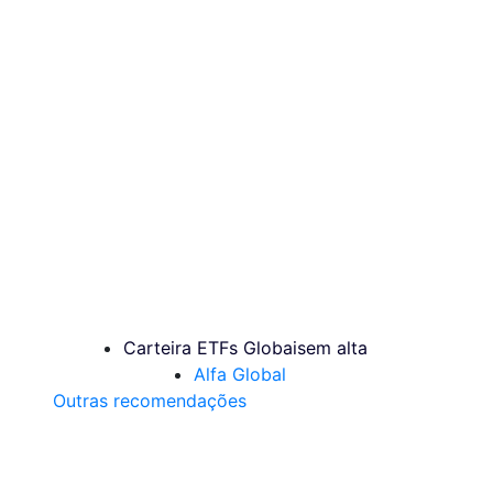
Carteira ETFs Globais
em alta
Alfa Global
Outras recomendações