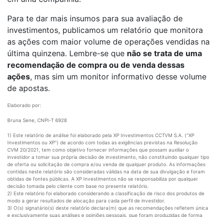
Para te dar mais insumos para sua avaliação de
investimentos, publicamos um relatório que monitora
as ações com maior volume de operações vendidas na
última quinzena. Lembre-se que
não se trata de uma
recomendação de compra ou de venda dessas
ações
, mas sim um monitor informativo desse volume
de apostas.
Elaborado por:
Bruna Sene, CNPI-T 6928
1) Este relatório de análise foi elaborado pela XP Investimentos CCTVM S.A. (“XP
Investimentos ou XP”) de acordo com todas as exigências previstas na Resolução
CVM 20/2021, tem como objetivo fornecer informações que possam auxiliar o
investidor a tomar sua própria decisão de investimento, não constituindo qualquer tipo
de oferta ou solicitação de compra e/ou venda de qualquer produto. As informações
contidas neste relatório são consideradas válidas na data de sua divulgação e foram
obtidas de fontes públicas. A XP Investimentos não se responsabiliza por qualquer
decisão tomada pelo cliente com base no presente relatório.
2) Este relatório foi elaborado considerando a classificação de risco dos produtos de
modo a gerar resultados de alocação para cada perfil de investidor.
3) O(s) signatário(s) deste relatório declara(m) que as recomendações refletem única
e exclusivamente suas análises e opiniões pessoais, que foram produzidas de forma