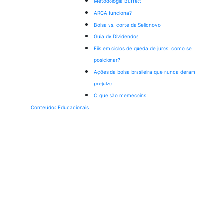
Metodologia Buffett
ARCA funciona?
Bolsa vs. corte da Selic
novo
Guia de Dividendos
Fiis em ciclos de queda de juros: como se
posicionar?
Ações da bolsa brasileira que nunca deram
prejuízo
O que são memecoins
Conteúdos Educacionais