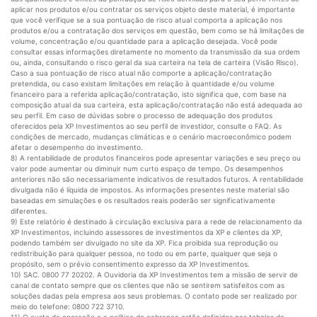
aplicar nos produtos e/ou contratar os serviços objeto deste material, é importante
que você verifique se a sua pontuação de risco atual comporta a aplicação nos
produtos e/ou a contratação dos serviços em questão, bem como se há limitações de
volume, concentração e/ou quantidade para a aplicação desejada. Você pode
consultar essas informações diretamente no momento da transmissão da sua ordem
ou, ainda, consultando o risco geral da sua carteira na tela de carteira (Visão Risco).
Caso a sua pontuação de risco atual não comporte a aplicação/contratação
pretendida, ou caso existam limitações em relação à quantidade e/ou volume
financeiro para a referida aplicação/contratação, isto significa que, com base na
composição atual da sua carteira, esta aplicação/contratação não está adequada ao
seu perfil. Em caso de dúvidas sobre o processo de adequação dos produtos
oferecidos pela XP Investimentos ao seu perfil de investidor, consulte o FAQ. As
condições de mercado, mudanças climáticas e o cenário macroeconômico podem
afetar o desempenho do investimento.
8) A rentabilidade de produtos financeiros pode apresentar variações e seu preço ou
valor pode aumentar ou diminuir num curto espaço de tempo. Os desempenhos
anteriores não são necessariamente indicativos de resultados futuros. A rentabilidade
divulgada não é líquida de impostos. As informações presentes neste material são
baseadas em simulações e os resultados reais poderão ser significativamente
diferentes.
9) Este relatório é destinado à circulação exclusiva para a rede de relacionamento da
XP Investimentos, incluindo assessores de investimentos da XP e clientes da XP,
podendo também ser divulgado no site da XP. Fica proibida sua reprodução ou
redistribuição para qualquer pessoa, no todo ou em parte, qualquer que seja o
propósito, sem o prévio consentimento expresso da XP Investimentos.
10) SAC. 0800 77 20202. A Ouvidoria da XP Investimentos tem a missão de servir de
canal de contato sempre que os clientes que não se sentirem satisfeitos com as
soluções dadas pela empresa aos seus problemas. O contato pode ser realizado por
meio do telefone: 0800 722 3710.