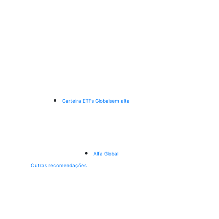
Carteira ETFs Globais
em alta
Alfa Global
Outras recomendações