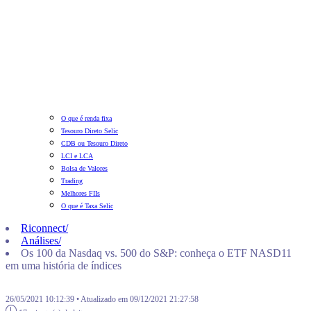
O que é renda fixa
Tesouro Direto Selic
CDB ou Tesouro Direto
LCI e LCA
Bolsa de Valores
Trading
Melhores FIIs
O que é Taxa Selic
Riconnect
/
Análises
/
Os 100 da Nasdaq vs. 500 do S&P: conheça o ETF NASD11
em uma história de índices
26/05/2021 10:12:39 • Atualizado em 09/12/2021 21:27:58