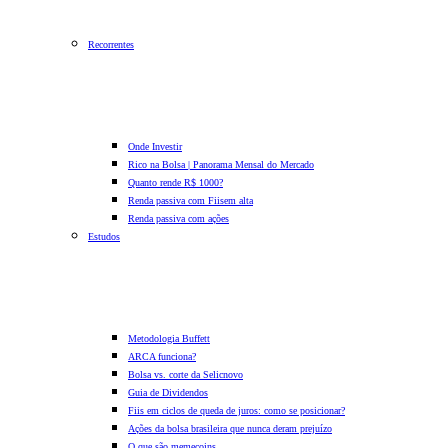
Recorrentes
Onde Investir
Rico na Bolsa | Panorama Mensal do Mercado
Quanto rende R$ 1000?
Renda passiva com Fiis
em alta
Renda passiva com ações
Estudos
Metodologia Buffett
ARCA funciona?
Bolsa vs. corte da Selic
novo
Guia de Dividendos
Fiis em ciclos de queda de juros: como se posicionar?
Ações da bolsa brasileira que nunca deram prejuízo
O que são memecoins