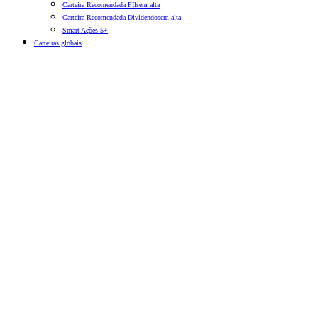
Carteira Recomendada FIIs
em alta
Carteira Recomendada Dividendos
em alta
Smart Ações 5+
Carteiras globais