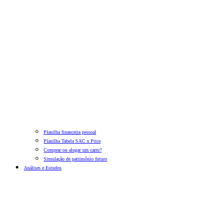
Planilha financeira pessoal
Planilha Tabela SAC x Price
Comprar ou alugar um carro?
Simulação de patrimônio futuro
Análises e Estudos