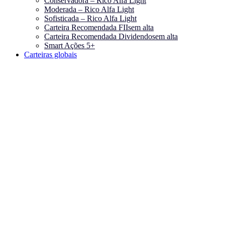
Conservadora – Rico Alfa Light
Moderada – Rico Alfa Light
Sofisticada – Rico Alfa Light
Carteira Recomendada FIIs
em alta
Carteira Recomendada Dividendos
em alta
Smart Ações 5+
Carteiras globais