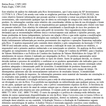
Betina Roxo, CNPI 1493
Paula Zogbi, CNPI 2545
Este relatório de análise foi elaborado pela Rico Investimentos, que é uma marca da XP Investimentos
CCTVM S.A. (“Rico”) de acordo com todas as exigências previstas na Resolução CVM 20/2021, tem
como objetivo fornecer informações que possam auxiliar o investidor a tomar sua própria decisão de
investimento, não constituindo qualquer tipo de oferta ou solicitação de compra e/ou venda de qualquer
produto. As informações contidas neste relatório são consideradas válidas na data de sua divulgação e foram
obtidas de fontes públicas. A Rico não se responsabiliza por qualquer decisão tomada pelo cliente com base
no presente relatório. Este relatório foi elaborado considerando a classificação de risco dos produtos de
modo a gerar resultados de alocação para cada perfil de investidor. O(s) signatário(s) deste relatório
declara(m) que as recomendações refletem única e exclusivamente suas análises e opiniões pessoais, que
foram produzidas de forma independente, inclusive em relação à Rico e que estão sujeitas a modificações
sem aviso prévio em decorrência de alterações nas condições de mercado, e que sua(s) remuneração(es)
é(são) indiretamente influenciada por receitas provenientes dos negócios e operações financeiras realizadas
pela Rico. O analista responsável pelo conteúdo deste relatório e pelo cumprimento da Instrução CVM nº
598/18 está indicado acima, sendo que, caso constem a indicação de mais um analista no relatório, o
responsável será o primeiro analista credenciado a ser mencionado no relatório. Os analistas da Rico estão
obrigados ao cumprimento de todas as regras previstas no Código de Conduta da APIMEC para o Analista
de Valores Mobiliários e na Política de Conduta dos Analistas de Valores Mobiliários do Grupo XP. O
atendimento de nossos clientes é realizado por empregados da Rico. Os produtos apresentados neste
relatório podem não ser adequados para todos os tipos de cliente. Antes de qualquer decisão, os clientes
deverão realizar o processo de suitability e confirmar se os produtos apresentados são indicados para o seu
perfil de investidor. Este material não sugere qualquer alteração de carteira, mas somente orientação sobre
produtos adequados a determinado perfil de investidor. A rentabilidade de produtos financeiros pode
apresentar variações e seu preço ou valor pode aumentar ou diminuir num curto espaço de tempo. Os
desempenhos anteriores não são necessariamente indicativos de resultados futuros. A rentabilidade
divulgada não é líquida de impostos. As informações presentes neste material são baseadas em simulações e
os resultados reais poderão ser significativamente diferentes.
Este relatório é destinado à circulação exclusiva para a rede de relacionamento da Rico, podendo também
ser divulgado no site da Rico. Fica proibida sua reprodução ou redistribuição para qualquer pessoa, no todo
ou em parte, qualquer que seja o propósito, sem o prévio consentimento expresso da Rico. A Ouvidoria da
Rico tem a missão de servir de canal de contato sempre que os clientes que não se sentirem satisfeitos com
as soluções dadas pela empresa aos seus problemas. O contato pode ser realizado por meio do telefone:
0800 771 5454. SAC. 0800 774 0402. O custo da operação e a política de cobrança estão definidos nas
tabelas de custos operacionais disponibilizadas no site da Rico: https://www.rico.com.vc/custos A Rico se
exime de qualquer responsabilidade por quaisquer prejuízos, diretos ou indiretos, que venham a decorrer da
utilização deste relatório ou seu conteúdo. A Avaliação Técnica e a Avaliação de Fundamentos seguem
diferentes metodologias de análise. A Análise Técnica é executada seguindo conceitos como tendência,
suporte, resistência, candles, volumes, médias móveis entre outros. Já a Análise Fundamentalista utiliza