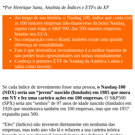
*Por Henrique Sana, Analista de Índices e ETFs da XP
Ao longo de sua história, o Nasdaq 100, índice que conta com
as 100 maiores empresas não-financeiras da bolsa Nasdaq,
supera com folga o S&P 500, das 500 maiores empresas
listadas nos EUA.
Na comparação com o Brasil, também existe uma grande
diferença de rentabilidade.
Fato é que diversificar investimentos é a melhor maneira de
não perder boas oportunidades nas bolsas mundialmente.
Conheça o primeiro ETF de Nasdaq da América Latina e
saiba como investir.
Se cada índice de investimento fosse uma pessoa,
o Nasdaq-100
(NDX) seria um “jovem” nascido (fundado) em 1985 que mora
em NY e fez uma carteira ações em 100 empresas.
O S&P500
(SPX) seria um “senhor” de 97 anos de idade nascido (fundado) em
1926 que monitorava também em 100 empresas, mas que em 1957
expandiu para 500.
“Eles” (índices) não investem diretamente em nenhuma das
empresas, mas todo ano vão lá e refazem a sua carteira teórica