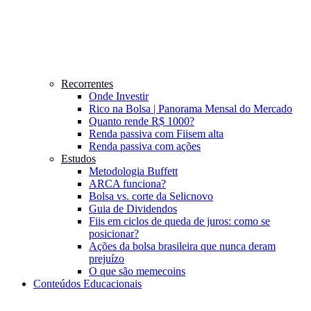
Recorrentes
Onde Investir
Rico na Bolsa | Panorama Mensal do Mercado
Quanto rende R$ 1000?
Renda passiva com Fiis
em alta
Renda passiva com ações
Estudos
Metodologia Buffett
ARCA funciona?
Bolsa vs. corte da Selic
novo
Guia de Dividendos
Fiis em ciclos de queda de juros: como se
posicionar?
Ações da bolsa brasileira que nunca deram
prejuízo
O que são memecoins
Conteúdos Educacionais