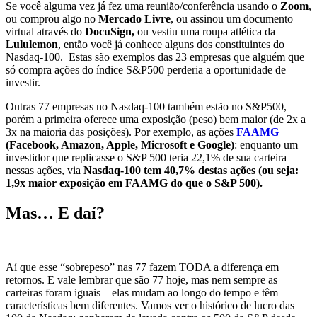
Se você alguma vez já fez uma reunião/conferência usando o
Zoom
,
ou comprou algo no
Mercado Livre
, ou assinou um documento
virtual através do
DocuSign,
ou vestiu uma roupa atlética da
Lululemon
, então você já conhece alguns dos constituintes do
Nasdaq-100. Estas são exemplos das 23 empresas que alguém que
só compra ações do índice S&P500 perderia a oportunidade de
investir.
Outras 77 empresas no Nasdaq-100 também estão no S&P500,
porém a primeira oferece uma exposição (peso) bem maior (de 2x a
3x na maioria das posições). Por exemplo, as ações
FAAMG
(Facebook, Amazon, Apple, Microsoft e Google)
: enquanto um
investidor que replicasse o S&P 500 teria 22,1% de sua carteira
nessas ações, via
Nasdaq-100 tem 40,7% destas ações (ou seja:
1,9x maior exposição em FAAMG do que o S&P 500).
Mas… E daí?
Aí que esse “sobrepeso” nas 77 fazem TODA a diferença em
retornos. E vale lembrar que são 77 hoje, mas nem sempre as
carteiras foram iguais – elas mudam ao longo do tempo e têm
características bem diferentes. Vamos ver o histórico de lucro das