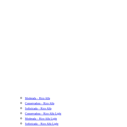
Moderada – Rico Alfa
Conservadora – Rico Alfa
Sofisticada – Rico Alfa
Conservadora – Rico Alfa Light
Moderada – Rico Alfa Light
Sofisticada – Rico Alfa Light