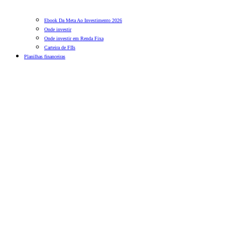
Ebook Da Meta Ao Investimento 2026
Onde investir
Onde investir em Renda Fixa
Carteira de FIIs
Planilhas financeiras