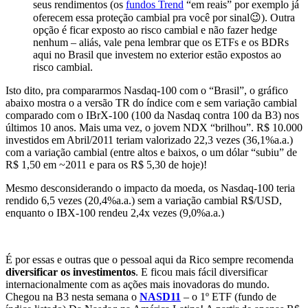
seus rendimentos (os
fundos Trend
“em reais” por exemplo já
oferecem essa proteção cambial pra você por sinal😉). Outra
opção é ficar exposto ao risco cambial e não fazer hedge
nenhum – aliás, vale pena lembrar que os ETFs e os BDRs
aqui no Brasil que investem no exterior estão expostos ao
risco cambial.
Isto dito, pra compararmos Nasdaq-100 com o “Brasil”, o gráfico
abaixo mostra o a versão TR do índice com e sem variação cambial
comparado com o IBrX-100 (100 da Nasdaq contra 100 da B3) nos
últimos 10 anos. Mais uma vez, o jovem NDX “brilhou”. R$ 10.000
investidos em Abril/2011 teriam valorizado 22,3 vezes (36,1%a.a.)
com a variação cambial (entre altos e baixos, o um dólar “subiu” de
R$ 1,50 em ~2011 e para os R$ 5,30 de hoje)!
Mesmo desconsiderando o impacto da moeda, os Nasdaq-100 teria
rendido 6,5 vezes (20,4%a.a.) sem a variação cambial R$/USD,
enquanto o IBX-100 rendeu 2,4x vezes (9,0%a.a.)
É por essas e outras que o pessoal aqui da Rico sempre recomenda
diversificar os investimentos
. E ficou mais fácil diversificar
internacionalmente com as ações mais inovadoras do mundo.
Chegou na B3 nesta semana o
NASD11
– o 1º ETF (fundo de