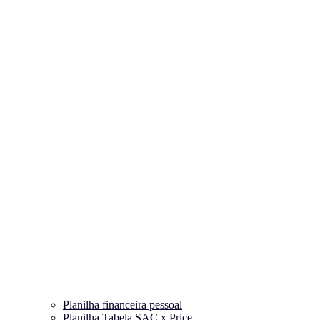
Planilha financeira pessoal
Planilha Tabela SAC x Price