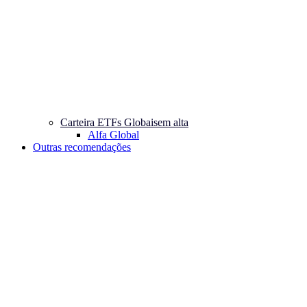
Carteira ETFs Globais
em alta
Alfa Global
Outras recomendações