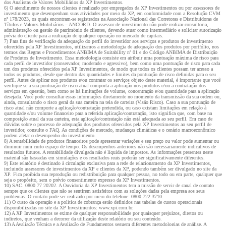
dos Analistas de Valores Mobiliários da XP Investimentos.
6) O atendimento de nossos clientes é realizado por empregados da XP Investimentos ou por assessores de
investimento que desempenham suas atividades por meio da XP, em conformidade com a Resolução CVM
nº 178/2023, os quais encontram-se registrados na Associação Nacional das Corretoras e Distribuidoras de
Títulos e Valores Mobiliários – ANCORD. O assessor de investimento não pode realizar consultoria,
administração ou gestão de patrimônio de clientes, devendo atuar como intermediário e solicitar autorização
prévia do cliente para a realização de qualquer operação no mercado de capitais.
7) Para fins de verificação da adequação do perfil do investidor aos serviços e produtos de investimento
oferecidos pela XP Investimentos, utilizamos a metodologia de adequação dos produtos por portfólio, nos
termos das Regras e Procedimentos ANBIMA de Suitability nº 01 e do Código ANBIMA de Distribuição
de Produtos de Investimento. Essa metodologia consiste em atribuir uma pontuação máxima de risco para
cada perfil de investidor (conservador, moderado e agressivo), bem como uma pontuação de risco para cada
um dos produtos oferecidos pela XP Investimentos, de modo que todos os clientes possam ter acesso a
todos os produtos, desde que dentro das quantidades e limites da pontuação de risco definidas para o seu
perfil. Antes de aplicar nos produtos e/ou contratar os serviços objeto deste material, é importante que você
verifique se a sua pontuação de risco atual comporta a aplicação nos produtos e/ou a contratação dos
serviços em questão, bem como se há limitações de volume, concentração e/ou quantidade para a aplicação
desejada. Você pode consultar essas informações diretamente no momento da transmissão da sua ordem ou,
ainda, consultando o risco geral da sua carteira na tela de carteira (Visão Risco). Caso a sua pontuação de
risco atual não comporte a aplicação/contratação pretendida, ou caso existam limitações em relação à
quantidade e/ou volume financeiro para a referida aplicação/contratação, isto significa que, com base na
composição atual da sua carteira, esta aplicação/contratação não está adequada ao seu perfil. Em caso de
dúvidas sobre o processo de adequação dos produtos oferecidos pela XP Investimentos ao seu perfil de
investidor, consulte o FAQ. As condições de mercado, mudanças climáticas e o cenário macroeconômico
podem afetar o desempenho do investimento.
8) A rentabilidade de produtos financeiros pode apresentar variações e seu preço ou valor pode aumentar ou
diminuir num curto espaço de tempo. Os desempenhos anteriores não são necessariamente indicativos de
resultados futuros. A rentabilidade divulgada não é líquida de impostos. As informações presentes neste
material são baseadas em simulações e os resultados reais poderão ser significativamente diferentes.
9) Este relatório é destinado à circulação exclusiva para a rede de relacionamento da XP Investimentos,
incluindo assessores de investimentos da XP e clientes da XP, podendo também ser divulgado no site da
XP. Fica proibida sua reprodução ou redistribuição para qualquer pessoa, no todo ou em parte, qualquer que
seja o propósito, sem o prévio consentimento expresso da XP Investimentos.
10) SAC. 0800 77 20202. A Ouvidoria da XP Investimentos tem a missão de servir de canal de contato
sempre que os clientes que não se sentirem satisfeitos com as soluções dadas pela empresa aos seus
problemas. O contato pode ser realizado por meio do telefone: 0800 722 3710.
11) O custo da operação e a política de cobrança estão definidos nas tabelas de custos operacionais
disponibilizadas no site da XP Investimentos: www.xpi.com.br.
12) A XP Investimentos se exime de qualquer responsabilidade por quaisquer prejuízos, diretos ou
indiretos, que venham a decorrer da utilização deste relatório ou seu conteúdo.
13) A Avaliação Técnica e a Avaliação de Fundamentos seguem diferentes metodologias de análise. A