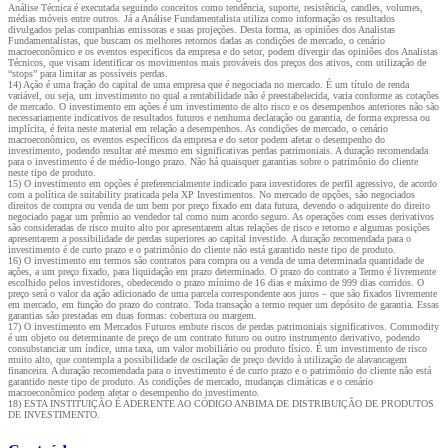
Análise Técnica é executada seguindo conceitos como tendência, suporte, resistência, candles, volumes,
médias móveis entre outros. Já a Análise Fundamentalista utiliza como informação os resultados
divulgados pelas companhias emissoras e suas projeções. Desta forma, as opiniões dos Analistas
Fundamentalistas, que buscam os melhores retornos dadas as condições de mercado, o cenário
macroeconômico e os eventos específicos da empresa e do setor, podem divergir das opiniões dos Analistas
Técnicos, que visam identificar os movimentos mais prováveis dos preços dos ativos, com utilização de
“stops” para limitar as possíveis perdas.
14) Ação é uma fração do capital de uma empresa que é negociada no mercado. É um título de renda
variável, ou seja, um investimento no qual a rentabilidade não é preestabelecida, varia conforme as cotações
de mercado. O investimento em ações é um investimento de alto risco e os desempenhos anteriores não são
necessariamente indicativos de resultados futuros e nenhuma declaração ou garantia, de forma expressa ou
implícita, é feita neste material em relação a desempenhos. As condições de mercado, o cenário
macroeconômico, os eventos específicos da empresa e do setor podem afetar o desempenho do
investimento, podendo resultar até mesmo em significativas perdas patrimoniais. A duração recomendada
para o investimento é de médio-longo prazo. Não há quaisquer garantias sobre o patrimônio do cliente
neste tipo de produto.
15) O investimento em opções é preferencialmente indicado para investidores de perfil agressivo, de acordo
com a política de suitability praticada pela XP Investimentos. No mercado de opções, são negociados
direitos de compra ou venda de um bem por preço fixado em data futura, devendo o adquirente do direito
negociado pagar um prêmio ao vendedor tal como num acordo seguro. As operações com esses derivativos
são consideradas de risco muito alto por apresentarem altas relações de risco e retorno e algumas posições
apresentarem a possibilidade de perdas superiores ao capital investido. A duração recomendada para o
investimento é de curto prazo e o patrimônio do cliente não está garantido neste tipo de produto.
16) O investimento em termos são contratos para compra ou a venda de uma determinada quantidade de
ações, a um preço fixado, para liquidação em prazo determinado. O prazo do contrato a Termo é livremente
escolhido pelos investidores, obedecendo o prazo mínimo de 16 dias e máximo de 999 dias corridos. O
preço será o valor da ação adicionado de uma parcela correspondente aos juros – que são fixados livremente
em mercado, em função do prazo do contrato. Toda transação a termo requer um depósito de garantia. Essas
garantias são prestadas em duas formas: cobertura ou margem.
17) O investimento em Mercados Futuros embute riscos de perdas patrimoniais significativos. Commodity
é um objeto ou determinante de preço de um contrato futuro ou outro instrumento derivativo, podendo
consubstanciar um índice, uma taxa, um valor mobiliário ou produto físico. É um investimento de risco
muito alto, que contempla a possibilidade de oscilação de preço devido à utilização de alavancagem
financeira. A duração recomendada para o investimento é de curto prazo e o patrimônio do cliente não está
garantido neste tipo de produto. As condições de mercado, mudanças climáticas e o cenário
macroeconômico podem afetar o desempenho do investimento.
18) ESTA INSTITUIÇÃO É ADERENTE AO CÓDIGO ANBIMA DE DISTRIBUIÇÃO DE PRODUTOS
DE INVESTIMENTO.