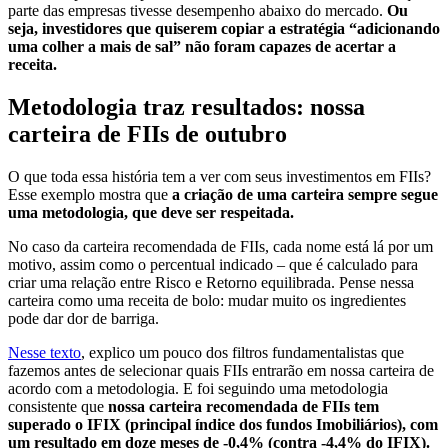
parte das empresas tivesse desempenho abaixo do mercado.
Ou
seja, investidores que quiserem copiar a estratégia “adicionando
uma colher a mais de sal” não foram capazes de acertar a
receita.
Metodologia traz resultados: nossa
carteira de FIIs de outubro
O que toda essa história tem a ver com seus investimentos em FIIs?
Esse exemplo mostra que
a criação de uma carteira
sempre segue
uma metodologia, que deve ser respeitada.
No caso da carteira recomendada de FIIs, cada nome está lá por um
motivo, assim como o percentual indicado – que é calculado para
criar uma relação entre Risco e Retorno equilibrada. Pense nessa
carteira como uma receita de bolo: mudar muito os ingredientes
pode dar dor de barriga.
Nesse texto
, explico um pouco dos filtros fundamentalistas que
fazemos antes de selecionar quais FIIs entrarão em nossa carteira de
acordo com a metodologia. E foi seguindo uma metodologia
consistente que
nossa carteira recomendada de FIIs tem
superado o IFIX (principal índice dos fundos Imobiliários), com
um resultado em doze meses de -0,4% (contra -4,4% do IFIX).