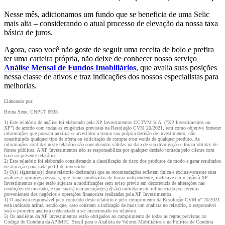
Nesse mês, adicionamos um fundo que se beneficia de uma Selic
mais alta – considerando o atual processo de elevação da nossa taxa
básica de juros.
Agora, caso você não goste de seguir uma receita de bolo e prefira
ter uma carteira própria, não deixe de conhecer nosso serviço
Análise Mensal de Fundos Imobiliários
, que avalia suas posições
nessa classe de ativos e traz indicações dos nossos especialistas para
melhorias.
Elaborado por:
Bruna Sene, CNPI-T 6928
1) Este relatório de análise foi elaborado pela XP Investimentos CCTVM S.A. (“XP Investimentos ou
XP”) de acordo com todas as exigências previstas na Resolução CVM 20/2021, tem como objetivo fornecer
informações que possam auxiliar o investidor a tomar sua própria decisão de investimento, não
constituindo qualquer tipo de oferta ou solicitação de compra e/ou venda de qualquer produto. As
informações contidas neste relatório são consideradas válidas na data de sua divulgação e foram obtidas de
fontes públicas. A XP Investimentos não se responsabiliza por qualquer decisão tomada pelo cliente com
base no presente relatório.
2) Este relatório foi elaborado considerando a classificação de risco dos produtos de modo a gerar resultados
de alocação para cada perfil de investidor.
3) O(s) signatário(s) deste relatório declara(m) que as recomendações refletem única e exclusivamente suas
análises e opiniões pessoais, que foram produzidas de forma independente, inclusive em relação à XP
Investimentos e que estão sujeitas a modificações sem aviso prévio em decorrência de alterações nas
condições de mercado, e que sua(s) remuneração(es) é(são) indiretamente influenciada por receitas
provenientes dos negócios e operações financeiras realizadas pela XP Investimentos.
4) O analista responsável pelo conteúdo deste relatório e pelo cumprimento da Resolução CVM nº 20/2021
está indicado acima, sendo que, caso constem a indicação de mais um analista no relatório, o responsável
será o primeiro analista credenciado a ser mencionado no relatório.
5) Os analistas da XP Investimentos estão obrigados ao cumprimento de todas as regras previstas no
Código de Conduta da APIMEC Brasil para o Analista de Valores Mobiliários e na Política de Conduta