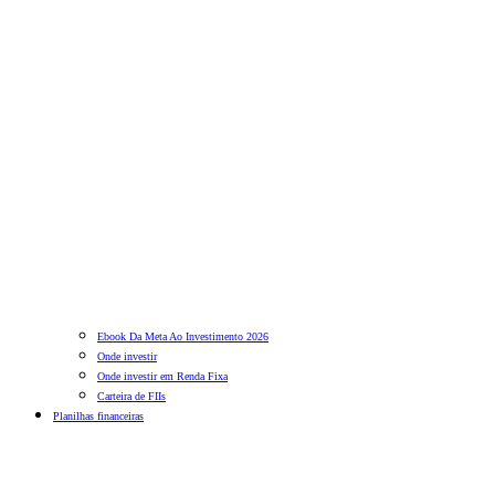
Ebook Da Meta Ao Investimento 2026
Onde investir
Onde investir em Renda Fixa
Carteira de FIIs
Planilhas financeiras