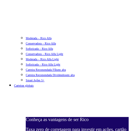
Moderada – Rico Alfa
Conservadora – Rico Alfa
Sofisticada – Rico Alfa
Conservadora – Rico Alfa Light
Moderada – Rico Alfa Light
Sofisticada – Rico Alfa Light
Carteira Recomendada FIIs
em alta
Carteira Recomendada Dividendos
em alta
Smart Ações 5+
Carteiras globais
Conheça as vantagens de ser Rico
Taxa zero de corretagem para investir em ações, cartão