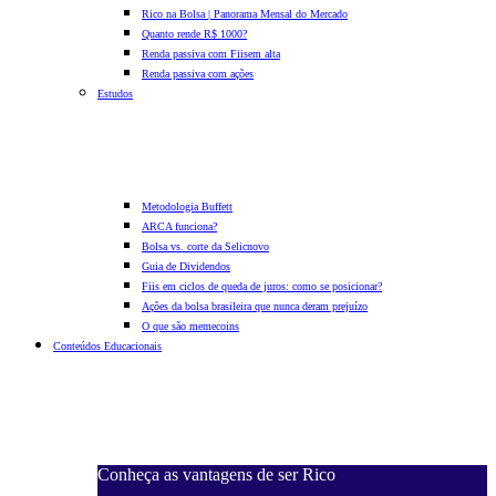
Rico na Bolsa | Panorama Mensal do Mercado
Quanto rende R$ 1000?
Renda passiva com Fiis
em alta
Renda passiva com ações
Estudos
Metodologia Buffett
ARCA funciona?
Bolsa vs. corte da Selic
novo
Guia de Dividendos
Fiis em ciclos de queda de juros: como se posicionar?
Ações da bolsa brasileira que nunca deram prejuízo
O que são memecoins
Conteúdos Educacionais
Conheça as vantagens de ser Rico