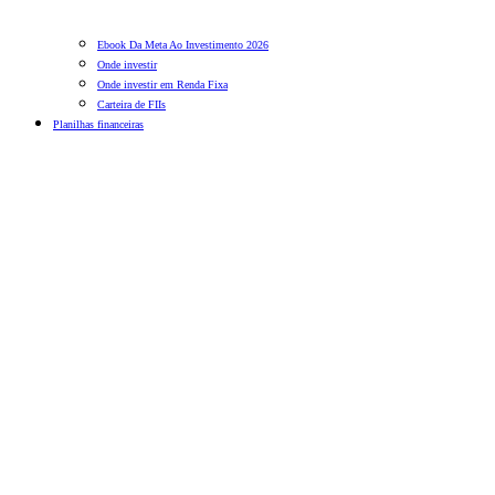
Ebook Da Meta Ao Investimento 2026
Onde investir
Onde investir em Renda Fixa
Carteira de FIIs
Planilhas financeiras