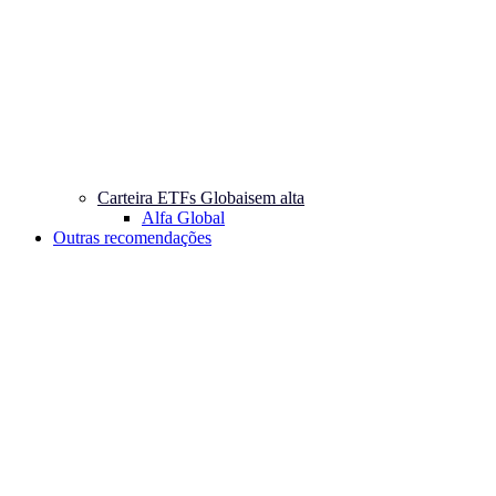
Carteira ETFs Globais
em alta
Alfa Global
Outras recomendações