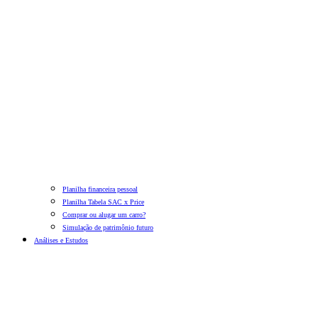
Planilha financeira pessoal
Planilha Tabela SAC x Price
Comprar ou alugar um carro?
Simulação de patrimônio futuro
Análises e Estudos