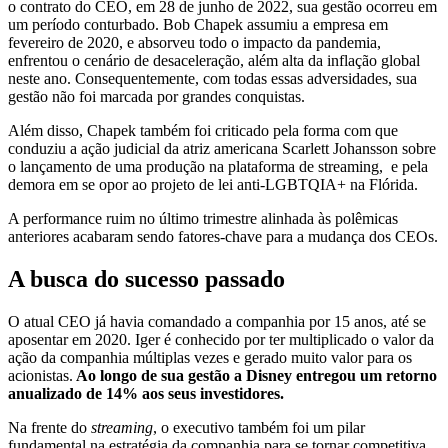
o contrato do CEO, em 28 de junho de 2022, sua gestão ocorreu em
um período conturbado. Bob Chapek assumiu a empresa em
fevereiro de 2020, e absorveu todo o impacto da pandemia,
enfrentou o cenário de desaceleração, além alta da inflação global
neste ano. Consequentemente, com todas essas adversidades, sua
gestão não foi marcada por grandes conquistas.
Além disso, Chapek também foi criticado pela forma com que
conduziu a ação judicial da atriz americana Scarlett Johansson sobre
o lançamento de uma produção na plataforma de streaming, e pela
demora em se opor ao projeto de lei anti-LGBTQIA+ na Flórida.
A performance ruim no último trimestre alinhada às polêmicas
anteriores acabaram sendo fatores-chave para a mudança dos CEOs.
A busca do sucesso passado
O atual CEO já havia comandado a companhia por 15 anos, até se
aposentar em 2020. Iger é conhecido por ter multiplicado o valor da
ação da companhia múltiplas vezes e gerado muito valor para os
acionistas.
Ao longo de sua gestão a Disney entregou um retorno
anualizado de 14% aos seus investidores.
Na frente do
streaming
, o executivo também foi um pilar
fundamental na estratégia da companhia para se tornar competitiva