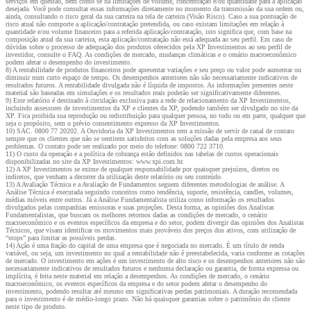
serviços em questão, bem como se há limitações de volume, concentração e/ou quantidade para a aplicação
desejada. Você pode consultar essas informações diretamente no momento da transmissão da sua ordem ou,
ainda, consultando o risco geral da sua carteira na tela de carteira (Visão Risco). Caso a sua pontuação de
risco atual não comporte a aplicação/contratação pretendida, ou caso existam limitações em relação à
quantidade e/ou volume financeiro para a referida aplicação/contratação, isto significa que, com base na
composição atual da sua carteira, esta aplicação/contratação não está adequada ao seu perfil. Em caso de
dúvidas sobre o processo de adequação dos produtos oferecidos pela XP Investimentos ao seu perfil de
investidor, consulte o FAQ. As condições de mercado, mudanças climáticas e o cenário macroeconômico
podem afetar o desempenho do investimento.
8) A rentabilidade de produtos financeiros pode apresentar variações e seu preço ou valor pode aumentar ou
diminuir num curto espaço de tempo. Os desempenhos anteriores não são necessariamente indicativos de
resultados futuros. A rentabilidade divulgada não é líquida de impostos. As informações presentes neste
material são baseadas em simulações e os resultados reais poderão ser significativamente diferentes.
9) Este relatório é destinado à circulação exclusiva para a rede de relacionamento da XP Investimentos,
incluindo assessores de investimentos da XP e clientes da XP, podendo também ser divulgado no site da
XP. Fica proibida sua reprodução ou redistribuição para qualquer pessoa, no todo ou em parte, qualquer que
seja o propósito, sem o prévio consentimento expresso da XP Investimentos.
10) SAC. 0800 77 20202. A Ouvidoria da XP Investimentos tem a missão de servir de canal de contato
sempre que os clientes que não se sentirem satisfeitos com as soluções dadas pela empresa aos seus
problemas. O contato pode ser realizado por meio do telefone: 0800 722 3710.
11) O custo da operação e a política de cobrança estão definidos nas tabelas de custos operacionais
disponibilizadas no site da XP Investimentos: www.xpi.com.br.
12) A XP Investimentos se exime de qualquer responsabilidade por quaisquer prejuízos, diretos ou
indiretos, que venham a decorrer da utilização deste relatório ou seu conteúdo.
13) A Avaliação Técnica e a Avaliação de Fundamentos seguem diferentes metodologias de análise. A
Análise Técnica é executada seguindo conceitos como tendência, suporte, resistência, candles, volumes,
médias móveis entre outros. Já a Análise Fundamentalista utiliza como informação os resultados
divulgados pelas companhias emissoras e suas projeções. Desta forma, as opiniões dos Analistas
Fundamentalistas, que buscam os melhores retornos dadas as condições de mercado, o cenário
macroeconômico e os eventos específicos da empresa e do setor, podem divergir das opiniões dos Analistas
Técnicos, que visam identificar os movimentos mais prováveis dos preços dos ativos, com utilização de
“stops” para limitar as possíveis perdas.
14) Ação é uma fração do capital de uma empresa que é negociada no mercado. É um título de renda
variável, ou seja, um investimento no qual a rentabilidade não é preestabelecida, varia conforme as cotações
de mercado. O investimento em ações é um investimento de alto risco e os desempenhos anteriores não são
necessariamente indicativos de resultados futuros e nenhuma declaração ou garantia, de forma expressa ou
implícita, é feita neste material em relação a desempenhos. As condições de mercado, o cenário
macroeconômico, os eventos específicos da empresa e do setor podem afetar o desempenho do
investimento, podendo resultar até mesmo em significativas perdas patrimoniais. A duração recomendada
para o investimento é de médio-longo prazo. Não há quaisquer garantias sobre o patrimônio do cliente
neste tipo de produto.