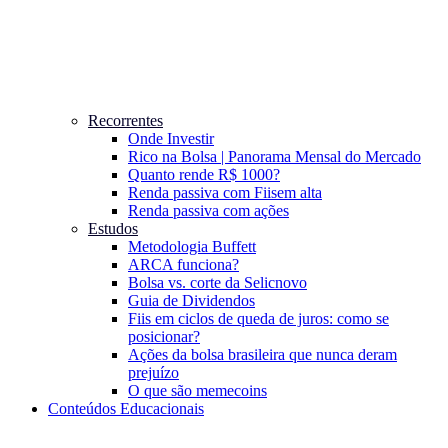
Recorrentes
Onde Investir
Rico na Bolsa | Panorama Mensal do Mercado
Quanto rende R$ 1000?
Renda passiva com Fiis
em alta
Renda passiva com ações
Estudos
Metodologia Buffett
ARCA funciona?
Bolsa vs. corte da Selic
novo
Guia de Dividendos
Fiis em ciclos de queda de juros: como se
posicionar?
Ações da bolsa brasileira que nunca deram
prejuízo
O que são memecoins
Conteúdos Educacionais