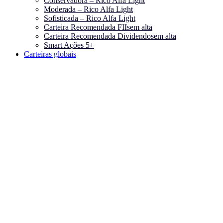
Conservadora – Rico Alfa Light
Moderada – Rico Alfa Light
Sofisticada – Rico Alfa Light
Carteira Recomendada FIIs
em alta
Carteira Recomendada Dividendos
em alta
Smart Ações 5+
Carteiras globais