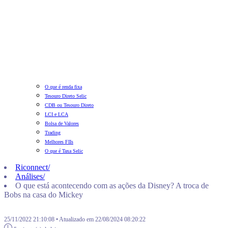
O que é renda fixa
Tesouro Direto Selic
CDB ou Tesouro Direto
LCI e LCA
Bolsa de Valores
Trading
Melhores FIIs
O que é Taxa Selic
Riconnect
/
Análises
/
O que está acontecendo com as ações da Disney? A troca de
Bobs na casa do Mickey
25/11/2022 21:10:08 • Atualizado em 22/08/2024 08:20:22