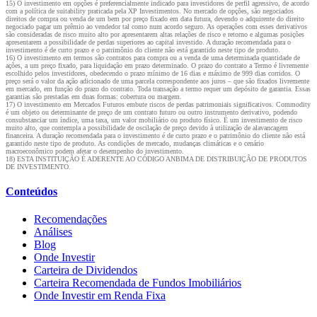
15) O investimento em opções é preferencialmente indicado para investidores de perfil agressivo, de acordo
com a política de suitability praticada pela XP Investimentos. No mercado de opções, são negociados
direitos de compra ou venda de um bem por preço fixado em data futura, devendo o adquirente do direito
negociado pagar um prêmio ao vendedor tal como num acordo seguro. As operações com esses derivativos
são consideradas de risco muito alto por apresentarem altas relações de risco e retorno e algumas posições
apresentarem a possibilidade de perdas superiores ao capital investido. A duração recomendada para o
investimento é de curto prazo e o patrimônio do cliente não está garantido neste tipo de produto.
16) O investimento em termos são contratos para compra ou a venda de uma determinada quantidade de
ações, a um preço fixado, para liquidação em prazo determinado. O prazo do contrato a Termo é livremente
escolhido pelos investidores, obedecendo o prazo mínimo de 16 dias e máximo de 999 dias corridos. O
preço será o valor da ação adicionado de uma parcela correspondente aos juros – que são fixados livremente
em mercado, em função do prazo do contrato. Toda transação a termo requer um depósito de garantia. Essas
garantias são prestadas em duas formas: cobertura ou margem.
17) O investimento em Mercados Futuros embute riscos de perdas patrimoniais significativos. Commodity
é um objeto ou determinante de preço de um contrato futuro ou outro instrumento derivativo, podendo
consubstanciar um índice, uma taxa, um valor mobiliário ou produto físico. É um investimento de risco
muito alto, que contempla a possibilidade de oscilação de preço devido à utilização de alavancagem
financeira. A duração recomendada para o investimento é de curto prazo e o patrimônio do cliente não está
garantido neste tipo de produto. As condições de mercado, mudanças climáticas e o cenário
macroeconômico podem afetar o desempenho do investimento.
18) ESTA INSTITUIÇÃO É ADERENTE AO CÓDIGO ANBIMA DE DISTRIBUIÇÃO DE PRODUTOS
DE INVESTIMENTO.
Conteúdos
Recomendações
Análises
Blog
Onde Investir
Carteira de Dividendos
Carteira Recomendada de Fundos Imobiliários
Onde Investir em Renda Fixa