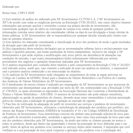
Elaborado por:
Bruna Sene, CNPI-T 6928
1) Este relatório de análise foi elaborado pela XP Investimentos CCTVM S.A. (“XP Investimentos ou
XP”) de acordo com todas as exigências previstas na Resolução CVM 20/2021, tem como objetivo fornecer
informações que possam auxiliar o investidor a tomar sua própria decisão de investimento, não
constituindo qualquer tipo de oferta ou solicitação de compra e/ou venda de qualquer produto. As
informações contidas neste relatório são consideradas válidas na data de sua divulgação e foram obtidas de
fontes públicas. A XP Investimentos não se responsabiliza por qualquer decisão tomada pelo cliente com
base no presente relatório.
2) Este relatório foi elaborado considerando a classificação de risco dos produtos de modo a gerar resultados
de alocação para cada perfil de investidor.
3) O(s) signatário(s) deste relatório declara(m) que as recomendações refletem única e exclusivamente suas
análises e opiniões pessoais, que foram produzidas de forma independente, inclusive em relação à XP
Investimentos e que estão sujeitas a modificações sem aviso prévio em decorrência de alterações nas
condições de mercado, e que sua(s) remuneração(es) é(são) indiretamente influenciada por receitas
provenientes dos negócios e operações financeiras realizadas pela XP Investimentos.
4) O analista responsável pelo conteúdo deste relatório e pelo cumprimento da Resolução CVM nº 20/2021
está indicado acima, sendo que, caso constem a indicação de mais um analista no relatório, o responsável
será o primeiro analista credenciado a ser mencionado no relatório.
5) Os analistas da XP Investimentos estão obrigados ao cumprimento de todas as regras previstas no
Código de Conduta da APIMEC Brasil para o Analista de Valores Mobiliários e na Política de Conduta
dos Analistas de Valores Mobiliários da XP Investimentos.
6) O atendimento de nossos clientes é realizado por empregados da XP Investimentos ou por assessores de
investimento que desempenham suas atividades por meio da XP, em conformidade com a Resolução CVM
nº 178/2023, os quais encontram-se registrados na Associação Nacional das Corretoras e Distribuidoras de
Títulos e Valores Mobiliários – ANCORD. O assessor de investimento não pode realizar consultoria,
administração ou gestão de patrimônio de clientes, devendo atuar como intermediário e solicitar autorização
prévia do cliente para a realização de qualquer operação no mercado de capitais.
7) Para fins de verificação da adequação do perfil do investidor aos serviços e produtos de investimento
oferecidos pela XP Investimentos, utilizamos a metodologia de adequação dos produtos por portfólio, nos
termos das Regras e Procedimentos ANBIMA de Suitability nº 01 e do Código ANBIMA de Distribuição
de Produtos de Investimento. Essa metodologia consiste em atribuir uma pontuação máxima de risco para
cada perfil de investidor (conservador, moderado e agressivo), bem como uma pontuação de risco para cada
um dos produtos oferecidos pela XP Investimentos, de modo que todos os clientes possam ter acesso a
todos os produtos, desde que dentro das quantidades e limites da pontuação de risco definidas para o seu
perfil. Antes de aplicar nos produtos e/ou contratar os serviços objeto deste material, é importante que você
verifique se a sua pontuação de risco atual comporta a aplicação nos produtos e/ou a contratação dos