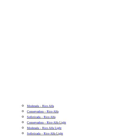
Moderada – Rico Alfa
Conservadora – Rico Alfa
Sofisticada – Rico Alfa
Conservadora – Rico Alfa Light
Moderada – Rico Alfa Light
Sofisticada – Rico Alfa Light