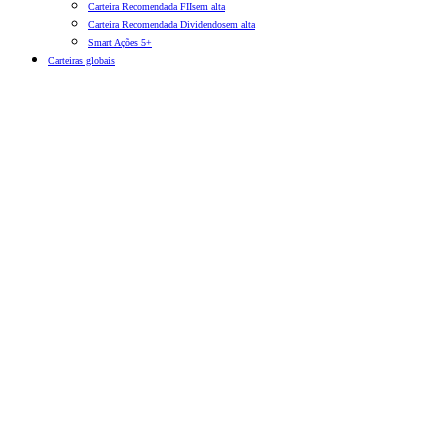
Carteira Recomendada FIIs
em alta
Carteira Recomendada Dividendos
em alta
Smart Ações 5+
Carteiras globais