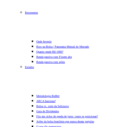
Recorrentes
Onde Investir
Rico na Bolsa | Panorama Mensal do Mercado
Quanto rende R$ 1000?
Renda passiva com Fiis
em alta
Renda passiva com ações
Estudos
Metodologia Buffett
ARCA funciona?
Bolsa vs. corte da Selic
novo
Guia de Dividendos
Fiis em ciclos de queda de juros: como se posicionar?
Ações da bolsa brasileira que nunca deram prejuízo
O que são memecoins