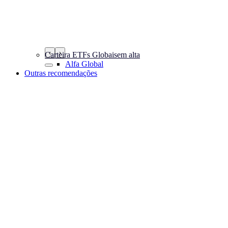
‹
›
Carteira ETFs Globais
em alta
Alfa Global
Outras recomendações