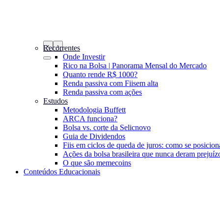
‹
›
Recorrentes
Onde Investir
Rico na Bolsa | Panorama Mensal do Mercado
Quanto rende R$ 1000?
Renda passiva com Fiis
em alta
Renda passiva com ações
Estudos
Metodologia Buffett
ARCA funciona?
Bolsa vs. corte da Selic
novo
Guia de Dividendos
Fiis em ciclos de queda de juros: como se posicion
Ações da bolsa brasileira que nunca deram prejuíz
O que são memecoins
Conteúdos Educacionais