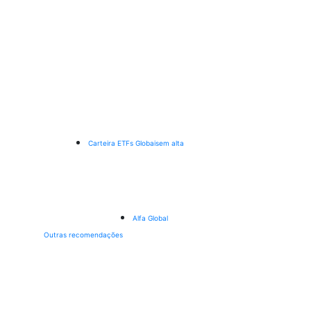
Carteira ETFs Globais
em alta
Alfa Global
Outras recomendações