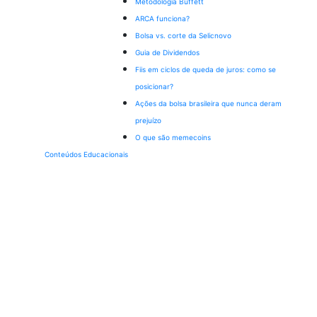
Metodologia Buffett
ARCA funciona?
Bolsa vs. corte da Selic
novo
Guia de Dividendos
Fiis em ciclos de queda de juros: como se
posicionar?
Ações da bolsa brasileira que nunca deram
prejuízo
O que são memecoins
Conteúdos Educacionais