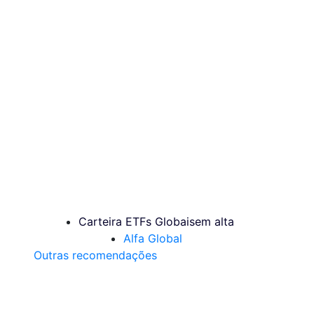
Carteira ETFs Globais
em alta
Alfa Global
Outras recomendações