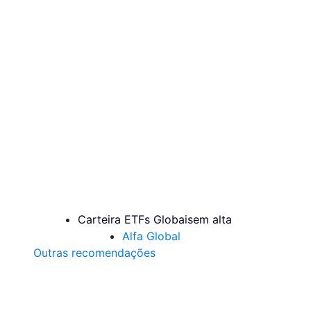
Carteira ETFs Globais
em alta
Alfa Global
Outras recomendações