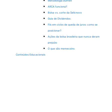
Metodologia Buffett
ARCA funciona?
Bolsa vs. corte da Selic
novo
Guia de Dividendos
Fiis em ciclos de queda de juros: como se
posicionar?
Ações da bolsa brasileira que nunca deram
prejuízo
O que são memecoins
Conteúdos Educacionais