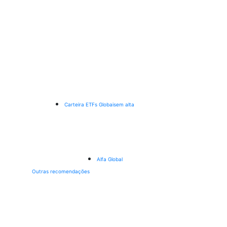
Carteira ETFs Globais
em alta
Alfa Global
Outras recomendações