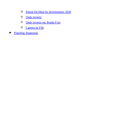
Ebook Da Meta Ao Investimento 2026
Onde investir
Onde investir em Renda Fixa
Carteira de FIIs
Planilhas financeiras