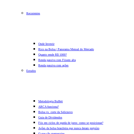
Recorrentes
Onde Investir
Rico na Bolsa | Panorama Mensal do Mercado
Quanto rende R$ 1000?
Renda passiva com Fiis
em alta
Renda passiva com ações
Estudos
Metodologia Buffett
ARCA funciona?
Bolsa vs. corte da Selic
novo
Guia de Dividendos
Fiis em ciclos de queda de juros: como se posicionar?
Ações da bolsa brasileira que nunca deram prejuízo
O que são memecoins