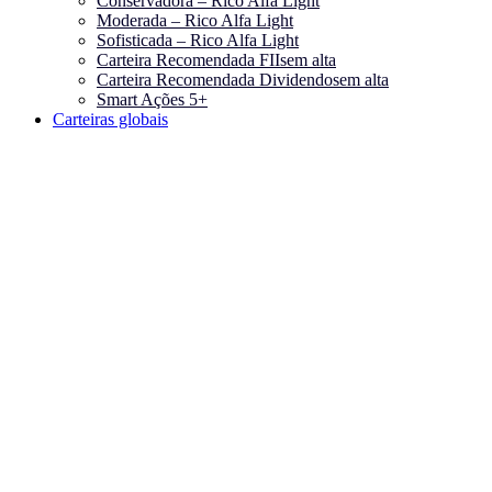
Conservadora – Rico Alfa Light
Moderada – Rico Alfa Light
Sofisticada – Rico Alfa Light
Carteira Recomendada FIIs
em alta
Carteira Recomendada Dividendos
em alta
Smart Ações 5+
Carteiras globais