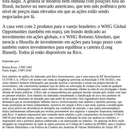
fora daqui. A gestora se mostrou bem otimista com posições fora do
Brasil, inclusive no mercado americano, que tem sido polêmico pelo
nível de preços mais elevados em que as ações estão sendo
negociadas por lá.
A casa vem com 2 produtos para o varejo brasileiro: o WHG Global
Opportunities (também em reais), um frundo dedicado ao
investimento em ações globais, e o WHG Retorno Absoluto, que
mescla a filosofia de investimento em ações para longo prazo com
também outros investimentos para equilibrar a carteira (Long
Biased). Todos já estão disponíveis na Rico.
Elaborado por:
Betina Roxo, CNPI 1493
Paula Zogbi, CNPI 2545
Este relatório de análise foi elaborado pela Rico Investimentos, que é uma marca da XP Investimentos
CCTVM S.A. (“Rico”) de acordo com todas as exigências previstas na Resolução CVM 20/2021, tem
como objetivo fornecer informações que possam auxiliar o investidor a tomar sua própria decisão de
investimento, não constituindo qualquer tipo de oferta ou solicitação de compra e/ou venda de qualquer
produto. As informações contidas neste relatório são consideradas válidas na data de sua divulgação e foram
obtidas de fontes públicas. A Rico não se responsabiliza por qualquer decisão tomada pelo cliente com base
no presente relatório. Este relatório foi elaborado considerando a classificação de risco dos produtos de
modo a gerar resultados de alocação para cada perfil de investidor. O(s) signatário(s) deste relatório
declara(m) que as recomendações refletem única e exclusivamente suas análises e opiniões pessoais, que
foram produzidas de forma independente, inclusive em relação à Rico e que estão sujeitas a modificações
sem aviso prévio em decorrência de alterações nas condições de mercado, e que sua(s) remuneração(es)
é(são) indiretamente influenciada por receitas provenientes dos negócios e operações financeiras realizadas
pela Rico. O analista responsável pelo conteúdo deste relatório e pelo cumprimento da Instrução CVM nº
598/18 está indicado acima, sendo que, caso constem a indicação de mais um analista no relatório, o
responsável será o primeiro analista credenciado a ser mencionado no relatório. Os analistas da Rico estão
obrigados ao cumprimento de todas as regras previstas no Código de Conduta da APIMEC para o Analista
de Valores Mobiliários e na Política de Conduta dos Analistas de Valores Mobiliários do Grupo XP. O