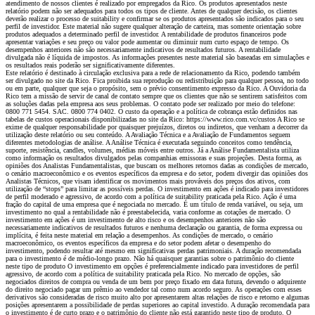
atendimento de nossos clientes é realizado por empregados da Rico. Os produtos apresentados neste
relatório podem não ser adequados para todos os tipos de cliente. Antes de qualquer decisão, os clientes
deverão realizar o processo de suitability e confirmar se os produtos apresentados são indicados para o seu
perfil de investidor. Este material não sugere qualquer alteração de carteira, mas somente orientação sobre
produtos adequados a determinado perfil de investidor. A rentabilidade de produtos financeiros pode
apresentar variações e seu preço ou valor pode aumentar ou diminuir num curto espaço de tempo. Os
desempenhos anteriores não são necessariamente indicativos de resultados futuros. A rentabilidade
divulgada não é líquida de impostos. As informações presentes neste material são baseadas em simulações e
os resultados reais poderão ser significativamente diferentes.
Este relatório é destinado à circulação exclusiva para a rede de relacionamento da Rico, podendo também
ser divulgado no site da Rico. Fica proibida sua reprodução ou redistribuição para qualquer pessoa, no todo
ou em parte, qualquer que seja o propósito, sem o prévio consentimento expresso da Rico. A Ouvidoria da
Rico tem a missão de servir de canal de contato sempre que os clientes que não se sentirem satisfeitos com
as soluções dadas pela empresa aos seus problemas. O contato pode ser realizado por meio do telefone:
0800 771 5454. SAC. 0800 774 0402. O custo da operação e a política de cobrança estão definidos nas
tabelas de custos operacionais disponibilizadas no site da Rico: https://www.rico.com.vc/custos A Rico se
exime de qualquer responsabilidade por quaisquer prejuízos, diretos ou indiretos, que venham a decorrer da
utilização deste relatório ou seu conteúdo. A Avaliação Técnica e a Avaliação de Fundamentos seguem
diferentes metodologias de análise. A Análise Técnica é executada seguindo conceitos como tendência,
suporte, resistência, candles, volumes, médias móveis entre outros. Já a Análise Fundamentalista utiliza
como informação os resultados divulgados pelas companhias emissoras e suas projeções. Desta forma, as
opiniões dos Analistas Fundamentalistas, que buscam os melhores retornos dadas as condições de mercado,
o cenário macroeconômico e os eventos específicos da empresa e do setor, podem divergir das opiniões dos
Analistas Técnicos, que visam identificar os movimentos mais prováveis dos preços dos ativos, com
utilização de “stops” para limitar as possíveis perdas. O investimento em ações é indicado para investidores
de perfil moderado e agressivo, de acordo com a política de suitability praticada pela Rico. Ação é uma
fração do capital de uma empresa que é negociada no mercado. É um título de renda variável, ou seja, um
investimento no qual a rentabilidade não é preestabelecida, varia conforme as cotações de mercado. O
investimento em ações é um investimento de alto risco e os desempenhos anteriores não são
necessariamente indicativos de resultados futuros e nenhuma declaração ou garantia, de forma expressa ou
implícita, é feita neste material em relação a desempenhos. As condições de mercado, o cenário
macroeconômico, os eventos específicos da empresa e do setor podem afetar o desempenho do
investimento, podendo resultar até mesmo em significativas perdas patrimoniais. A duração recomendada
para o investimento é de médio-longo prazo. Não há quaisquer garantias sobre o patrimônio do cliente
neste tipo de produto O investimento em opções é preferencialmente indicado para investidores de perfil
agressivo, de acordo com a política de suitability praticada pela Rico. No mercado de opções, são
negociados direitos de compra ou venda de um bem por preço fixado em data futura, devendo o adquirente
do direito negociado pagar um prêmio ao vendedor tal como num acordo seguro. As operações com esses
derivativos são consideradas de risco muito alto por apresentarem altas relações de risco e retorno e algumas
posições apresentarem a possibilidade de perdas superiores ao capital investido. A duração recomendada para
o investimento é de curto prazo e o patrimônio do cliente não está garantido neste tipo de produto. O