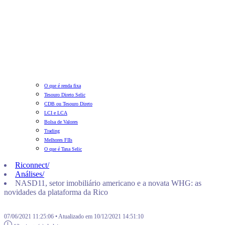
O que é renda fixa
Tesouro Direto Selic
CDB ou Tesouro Direto
LCI e LCA
Bolsa de Valores
Trading
Melhores FIIs
O que é Taxa Selic
Riconnect
/
Análises
/
NASD11, setor imobiliário americano e a novata WHG: as
novidades da plataforma da Rico
07/06/2021 11:25:06 • Atualizado em 10/12/2021 14:51:10