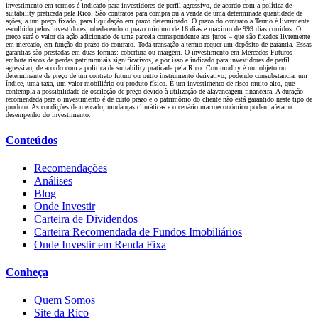
investimento em termos é indicado para investidores de perfil agressivo, de acordo com a política de
suitability praticada pela Rico. São contratos para compra ou a venda de uma determinada quantidade de
ações, a um preço fixado, para liquidação em prazo determinado. O prazo do contrato a Termo é livremente
escolhido pelos investidores, obedecendo o prazo mínimo de 16 dias e máximo de 999 dias corridos. O
preço será o valor da ação adicionado de uma parcela correspondente aos juros – que são fixados livremente
em mercado, em função do prazo do contrato. Toda transação a termo requer um depósito de garantia. Essas
garantias são prestadas em duas formas: cobertura ou margem. O investimento em Mercados Futuros
embute riscos de perdas patrimoniais significativos, e por isso é indicado para investidores de perfil
agressivo, de acordo com a política de suitability praticada pela Rico. Commodity é um objeto ou
determinante de preço de um contrato futuro ou outro instrumento derivativo, podendo consubstanciar um
índice, uma taxa, um valor mobiliário ou produto físico. É um investimento de risco muito alto, que
contempla a possibilidade de oscilação de preço devido à utilização de alavancagem financeira. A duração
recomendada para o investimento é de curto prazo e o patrimônio do cliente não está garantido neste tipo de
produto. As condições de mercado, mudanças climáticas e o cenário macroeconômico podem afetar o
desempenho do investimento.
Conteúdos
Recomendações
Análises
Blog
Onde Investir
Carteira de Dividendos
Carteira Recomendada de Fundos Imobiliários
Onde Investir em Renda Fixa
Conheça
Quem Somos
Site da Rico