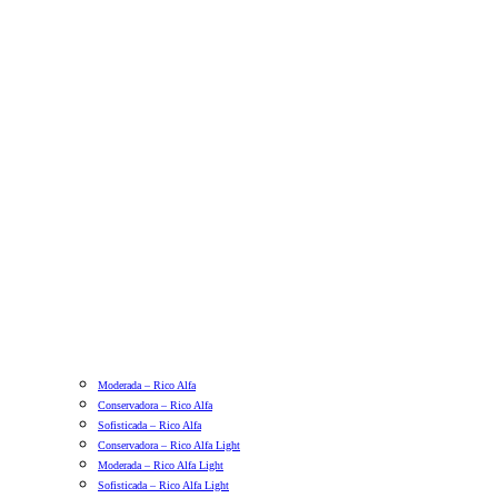
Moderada – Rico Alfa
Conservadora – Rico Alfa
Sofisticada – Rico Alfa
Conservadora – Rico Alfa Light
Moderada – Rico Alfa Light
Sofisticada – Rico Alfa Light