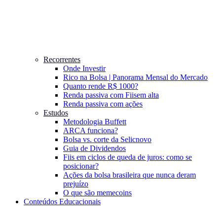
Recorrentes
Onde Investir
Rico na Bolsa | Panorama Mensal do Mercado
Quanto rende R$ 1000?
Renda passiva com Fiis
em alta
Renda passiva com ações
Estudos
Metodologia Buffett
ARCA funciona?
Bolsa vs. corte da Selic
novo
Guia de Dividendos
Fiis em ciclos de queda de juros: como se
posicionar?
Ações da bolsa brasileira que nunca deram
prejuízo
O que são memecoins
Conteúdos Educacionais