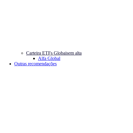
Carteira ETFs Globais
em alta
Alfa Global
Outras recomendações