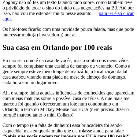
Zogbuy não só fez um texto falando tudo sobre, como também teve
o privilégio de tocar o sino do início das negociações na B3. Até por
isso, não vou me estender muito nesse assunto —
para ler é só clicar
aqui
.
Os holofotes ficarão com uma novidade pouca falada, mas que pode
interessar muito(a) investidor(a) por aí…
Sua casa em Orlando por 100 reais
Eu não sei como é na casa de vocês, mas o sonho dos meus véios
sempre foi conquistar uma casinha de campo ou veraneio. Como a
gente sempre esteve meio longe de realizá-lo, a localização da tal
casa acabou virando uma piada na mesa de almoço do domingo,
cada hora em um lugar novo.
Ah, e sempre tinha aquelas influências de conhecidos que apareciam
com ideias malucas sobre a possível casa de férias. A que mais me
marcou foi quando ofereceram um lote num condomínio em
Orlando, a terra do Mickey Mouse nos EUA (nem preciso dizer o
porquê marcou tanto o mini Collazo).
Com o tempo (e a falta de dinheiro) essa brincadeira foi sendo
esquecida, mas eu queria muito que ela rolasse ainda para falar:
“Sabia que vocês podem ter imóveis nos EUA com 100 reais?”.