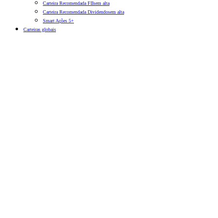
Carteira Recomendada FIIs
em alta
Carteira Recomendada Dividendos
em alta
Smart Ações 5+
Carteiras globais