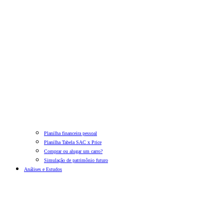
Planilha financeira pessoal
Planilha Tabela SAC x Price
Comprar ou alugar um carro?
Simulação de patrimônio futuro
Análises e Estudos