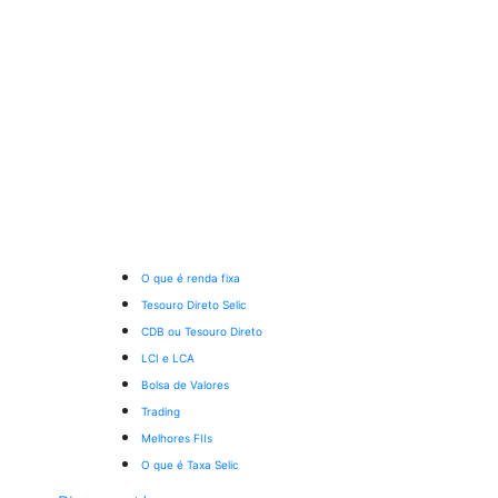
O que é renda fixa
Tesouro Direto Selic
CDB ou Tesouro Direto
LCI e LCA
Bolsa de Valores
Trading
Melhores FIIs
O que é Taxa Selic