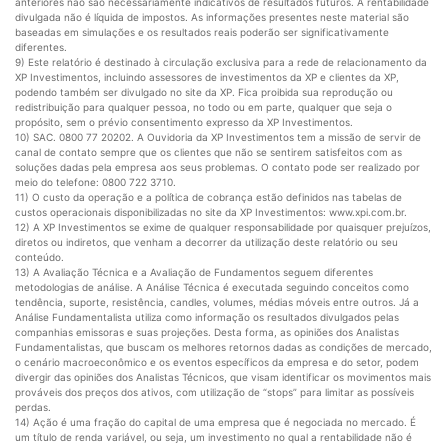
anteriores não são necessariamente indicativos de resultados futuros. A rentabilidade
divulgada não é líquida de impostos. As informações presentes neste material são
baseadas em simulações e os resultados reais poderão ser significativamente
diferentes.
9) Este relatório é destinado à circulação exclusiva para a rede de relacionamento da
XP Investimentos, incluindo assessores de investimentos da XP e clientes da XP,
podendo também ser divulgado no site da XP. Fica proibida sua reprodução ou
redistribuição para qualquer pessoa, no todo ou em parte, qualquer que seja o
propósito, sem o prévio consentimento expresso da XP Investimentos.
10) SAC. 0800 77 20202. A Ouvidoria da XP Investimentos tem a missão de servir de
canal de contato sempre que os clientes que não se sentirem satisfeitos com as
soluções dadas pela empresa aos seus problemas. O contato pode ser realizado por
meio do telefone: 0800 722 3710.
11) O custo da operação e a política de cobrança estão definidos nas tabelas de
custos operacionais disponibilizadas no site da XP Investimentos: www.xpi.com.br.
12) A XP Investimentos se exime de qualquer responsabilidade por quaisquer prejuízos,
diretos ou indiretos, que venham a decorrer da utilização deste relatório ou seu
conteúdo.
13) A Avaliação Técnica e a Avaliação de Fundamentos seguem diferentes
metodologias de análise. A Análise Técnica é executada seguindo conceitos como
tendência, suporte, resistência, candles, volumes, médias móveis entre outros. Já a
Análise Fundamentalista utiliza como informação os resultados divulgados pelas
companhias emissoras e suas projeções. Desta forma, as opiniões dos Analistas
Fundamentalistas, que buscam os melhores retornos dadas as condições de mercado,
o cenário macroeconômico e os eventos específicos da empresa e do setor, podem
divergir das opiniões dos Analistas Técnicos, que visam identificar os movimentos mais
prováveis dos preços dos ativos, com utilização de “stops” para limitar as possíveis
perdas.
14) Ação é uma fração do capital de uma empresa que é negociada no mercado. É
um título de renda variável, ou seja, um investimento no qual a rentabilidade não é