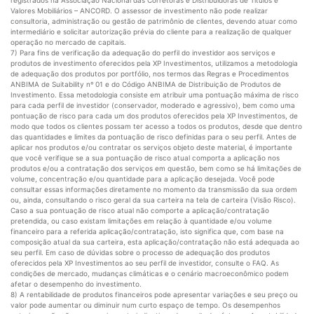
Valores Mobiliários – ANCORD. O assessor de investimento não pode realizar
consultoria, administração ou gestão de patrimônio de clientes, devendo atuar como
intermediário e solicitar autorização prévia do cliente para a realização de qualquer
operação no mercado de capitais.
7) Para fins de verificação da adequação do perfil do investidor aos serviços e
produtos de investimento oferecidos pela XP Investimentos, utilizamos a metodologia
de adequação dos produtos por portfólio, nos termos das Regras e Procedimentos
ANBIMA de Suitability nº 01 e do Código ANBIMA de Distribuição de Produtos de
Investimento. Essa metodologia consiste em atribuir uma pontuação máxima de risco
para cada perfil de investidor (conservador, moderado e agressivo), bem como uma
pontuação de risco para cada um dos produtos oferecidos pela XP Investimentos, de
modo que todos os clientes possam ter acesso a todos os produtos, desde que dentro
das quantidades e limites da pontuação de risco definidas para o seu perfil. Antes de
aplicar nos produtos e/ou contratar os serviços objeto deste material, é importante
que você verifique se a sua pontuação de risco atual comporta a aplicação nos
produtos e/ou a contratação dos serviços em questão, bem como se há limitações de
volume, concentração e/ou quantidade para a aplicação desejada. Você pode
consultar essas informações diretamente no momento da transmissão da sua ordem
ou, ainda, consultando o risco geral da sua carteira na tela de carteira (Visão Risco).
Caso a sua pontuação de risco atual não comporte a aplicação/contratação
pretendida, ou caso existam limitações em relação à quantidade e/ou volume
financeiro para a referida aplicação/contratação, isto significa que, com base na
composição atual da sua carteira, esta aplicação/contratação não está adequada ao
seu perfil. Em caso de dúvidas sobre o processo de adequação dos produtos
oferecidos pela XP Investimentos ao seu perfil de investidor, consulte o FAQ. As
condições de mercado, mudanças climáticas e o cenário macroeconômico podem
afetar o desempenho do investimento.
8) A rentabilidade de produtos financeiros pode apresentar variações e seu preço ou
valor pode aumentar ou diminuir num curto espaço de tempo. Os desempenhos