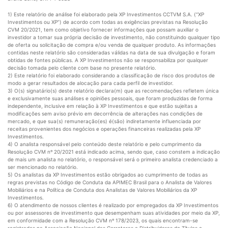
1) Este relatório de análise foi elaborado pela XP Investimentos CCTVM S.A. (“XP
Investimentos ou XP”) de acordo com todas as exigências previstas na Resolução
CVM 20/2021, tem como objetivo fornecer informações que possam auxiliar o
investidor a tomar sua própria decisão de investimento, não constituindo qualquer tipo
de oferta ou solicitação de compra e/ou venda de qualquer produto. As informações
contidas neste relatório são consideradas válidas na data de sua divulgação e foram
obtidas de fontes públicas. A XP Investimentos não se responsabiliza por qualquer
decisão tomada pelo cliente com base no presente relatório.
2) Este relatório foi elaborado considerando a classificação de risco dos produtos de
modo a gerar resultados de alocação para cada perfil de investidor.
3) O(s) signatário(s) deste relatório declara(m) que as recomendações refletem única
e exclusivamente suas análises e opiniões pessoais, que foram produzidas de forma
independente, inclusive em relação à XP Investimentos e que estão sujeitas a
modificações sem aviso prévio em decorrência de alterações nas condições de
mercado, e que sua(s) remuneração(es) é(são) indiretamente influenciada por
receitas provenientes dos negócios e operações financeiras realizadas pela XP
Investimentos.
4) O analista responsável pelo conteúdo deste relatório e pelo cumprimento da
Resolução CVM nº 20/2021 está indicado acima, sendo que, caso constem a indicação
de mais um analista no relatório, o responsável será o primeiro analista credenciado a
ser mencionado no relatório.
5) Os analistas da XP Investimentos estão obrigados ao cumprimento de todas as
regras previstas no Código de Conduta da APIMEC Brasil para o Analista de Valores
Mobiliários e na Política de Conduta dos Analistas de Valores Mobiliários da XP
Investimentos.
6) O atendimento de nossos clientes é realizado por empregados da XP Investimentos
ou por assessores de investimento que desempenham suas atividades por meio da XP,
em conformidade com a Resolução CVM nº 178/2023, os quais encontram-se
registrados na Associação Nacional das Corretoras e Distribuidoras de Títulos e