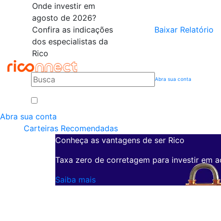
Onde investir em
agosto de 2026?
Confira as indicações
Baixar Relatório
dos especialistas da
Rico
Abra sua conta
Abra sua conta
Carteiras Recomendadas
Conheça as vantagens de ser Rico
Taxa zero de corretagem para investir em a
Saiba mais