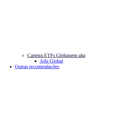
Carteira ETFs Globais
em alta
Alfa Global
Outras recomendações