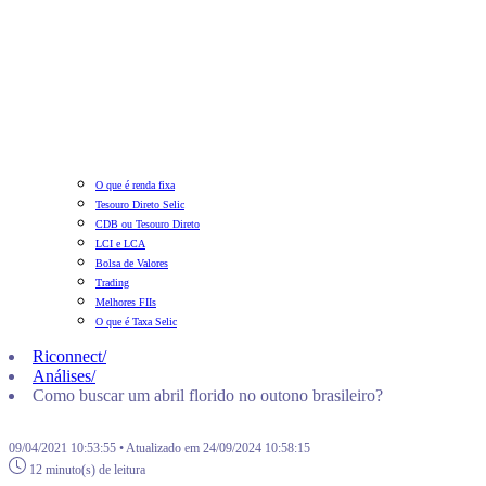
O que é renda fixa
Tesouro Direto Selic
CDB ou Tesouro Direto
LCI e LCA
Bolsa de Valores
Trading
Melhores FIIs
O que é Taxa Selic
Riconnect
/
Análises
/
Como buscar um abril florido no outono brasileiro?
09/04/2021 10:53:55 • Atualizado em 24/09/2024 10:58:15
12 minuto(s) de leitura