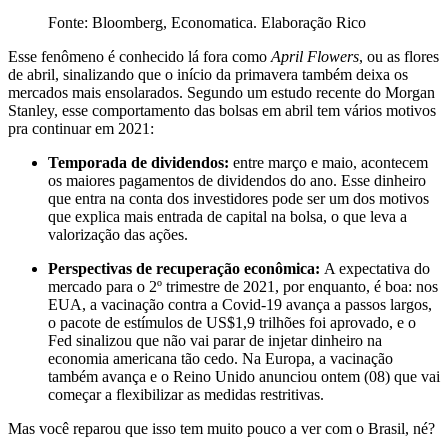
Fonte: Bloomberg, Economatica. Elaboração Rico
Esse fenômeno é conhecido lá fora como
April Flowers
, ou as flores
de abril, sinalizando que o início da primavera também deixa os
mercados mais ensolarados. Segundo um estudo recente do Morgan
Stanley, esse comportamento das bolsas em abril tem vários motivos
pra continuar em 2021:
Temporada de dividendos:
entre março e maio, acontecem
os maiores pagamentos de dividendos do ano. Esse dinheiro
que entra na conta dos investidores pode ser um dos motivos
que explica mais entrada de capital na bolsa, o que leva a
valorização das ações.
Perspectivas de recuperação econômica:
A expectativa do
mercado para o 2º trimestre de 2021, por enquanto, é boa: nos
EUA, a vacinação contra a Covid-19 avança a passos largos,
o pacote de estímulos de US$1,9 trilhões foi aprovado, e o
Fed sinalizou que não vai parar de injetar dinheiro na
economia americana tão cedo. Na Europa, a vacinação
também avança e o Reino Unido anunciou ontem (08) que vai
começar a flexibilizar as medidas restritivas.
Mas você reparou que isso tem muito pouco a ver com o Brasil, né?