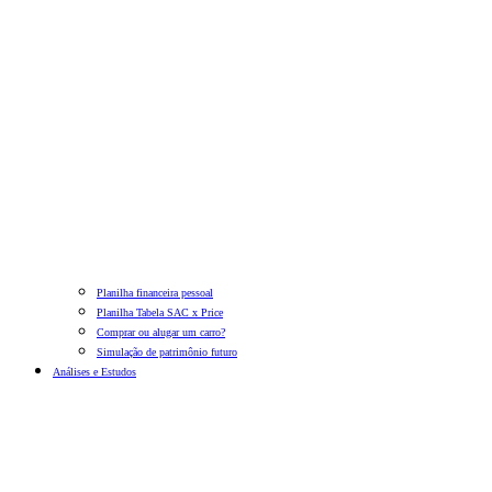
Planilha financeira pessoal
Planilha Tabela SAC x Price
Comprar ou alugar um carro?
Simulação de patrimônio futuro
Análises e Estudos