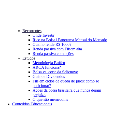
Recorrentes
Onde Investir
Rico na Bolsa | Panorama Mensal do Mercado
Quanto rende R$ 1000?
Renda passiva com Fiis
em alta
Renda passiva com ações
Estudos
Metodologia Buffett
ARCA funciona?
Bolsa vs. corte da Selic
novo
Guia de Dividendos
Fiis em ciclos de queda de juros: como se
posicionar?
Ações da bolsa brasileira que nunca deram
prejuízo
O que são memecoins
Conteúdos Educacionais