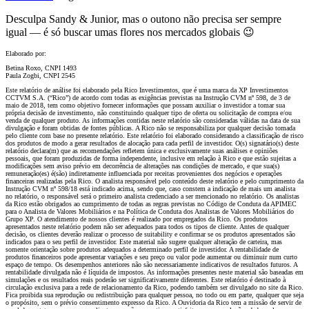
Desculpa Sandy & Junior, mas o outono não precisa ser sempre
igual — é só buscar umas flores nos mercados globais 😉
Elaborado por:
Betina Roxo, CNPI 1493
Paula Zogbi, CNPI 2545
Este relatório de análise foi elaborado pela Rico Investimentos, que é uma marca da XP Investimentos
CCTVM S.A. (“Rico”) de acordo com todas as exigências previstas na Instrução CVM nº 598, de 3 de
maio de 2018, tem como objetivo fornecer informações que possam auxiliar o investidor a tomar sua
própria decisão de investimento, não constituindo qualquer tipo de oferta ou solicitação de compra e/ou
venda de qualquer produto. As informações contidas neste relatório são consideradas válidas na data de sua
divulgação e foram obtidas de fontes públicas. A Rico não se responsabiliza por qualquer decisão tomada
pelo cliente com base no presente relatório. Este relatório foi elaborado considerando a classificação de risco
dos produtos de modo a gerar resultados de alocação para cada perfil de investidor. O(s) signatário(s) deste
relatório declara(m) que as recomendações refletem única e exclusivamente suas análises e opiniões
pessoais, que foram produzidas de forma independente, inclusive em relação à Rico e que estão sujeitas a
modificações sem aviso prévio em decorrência de alterações nas condições de mercado, e que sua(s)
remuneração(es) é(são) indiretamente influenciada por receitas provenientes dos negócios e operações
financeiras realizadas pela Rico. O analista responsável pelo conteúdo deste relatório e pelo cumprimento da
Instrução CVM nº 598/18 está indicado acima, sendo que, caso constem a indicação de mais um analista
no relatório, o responsável será o primeiro analista credenciado a ser mencionado no relatório. Os analistas
da Rico estão obrigados ao cumprimento de todas as regras previstas no Código de Conduta da APIMEC
para o Analista de Valores Mobiliários e na Política de Conduta dos Analistas de Valores Mobiliários do
Grupo XP. O atendimento de nossos clientes é realizado por empregados da Rico. Os produtos
apresentados neste relatório podem não ser adequados para todos os tipos de cliente. Antes de qualquer
decisão, os clientes deverão realizar o processo de suitability e confirmar se os produtos apresentados são
indicados para o seu perfil de investidor. Este material não sugere qualquer alteração de carteira, mas
somente orientação sobre produtos adequados a determinado perfil de investidor. A rentabilidade de
produtos financeiros pode apresentar variações e seu preço ou valor pode aumentar ou diminuir num curto
espaço de tempo. Os desempenhos anteriores não são necessariamente indicativos de resultados futuros. A
rentabilidade divulgada não é líquida de impostos. As informações presentes neste material são baseadas em
simulações e os resultados reais poderão ser significativamente diferentes. Este relatório é destinado à
circulação exclusiva para a rede de relacionamento da Rico, podendo também ser divulgado no site da Rico.
Fica proibida sua reprodução ou redistribuição para qualquer pessoa, no todo ou em parte, qualquer que seja
o propósito, sem o prévio consentimento expresso da Rico. A Ouvidoria da Rico tem a missão de servir de