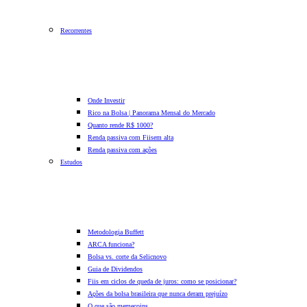
Recorrentes
Onde Investir
Rico na Bolsa | Panorama Mensal do Mercado
Quanto rende R$ 1000?
Renda passiva com Fiis
em alta
Renda passiva com ações
Estudos
Metodologia Buffett
ARCA funciona?
Bolsa vs. corte da Selic
novo
Guia de Dividendos
Fiis em ciclos de queda de juros: como se posicionar?
Ações da bolsa brasileira que nunca deram prejuízo
O que são memecoins