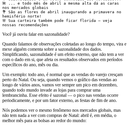
🌺 ... e todo mês de abril a mesma alta dá as caras 
nos mercados globais

💐 São as flores de abril inaugurando a primavera no 
hemisfério norte!

🌸 Sua carteira também pode ficar florida — veja 
nossas recomendações
Você já ouviu falar em sazonalidade?
Quando falamos de observações coletadas ao longo do tempo, vira e
mexe alguém comenta sobre a sazonalidade dos dados.
Simplificando, sazonalidade é um efeito externo, que não tem a ver
com o dado em si, que afeta os resultados observados em períodos
específicos do ano, mês ou dia.
Um exemplo: todo ano, é normal que as vendas do varejo cresçam
perto do Natal. Ou seja, quando vemos o gráfico das vendas ao
longo de vários anos, vamos ver sempre um pico em dezembro,
quando todo mundo invade as lojas para comprar uma
lembrancinha. Esse efeito é sazonal — o pico nas vendas ocorre
periodicamente, e por um fator externo, as festas de fim de ano.
Nós podemos ver o mesmo fenômeno nos mercados globais, mas
não tem nada a ver com compras de Natal: abril é, em média, o
melhor mês para as bolsas ao redor do mundo: