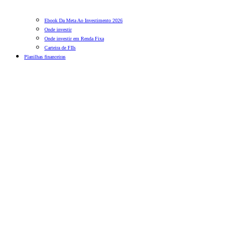
Ebook Da Meta Ao Investimento 2026
Onde investir
Onde investir em Renda Fixa
Carteira de FIIs
Planilhas financeiras