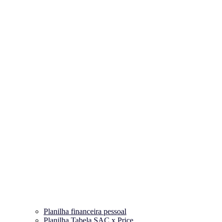
Planilha financeira pessoal
Planilha Tabela SAC x Price