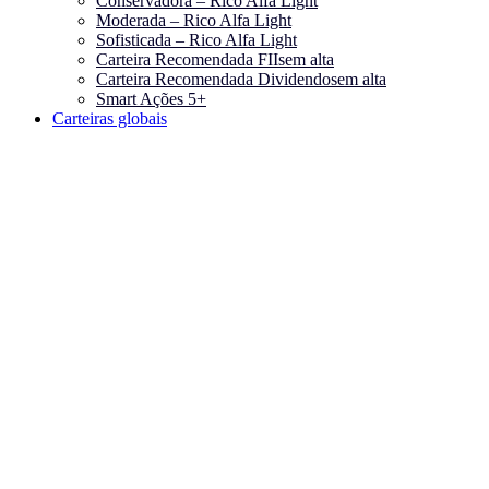
Conservadora – Rico Alfa Light
Moderada – Rico Alfa Light
Sofisticada – Rico Alfa Light
Carteira Recomendada FIIs
em alta
Carteira Recomendada Dividendos
em alta
Smart Ações 5+
Carteiras globais