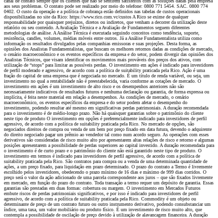
canal de contato sempre que os clientes que não se sentirem satisfeitos com as soluções dadas pela empresa
aos seus problemas. O contato pode ser realizado por meio do telefone: 0800 771 5454. SAC. 0800 774
0402. O custo da operação e a política de cobrança estão definidos nas tabelas de custos operacionais
disponibilizadas no site da Rico: https://www.rico.com.vc/custos A Rico se exime de qualquer
responsabilidade por quaisquer prejuízos, diretos ou indiretos, que venham a decorrer da utilização deste
relatório ou seu conteúdo. A Avaliação Técnica e a Avaliação de Fundamentos seguem diferentes
metodologias de análise. A Análise Técnica é executada seguindo conceitos como tendência, suporte,
resistência, candles, volumes, médias móveis entre outros. Já a Análise Fundamentalista utiliza como
informação os resultados divulgados pelas companhias emissoras e suas projeções. Desta forma, as
opiniões dos Analistas Fundamentalistas, que buscam os melhores retornos dadas as condições de mercado,
o cenário macroeconômico e os eventos específicos da empresa e do setor, podem divergir das opiniões dos
Analistas Técnicos, que visam identificar os movimentos mais prováveis dos preços dos ativos, com
utilização de “stops” para limitar as possíveis perdas. O investimento em ações é indicado para investidores
de perfil moderado e agressivo, de acordo com a política de suitability praticada pela Rico. Ação é uma
fração do capital de uma empresa que é negociada no mercado. É um título de renda variável, ou seja, um
investimento no qual a rentabilidade não é preestabelecida, varia conforme as cotações de mercado. O
investimento em ações é um investimento de alto risco e os desempenhos anteriores não são
necessariamente indicativos de resultados futuros e nenhuma declaração ou garantia, de forma expressa ou
implícita, é feita neste material em relação a desempenhos. As condições de mercado, o cenário
macroeconômico, os eventos específicos da empresa e do setor podem afetar o desempenho do
investimento, podendo resultar até mesmo em significativas perdas patrimoniais. A duração recomendada
para o investimento é de médio-longo prazo. Não há quaisquer garantias sobre o patrimônio do cliente
neste tipo de produto O investimento em opções é preferencialmente indicado para investidores de perfil
agressivo, de acordo com a política de suitability praticada pela Rico. No mercado de opções, são
negociados direitos de compra ou venda de um bem por preço fixado em data futura, devendo o adquirente
do direito negociado pagar um prêmio ao vendedor tal como num acordo seguro. As operações com esses
derivativos são consideradas de risco muito alto por apresentarem altas relações de risco e retorno e algumas
posições apresentarem a possibilidade de perdas superiores ao capital investido. A duração recomendada para
o investimento é de curto prazo e o patrimônio do cliente não está garantido neste tipo de produto. O
investimento em termos é indicado para investidores de perfil agressivo, de acordo com a política de
suitability praticada pela Rico. São contratos para compra ou a venda de uma determinada quantidade de
ações, a um preço fixado, para liquidação em prazo determinado. O prazo do contrato a Termo é livremente
escolhido pelos investidores, obedecendo o prazo mínimo de 16 dias e máximo de 999 dias corridos. O
preço será o valor da ação adicionado de uma parcela correspondente aos juros – que são fixados livremente
em mercado, em função do prazo do contrato. Toda transação a termo requer um depósito de garantia. Essas
garantias são prestadas em duas formas: cobertura ou margem. O investimento em Mercados Futuros
embute riscos de perdas patrimoniais significativos, e por isso é indicado para investidores de perfil
agressivo, de acordo com a política de suitability praticada pela Rico. Commodity é um objeto ou
determinante de preço de um contrato futuro ou outro instrumento derivativo, podendo consubstanciar um
índice, uma taxa, um valor mobiliário ou produto físico. É um investimento de risco muito alto, que
contempla a possibilidade de oscilação de preço devido à utilização de alavancagem financeira. A duração