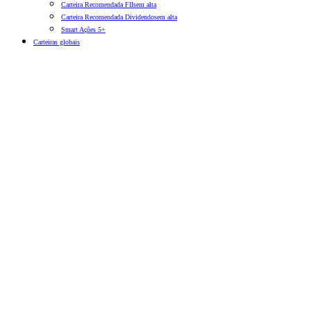
Carteira Recomendada FIIs
em alta
Carteira Recomendada Dividendos
em alta
Smart Ações 5+
Carteiras globais