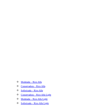
Moderada – Rico Alfa
Conservadora – Rico Alfa
Sofisticada – Rico Alfa
Conservadora – Rico Alfa Light
Moderada – Rico Alfa Light
Sofisticada – Rico Alfa Light