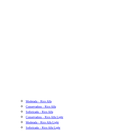
Moderada – Rico Alfa
Conservadora – Rico Alfa
Sofisticada – Rico Alfa
Conservadora – Rico Alfa Light
Moderada – Rico Alfa Light
Sofisticada – Rico Alfa Light