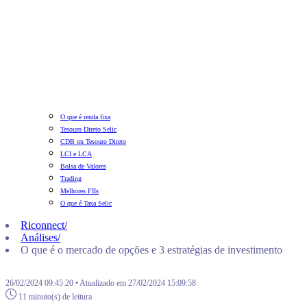
O que é renda fixa
Tesouro Direto Selic
CDB ou Tesouro Direto
LCI e LCA
Bolsa de Valores
Trading
Melhores FIIs
O que é Taxa Selic
Riconnect
/
Análises
/
O que é o mercado de opções e 3 estratégias de investimento
26/02/2024 09:45:20 • Atualizado em 27/02/2024 15:09:58
11 minuto(s) de leitura