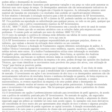
podem afetar o desempenho do investimento.
8) A rentabilidade de produtos financeiros pode apresentar variações e seu preço ou valor pode aumentar ou
diminuir num curto espaço de tempo. Os desempenhos anteriores não são necessariamente indicativos de
resultados futuros. A rentabilidade divulgada não é líquida de impostos. As informações presentes neste
material são baseadas em simulações e os resultados reais poderão ser significativamente diferentes.
9) Este relatório é destinado à circulação exclusiva para a rede de relacionamento da XP Investimentos,
incluindo assessores de investimentos da XP e clientes da XP, podendo também ser divulgado no site da
XP. Fica proibida sua reprodução ou redistribuição para qualquer pessoa, no todo ou em parte, qualquer que
seja o propósito, sem o prévio consentimento expresso da XP Investimentos.
10) SAC. 0800 77 20202. A Ouvidoria da XP Investimentos tem a missão de servir de canal de contato
sempre que os clientes que não se sentirem satisfeitos com as soluções dadas pela empresa aos seus
problemas. O contato pode ser realizado por meio do telefone: 0800 722 3710.
11) O custo da operação e a política de cobrança estão definidos nas tabelas de custos operacionais
disponibilizadas no site da XP Investimentos: www.xpi.com.br.
12) A XP Investimentos se exime de qualquer responsabilidade por quaisquer prejuízos, diretos ou
indiretos, que venham a decorrer da utilização deste relatório ou seu conteúdo.
13) A Avaliação Técnica e a Avaliação de Fundamentos seguem diferentes metodologias de análise. A
Análise Técnica é executada seguindo conceitos como tendência, suporte, resistência, candles, volumes,
médias móveis entre outros. Já a Análise Fundamentalista utiliza como informação os resultados
divulgados pelas companhias emissoras e suas projeções. Desta forma, as opiniões dos Analistas
Fundamentalistas, que buscam os melhores retornos dadas as condições de mercado, o cenário
macroeconômico e os eventos específicos da empresa e do setor, podem divergir das opiniões dos Analistas
Técnicos, que visam identificar os movimentos mais prováveis dos preços dos ativos, com utilização de
“stops” para limitar as possíveis perdas.
14) Ação é uma fração do capital de uma empresa que é negociada no mercado. É um título de renda
variável, ou seja, um investimento no qual a rentabilidade não é preestabelecida, varia conforme as cotações
de mercado. O investimento em ações é um investimento de alto risco e os desempenhos anteriores não são
necessariamente indicativos de resultados futuros e nenhuma declaração ou garantia, de forma expressa ou
implícita, é feita neste material em relação a desempenhos. As condições de mercado, o cenário
macroeconômico, os eventos específicos da empresa e do setor podem afetar o desempenho do
investimento, podendo resultar até mesmo em significativas perdas patrimoniais. A duração recomendada
para o investimento é de médio-longo prazo. Não há quaisquer garantias sobre o patrimônio do cliente
neste tipo de produto.
15) O investimento em opções é preferencialmente indicado para investidores de perfil agressivo, de acordo
com a política de suitability praticada pela XP Investimentos. No mercado de opções, são negociados
direitos de compra ou venda de um bem por preço fixado em data futura, devendo o adquirente do direito
negociado pagar um prêmio ao vendedor tal como num acordo seguro. As operações com esses derivativos
são consideradas de risco muito alto por apresentarem altas relações de risco e retorno e algumas posições
apresentarem a possibilidade de perdas superiores ao capital investido. A duração recomendada para o
investimento é de curto prazo e o patrimônio do cliente não está garantido neste tipo de produto.
16) O investimento em termos são contratos para compra ou a venda de uma determinada quantidade de