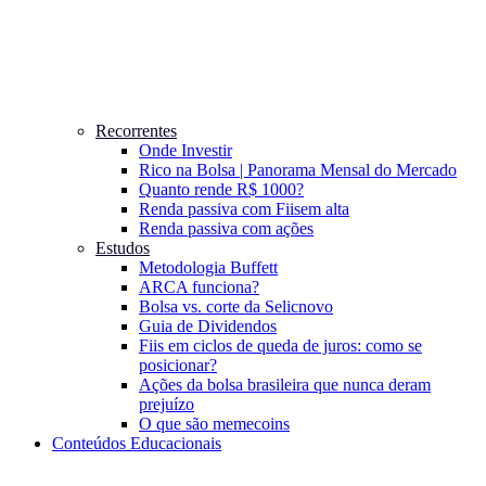
Recorrentes
Onde Investir
Rico na Bolsa | Panorama Mensal do Mercado
Quanto rende R$ 1000?
Renda passiva com Fiis
em alta
Renda passiva com ações
Estudos
Metodologia Buffett
ARCA funciona?
Bolsa vs. corte da Selic
novo
Guia de Dividendos
Fiis em ciclos de queda de juros: como se
posicionar?
Ações da bolsa brasileira que nunca deram
prejuízo
O que são memecoins
Conteúdos Educacionais