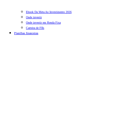
Ebook Da Meta Ao Investimento 2026
Onde investir
Onde investir em Renda Fixa
Carteira de FIIs
Planilhas financeiras