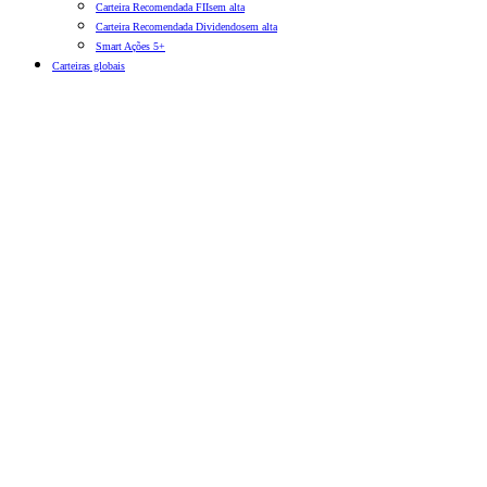
Carteira Recomendada FIIs
em alta
Carteira Recomendada Dividendos
em alta
Smart Ações 5+
Carteiras globais