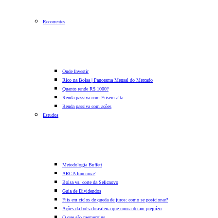
Recorrentes
Onde Investir
Rico na Bolsa | Panorama Mensal do Mercado
Quanto rende R$ 1000?
Renda passiva com Fiis
em alta
Renda passiva com ações
Estudos
Metodologia Buffett
ARCA funciona?
Bolsa vs. corte da Selic
novo
Guia de Dividendos
Fiis em ciclos de queda de juros: como se posicionar?
Ações da bolsa brasileira que nunca deram prejuízo
O que são memecoins