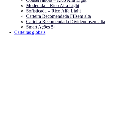
Conservadora – Rico Alfa Light
Moderada – Rico Alfa Light
Sofisticada – Rico Alfa Light
Carteira Recomendada FIIs
em alta
Carteira Recomendada Dividendos
em alta
Smart Ações 5+
Carteiras globais