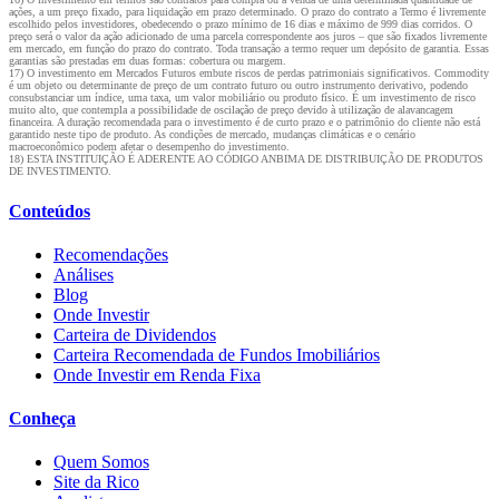
ações, a um preço fixado, para liquidação em prazo determinado. O prazo do contrato a Termo é livremente
escolhido pelos investidores, obedecendo o prazo mínimo de 16 dias e máximo de 999 dias corridos. O
preço será o valor da ação adicionado de uma parcela correspondente aos juros – que são fixados livremente
em mercado, em função do prazo do contrato. Toda transação a termo requer um depósito de garantia. Essas
garantias são prestadas em duas formas: cobertura ou margem.
17) O investimento em Mercados Futuros embute riscos de perdas patrimoniais significativos. Commodity
é um objeto ou determinante de preço de um contrato futuro ou outro instrumento derivativo, podendo
consubstanciar um índice, uma taxa, um valor mobiliário ou produto físico. É um investimento de risco
muito alto, que contempla a possibilidade de oscilação de preço devido à utilização de alavancagem
financeira. A duração recomendada para o investimento é de curto prazo e o patrimônio do cliente não está
garantido neste tipo de produto. As condições de mercado, mudanças climáticas e o cenário
macroeconômico podem afetar o desempenho do investimento.
18) ESTA INSTITUIÇÃO É ADERENTE AO CÓDIGO ANBIMA DE DISTRIBUIÇÃO DE PRODUTOS
DE INVESTIMENTO.
Conteúdos
Recomendações
Análises
Blog
Onde Investir
Carteira de Dividendos
Carteira Recomendada de Fundos Imobiliários
Onde Investir em Renda Fixa
Conheça
Quem Somos
Site da Rico