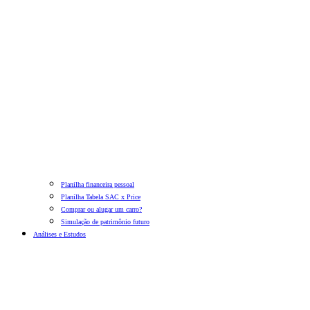
Planilha financeira pessoal
Planilha Tabela SAC x Price
Comprar ou alugar um carro?
Simulação de patrimônio futuro
Análises e Estudos