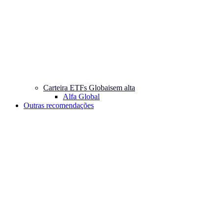
Carteira ETFs Globais
em alta
Alfa Global
Outras recomendações