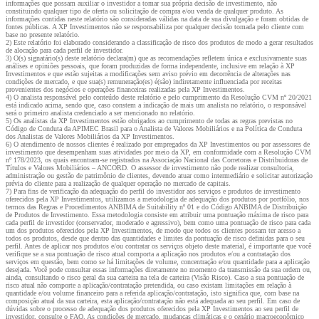
informações que possam auxiliar o investidor a tomar sua própria decisão de investimento, não
constituindo qualquer tipo de oferta ou solicitação de compra e/ou venda de qualquer produto. As
informações contidas neste relatório são consideradas válidas na data de sua divulgação e foram obtidas de
fontes públicas. A XP Investimentos não se responsabiliza por qualquer decisão tomada pelo cliente com
base no presente relatório.
2) Este relatório foi elaborado considerando a classificação de risco dos produtos de modo a gerar resultados
de alocação para cada perfil de investidor.
3) O(s) signatário(s) deste relatório declara(m) que as recomendações refletem única e exclusivamente suas
análises e opiniões pessoais, que foram produzidas de forma independente, inclusive em relação à XP
Investimentos e que estão sujeitas a modificações sem aviso prévio em decorrência de alterações nas
condições de mercado, e que sua(s) remuneração(es) é(são) indiretamente influenciada por receitas
provenientes dos negócios e operações financeiras realizadas pela XP Investimentos.
4) O analista responsável pelo conteúdo deste relatório e pelo cumprimento da Resolução CVM nº 20/2021
está indicado acima, sendo que, caso constem a indicação de mais um analista no relatório, o responsável
será o primeiro analista credenciado a ser mencionado no relatório.
5) Os analistas da XP Investimentos estão obrigados ao cumprimento de todas as regras previstas no
Código de Conduta da APIMEC Brasil para o Analista de Valores Mobiliários e na Política de Conduta
dos Analistas de Valores Mobiliários da XP Investimentos.
6) O atendimento de nossos clientes é realizado por empregados da XP Investimentos ou por assessores de
investimento que desempenham suas atividades por meio da XP, em conformidade com a Resolução CVM
nº 178/2023, os quais encontram-se registrados na Associação Nacional das Corretoras e Distribuidoras de
Títulos e Valores Mobiliários – ANCORD. O assessor de investimento não pode realizar consultoria,
administração ou gestão de patrimônio de clientes, devendo atuar como intermediário e solicitar autorização
prévia do cliente para a realização de qualquer operação no mercado de capitais.
7) Para fins de verificação da adequação do perfil do investidor aos serviços e produtos de investimento
oferecidos pela XP Investimentos, utilizamos a metodologia de adequação dos produtos por portfólio, nos
termos das Regras e Procedimentos ANBIMA de Suitability nº 01 e do Código ANBIMA de Distribuição
de Produtos de Investimento. Essa metodologia consiste em atribuir uma pontuação máxima de risco para
cada perfil de investidor (conservador, moderado e agressivo), bem como uma pontuação de risco para cada
um dos produtos oferecidos pela XP Investimentos, de modo que todos os clientes possam ter acesso a
todos os produtos, desde que dentro das quantidades e limites da pontuação de risco definidas para o seu
perfil. Antes de aplicar nos produtos e/ou contratar os serviços objeto deste material, é importante que você
verifique se a sua pontuação de risco atual comporta a aplicação nos produtos e/ou a contratação dos
serviços em questão, bem como se há limitações de volume, concentração e/ou quantidade para a aplicação
desejada. Você pode consultar essas informações diretamente no momento da transmissão da sua ordem ou,
ainda, consultando o risco geral da sua carteira na tela de carteira (Visão Risco). Caso a sua pontuação de
risco atual não comporte a aplicação/contratação pretendida, ou caso existam limitações em relação à
quantidade e/ou volume financeiro para a referida aplicação/contratação, isto significa que, com base na
composição atual da sua carteira, esta aplicação/contratação não está adequada ao seu perfil. Em caso de
dúvidas sobre o processo de adequação dos produtos oferecidos pela XP Investimentos ao seu perfil de
investidor, consulte o FAQ. As condições de mercado, mudanças climáticas e o cenário macroeconômico