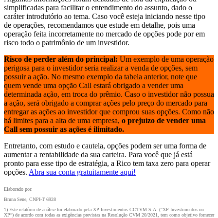
simplificadas para facilitar o entendimento do assunto, dado o
caráter introdutório ao tema. Caso você esteja iniciando nesse tipo
de operações, recomendamos que estude em detalhe, pois uma
operação feita incorretamente no mercado de opções pode por em
risco todo o patrimônio de um investidor.
Risco de perder além do principal:
Um exemplo de uma operação
perigosa para o investidor seria realizar a venda de opções, sem
possuir a ação. No mesmo exemplo da tabela anterior, note que
quem vende uma opção Call estará obrigado a vender uma
determinada ação, em troca do prêmio. Caso o investidor não possua
a ação, será obrigado a comprar ações pelo preço do mercado para
entregar as ações ao investidor que comprou suas opções. Como não
há limites para a alta de uma empresa,
o prejuízo de vender uma
Call sem possuir as ações é ilimitado.
Entretanto, com estudo e cautela, opções podem ser uma forma de
aumentar a rentabilidade da sua carteira. Para você que já está
pronto para esse tipo de estratégia, a Rico tem taxa zero para operar
opções.
Abra sua conta gratuitamente aqui!
Elaborado por:
Bruna Sene, CNPI-T 6928
1) Este relatório de análise foi elaborado pela XP Investimentos CCTVM S.A. (“XP Investimentos ou
XP”) de acordo com todas as exigências previstas na Resolução CVM 20/2021, tem como objetivo fornecer