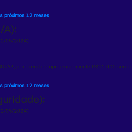
os próximos 12 meses
.
/A):
02/05/2024)
CURY3, para receber aproximadamente R$12.000 seria ne
os próximos 12 meses
.
uridade):
02/05/2024)