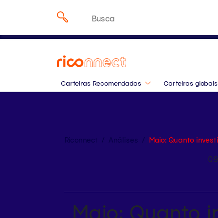
Onde investir em agost
Pesquisar
especialistas da Rico
por:
Carteiras Recomendadas
Carteiras globais
Riconnect
/
Análises
/
Maio: Quanto inves
09
Maio: Quanto i