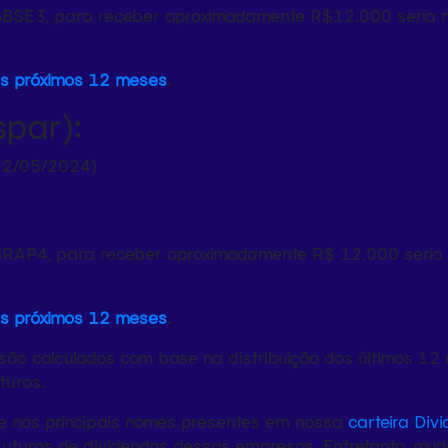
BBSE3, para receber aproximadamente R$12.000 seria ne
os próximos 12 meses
.
par):
02/05/2024)
BRAP4, para receber aproximadamente R$ 12.000 seria n
os próximos 12 meses
.
 são calculados com base na distribuição dos últimos 1
turos.
se nos principais nomes presentes em nossa
carteira Div
futuros de dividendos dessas empresas. Entretanto, m