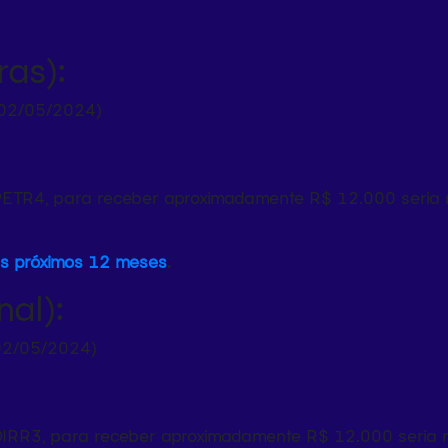
as):
 02/05/2024)
ETR4, para receber aproximadamente R$ 12.000 seria n
os próximos 12 meses
.
al):
02/05/2024)
IRR3, para receber aproximadamente R$ 12.000 seria ne