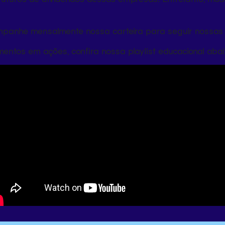
panhe mensalmente nossa carteira para seguir nossas
imentos em ações, confira nossa playlist educacional abai