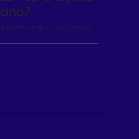
 ano?
00 por mês em dividendos? Confira a