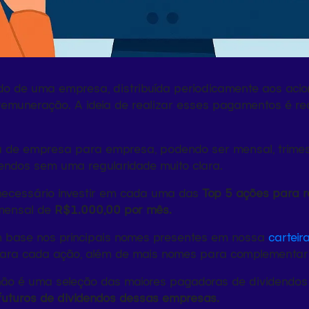
ido de uma empresa, distribuída periodicamente aos acio
emuneração. A ideia de realizar esses pagamentos é rec
 de empresa para empresa, podendo ser mensal, trimestra
dos sem uma regularidade muito clara.
 necessário investir em cada uma das
Top 5 ações para r
mensal de
R$1.000,00 por mês.
om base nos principais nomes presentes em nossa
carteir
ra cada ação, além de mais nomes para complementar a 
 não é uma seleção das maiores pagadoras de dividendos
uturos de dividendos dessas empresas.