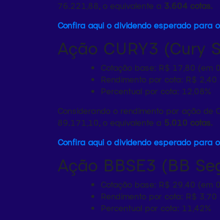
76.221,88
,
o equivalente a
3.604 cotas.
Confira aqui o dividendo esperado para 
Ação CURY3 (Cury S
Cotação base: R$ 17,80 (em 
Rendimento por cota: R$ 2,40
Percentual por cota: 12,08%
Considerando o rendimento por ação de 
89.171,10
,
o equivalente a
5.010 cotas.
Confira aqui o dividendo esperado para 
Ação BBSE3 (BB Seg
Cotação base: R$ 29,40 (em 
Rendimento por cota: R$ 3,70
Percentual por cota: 11,42%