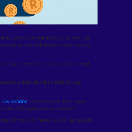
nistas, proporcionalmente ao número de
ompensar os acionistas e atrair novos
l, quadrimestral, semestral ou anual.
eceber o total de R$12.000,00 nos
a Dividendos
. Em nossa carteira, você
diversificação da sua carteira.
 dos últimos 12 meses, e sim,
as nossas