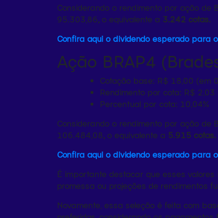
Considerando o rendimento por ação de 
95.303,86
,
o equivalente a
3.242 cotas.
Confira aqui o dividendo esperado para 
Ação BRAP4 (Brades
Cotação base: R$ 18,00 (em 
Rendimento por cota: R$ 2,03
Percentual por cota: 10,04%
Considerando o rendimento por ação de 
106.484,08
,
o equivalente a
5.915 cotas.
Confira aqui o dividendo esperado para 
É importante destacar que esses valores
promessa ou projeções de rendimentos fu
Novamente, essa seleção é feita com ba
preferidas, considerando os pagamentos 