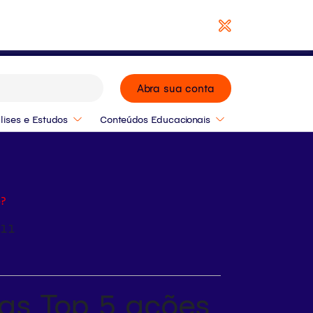
Baixar Relatório
Abra sua conta
lises e Estudos
Conteúdos Educacionais
o?
:11
das Top 5 ações