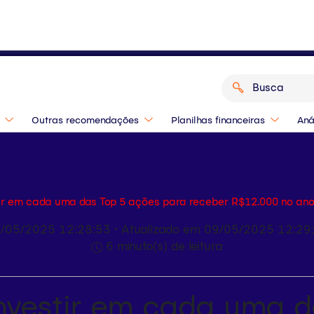
o de 2026? Confira as indicações dos
Outras recomendações
Planilhas financeiras
Aná
tir em cada uma das Top 5 ações para receber R$12.000 no an
/05/2025 12:28:53 • Atualizado em 09/05/2025 12:29
6 minuto(s) de leitura
nvestir em cada uma 