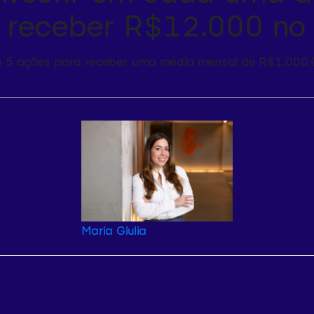
 receber R$12.000 no
Top 5 ações para receber uma média mensal de R$1.000,
Maria Giulia