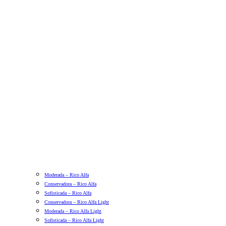
Moderada – Rico Alfa
Conservadora – Rico Alfa
Sofisticada – Rico Alfa
Conservadora – Rico Alfa Light
Moderada – Rico Alfa Light
Sofisticada – Rico Alfa Light