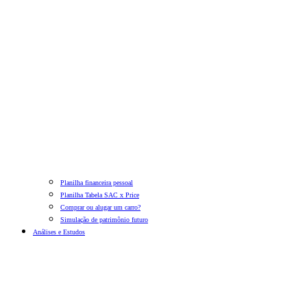
Planilha financeira pessoal
Planilha Tabela SAC x Price
Comprar ou alugar um carro?
Simulação de patrimônio futuro
Análises e Estudos