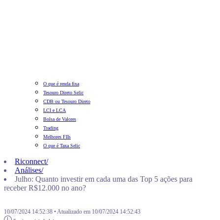
O que é renda fixa
Tesouro Direto Selic
CDB ou Tesouro Direto
LCI e LCA
Bolsa de Valores
Trading
Melhores FIIs
O que é Taxa Selic
Riconnect
/
Análises
/
Julho: Quanto investir em cada uma das Top 5 ações para
receber R$12.000 no ano?
10/07/2024 14:52:38 • Atualizado em 10/07/2024 14:52:43