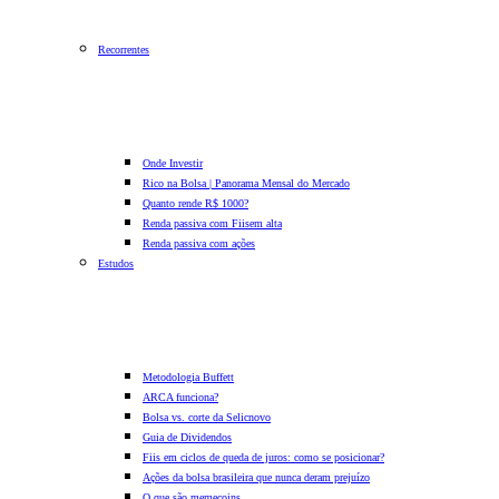
Recorrentes
Onde Investir
Rico na Bolsa | Panorama Mensal do Mercado
Quanto rende R$ 1000?
Renda passiva com Fiis
em alta
Renda passiva com ações
Estudos
Metodologia Buffett
ARCA funciona?
Bolsa vs. corte da Selic
novo
Guia de Dividendos
Fiis em ciclos de queda de juros: como se posicionar?
Ações da bolsa brasileira que nunca deram prejuízo
O que são memecoins