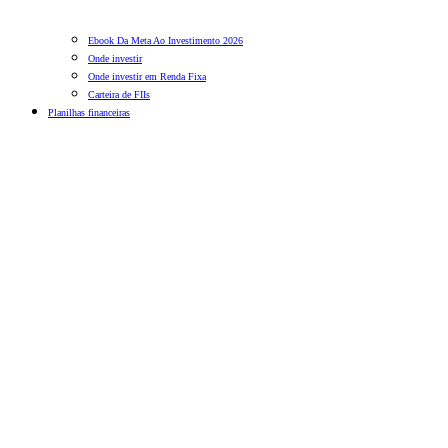
Ebook Da Meta Ao Investimento 2026
Onde investir
Onde investir em Renda Fixa
Carteira de FIIs
Planilhas financeiras