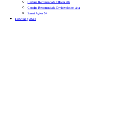
Carteira Recomendada FIIs
em alta
Carteira Recomendada Dividendos
em alta
Smart Ações 5+
Carteiras globais