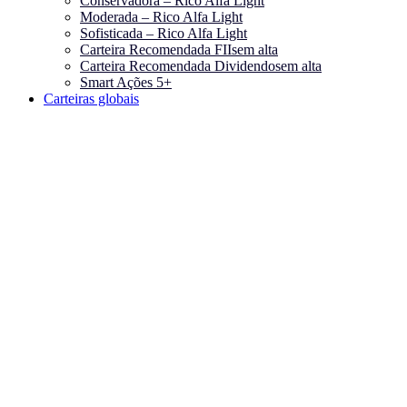
Conservadora – Rico Alfa Light
Moderada – Rico Alfa Light
Sofisticada – Rico Alfa Light
Carteira Recomendada FIIs
em alta
Carteira Recomendada Dividendos
em alta
Smart Ações 5+
Carteiras globais