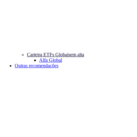
Carteira ETFs Globais
em alta
Alfa Global
Outras recomendações