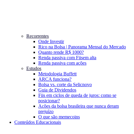
Recorrentes
Onde Investir
Rico na Bolsa | Panorama Mensal do Mercado
Quanto rende R$ 1000?
Renda passiva com Fiis
em alta
Renda passiva com ações
Estudos
Metodologia Buffett
ARCA funciona?
Bolsa vs. corte da Selic
novo
Guia de Dividendos
Fiis em ciclos de queda de juros: como se
posicionar?
Ações da bolsa brasileira que nunca deram
prejuízo
O que são memecoins
Conteúdos Educacionais