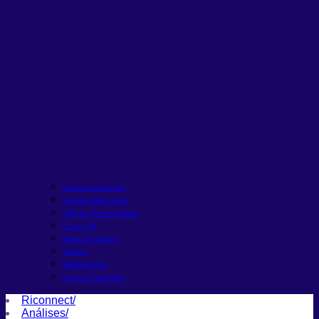
O que é renda fixa
Tesouro Direto Selic
CDB ou Tesouro Direto
LCI e LCA
Bolsa de Valores
Trading
Melhores FIIs
O que é Taxa Selic
Riconnect
/
Análises
/