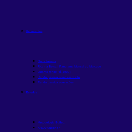
Recorrentes
Onde Investir
Rico na Bolsa | Panorama Mensal do Mercado
Quanto rende R$ 1000?
Renda passiva com Fiis
em alta
Renda passiva com ações
Estudos
Metodologia Buffett
ARCA funciona?