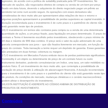
agressivo, de acordo com a política de suitability praticada pela XP Investimentos. No
mercado de opções, são negociados direitos de compra ou venda de um bem por preço
fixado em data futura, devendo o adquirente do direito negociado pagar um prêmio ao
vendedor tal como num acordo seguro. As operações com esses derivativos são
consideradas de risco muito alto por apresentarem altas relações de risco e retorno e
algumas posições apresentarem a possibilidade de perdas superiores ao capital investido. A
duração recomendada para o investimento é de curto prazo e o patrimônio do cliente não
está garantido neste tipo de produto.
16) O investimento em termos são contratos para compra ou a venda de uma determinada
quantidade de ações, a um preço fixado, para liquidação em prazo determinado. O prazo do
contrato a Termo é livremente escolhido pelos investidores, obedecendo o prazo mínimo de
16 dias e máximo de 999 dias corridos. O preço será o valor da ação adicionado de uma
parcela correspondente aos juros – que são fixados livremente em mercado, em função do
prazo do contrato. Toda transação a termo requer um depósito de garantia. Essas garantias
são prestadas em duas formas: cobertura ou margem.
17) O investimento em Mercados Futuros embute riscos de perdas patrimoniais significativos.
Commodity é um objeto ou determinante de preço de um contrato futuro ou outro
instrumento derivativo, podendo consubstanciar um índice, uma taxa, um valor mobiliário ou
produto físico. É um investimento de risco muito alto, que contempla a possibilidade de
oscilação de preço devido à utilização de alavancagem financeira. A duração recomendada
para o investimento é de curto prazo e o patrimônio do cliente não está garantido neste tipo
de produto. As condições de mercado, mudanças climáticas e o cenário macroeconômico
podem afetar o desempenho do investimento.
18) ESTA INSTITUIÇÃO É ADERENTE AO CÓDIGO ANBIMA DE DISTRIBUIÇÃO DE
PRODUTOS DE INVESTIMENTO.
Conteúdos