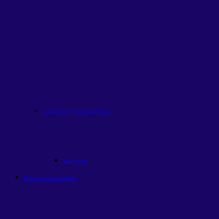
Carteira ETFs Globais
em alta
Alfa Global
Outras recomendações