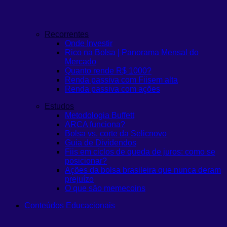
Recorrentes
Onde Investir
Rico na Bolsa | Panorama Mensal do
Mercado
Quanto rende R$ 1000?
Renda passiva com Fiis
em alta
Renda passiva com ações
Estudos
Metodologia Buffett
ARCA funciona?
Bolsa vs. corte da Selic
novo
Guia de Dividendos
Fiis em ciclos de queda de juros: como se
posicionar?
Ações da bolsa brasileira que nunca deram
prejuízo
O que são memecoins
Conteúdos Educacionais