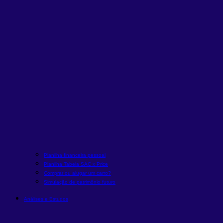
Planilha financeira pessoal
Planilha Tabela SAC x Price
Comprar ou alugar um carro?
Simulação de patrimônio futuro
Análises e Estudos