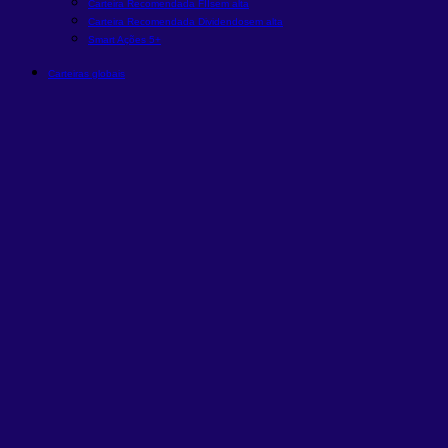
Carteira Recomendada FIIs
em alta
Carteira Recomendada Dividendos
em alta
Smart Ações 5+
Carteiras globais