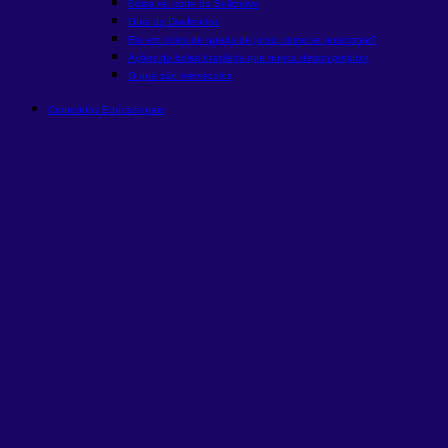
Bolsa vs. corte da Selic
novo
Guia de Dividendos
Fiis em ciclos de queda de juros: como se posicionar?
Ações da bolsa brasileira que nunca deram prejuízo
O que são memecoins
Conteúdos Educacionais