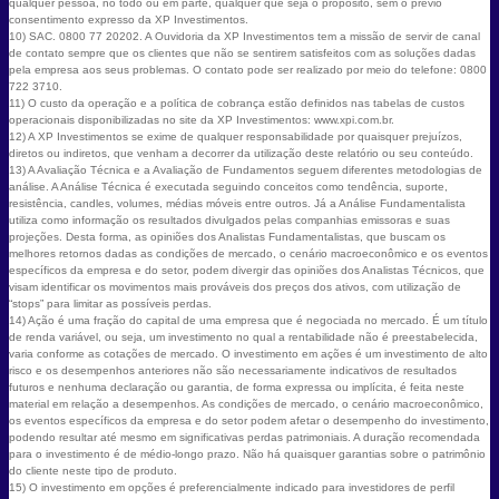
qualquer pessoa, no todo ou em parte, qualquer que seja o propósito, sem o prévio
consentimento expresso da XP Investimentos.
10) SAC. 0800 77 20202. A Ouvidoria da XP Investimentos tem a missão de servir de canal
de contato sempre que os clientes que não se sentirem satisfeitos com as soluções dadas
pela empresa aos seus problemas. O contato pode ser realizado por meio do telefone: 0800
722 3710.
11) O custo da operação e a política de cobrança estão definidos nas tabelas de custos
operacionais disponibilizadas no site da XP Investimentos: www.xpi.com.br.
12) A XP Investimentos se exime de qualquer responsabilidade por quaisquer prejuízos,
diretos ou indiretos, que venham a decorrer da utilização deste relatório ou seu conteúdo.
13) A Avaliação Técnica e a Avaliação de Fundamentos seguem diferentes metodologias de
análise. A Análise Técnica é executada seguindo conceitos como tendência, suporte,
resistência, candles, volumes, médias móveis entre outros. Já a Análise Fundamentalista
utiliza como informação os resultados divulgados pelas companhias emissoras e suas
projeções. Desta forma, as opiniões dos Analistas Fundamentalistas, que buscam os
melhores retornos dadas as condições de mercado, o cenário macroeconômico e os eventos
específicos da empresa e do setor, podem divergir das opiniões dos Analistas Técnicos, que
visam identificar os movimentos mais prováveis dos preços dos ativos, com utilização de
“stops” para limitar as possíveis perdas.
14) Ação é uma fração do capital de uma empresa que é negociada no mercado. É um título
de renda variável, ou seja, um investimento no qual a rentabilidade não é preestabelecida,
varia conforme as cotações de mercado. O investimento em ações é um investimento de alto
risco e os desempenhos anteriores não são necessariamente indicativos de resultados
futuros e nenhuma declaração ou garantia, de forma expressa ou implícita, é feita neste
material em relação a desempenhos. As condições de mercado, o cenário macroeconômico,
os eventos específicos da empresa e do setor podem afetar o desempenho do investimento,
podendo resultar até mesmo em significativas perdas patrimoniais. A duração recomendada
para o investimento é de médio-longo prazo. Não há quaisquer garantias sobre o patrimônio
do cliente neste tipo de produto.
15) O investimento em opções é preferencialmente indicado para investidores de perfil