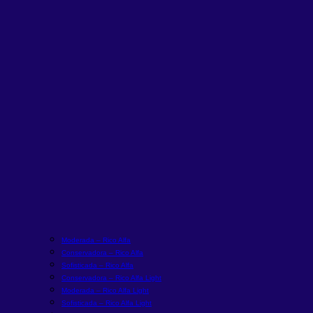
Moderada – Rico Alfa
Conservadora – Rico Alfa
Sofisticada – Rico Alfa
Conservadora – Rico Alfa Light
Moderada – Rico Alfa Light
Sofisticada – Rico Alfa Light