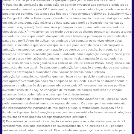
prévia do cliente para a realização de qualquer operação no mercado de capitais.
7) Para fins de verificação da adequação do perfil do investidor aos serviços e produtos de
investimento oferecidos pela XP Investimentos, utilizamos a metodologia de adequação dos
produtos por portfólio, nos termos das Regras e Procedimentos ANBIMA de Suitability nº 01 e
do Código ANBIMA de Distribuição de Produtos de Investimento. Essa metodologia consiste
em atribuir uma pontuação máxima de risco para cada perfil de investidor (conservador,
moderado e agressivo), bem como uma pontuação de risco para cada um dos produtos
oferecidos pela XP Investimentos, de modo que todos os clientes possam ter acesso a todos
os produtos, desde que dentro das quantidades e limites da pontuação de risco definidas
para o seu perfil. Antes de aplicar nos produtos e/ou contratar os serviços objeto deste
material, é importante que você verifique se a sua pontuação de risco atual comporta a
aplicação nos produtos e/ou a contratação dos serviços em questão, bem como se há
limitações de volume, concentração e/ou quantidade para a aplicação desejada. Você pode
consultar essas informações diretamente no momento da transmissão da sua ordem ou,
ainda, consultando o risco geral da sua carteira na tela de carteira (Visão Risco). Caso a sua
pontuação de risco atual não comporte a aplicação/contratação pretendida, ou caso existam
limitações em relação à quantidade e/ou volume financeiro para a referida
aplicação/contratação, isto significa que, com base na composição atual da sua carteira,
esta aplicação/contratação não está adequada ao seu perfil. Em caso de dúvidas sobre o
processo de adequação dos produtos oferecidos pela XP Investimentos ao seu perfil de
investidor, consulte o FAQ. As condições de mercado, mudanças climáticas e o cenário
macroeconômico podem afetar o desempenho do investimento.
8) A rentabilidade de produtos financeiros pode apresentar variações e seu preço ou valor
pode aumentar ou diminuir num curto espaço de tempo. Os desempenhos anteriores não
são necessariamente indicativos de resultados futuros. A rentabilidade divulgada não é
líquida de impostos. As informações presentes neste material são baseadas em simulações e
os resultados reais poderão ser significativamente diferentes.
9) Este relatório é destinado à circulação exclusiva para a rede de relacionamento da XP
Investimentos, incluindo assessores de investimentos da XP e clientes da XP, podendo
também ser divulgado no site da XP. Fica proibida sua reprodução ou redistribuição para