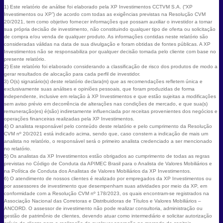
1) Este relatório de análise foi elaborado pela XP Investimentos CCTVM S.A. (“XP
Investimentos ou XP”) de acordo com todas as exigências previstas na Resolução CVM
20/2021, tem como objetivo fornecer informações que possam auxiliar o investidor a tomar
sua própria decisão de investimento, não constituindo qualquer tipo de oferta ou solicitação
de compra e/ou venda de qualquer produto. As informações contidas neste relatório são
consideradas válidas na data de sua divulgação e foram obtidas de fontes públicas. A XP
Investimentos não se responsabiliza por qualquer decisão tomada pelo cliente com base no
presente relatório.
2) Este relatório foi elaborado considerando a classificação de risco dos produtos de modo a
gerar resultados de alocação para cada perfil de investidor.
3) O(s) signatário(s) deste relatório declara(m) que as recomendações refletem única e
exclusivamente suas análises e opiniões pessoais, que foram produzidas de forma
independente, inclusive em relação à XP Investimentos e que estão sujeitas a modificações
sem aviso prévio em decorrência de alterações nas condições de mercado, e que sua(s)
remuneração(es) é(são) indiretamente influenciada por receitas provenientes dos negócios e
operações financeiras realizadas pela XP Investimentos.
4) O analista responsável pelo conteúdo deste relatório e pelo cumprimento da Resolução
CVM nº 20/2021 está indicado acima, sendo que, caso constem a indicação de mais um
analista no relatório, o responsável será o primeiro analista credenciado a ser mencionado
no relatório.
5) Os analistas da XP Investimentos estão obrigados ao cumprimento de todas as regras
previstas no Código de Conduta da APIMEC Brasil para o Analista de Valores Mobiliários e
na Política de Conduta dos Analistas de Valores Mobiliários da XP Investimentos.
6) O atendimento de nossos clientes é realizado por empregados da XP Investimentos ou
por assessores de investimento que desempenham suas atividades por meio da XP, em
conformidade com a Resolução CVM nº 178/2023, os quais encontram-se registrados na
Associação Nacional das Corretoras e Distribuidoras de Títulos e Valores Mobiliários –
ANCORD. O assessor de investimento não pode realizar consultoria, administração ou
gestão de patrimônio de clientes, devendo atuar como intermediário e solicitar autorização