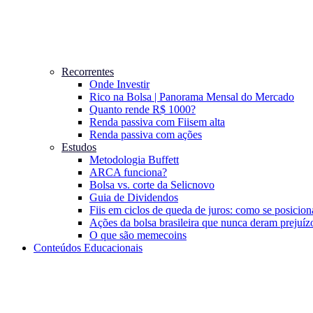
Recorrentes
Onde Investir
Rico na Bolsa | Panorama Mensal do Mercado
Quanto rende R$ 1000?
Renda passiva com Fiis
em alta
Renda passiva com ações
Estudos
Metodologia Buffett
ARCA funciona?
Bolsa vs. corte da Selic
novo
Guia de Dividendos
Fiis em ciclos de queda de juros: como se posicion
Ações da bolsa brasileira que nunca deram prejuíz
O que são memecoins
Conteúdos Educacionais