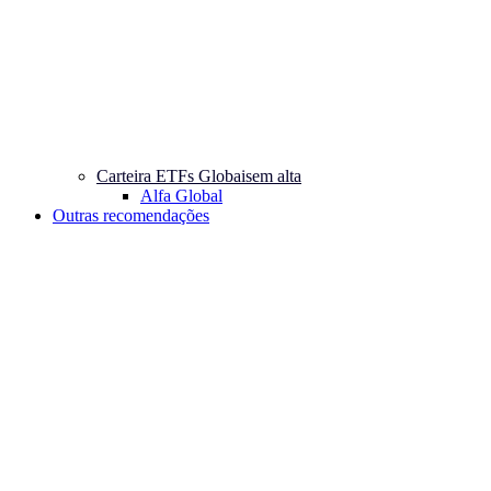
Carteira ETFs Globais
em alta
Alfa Global
Outras recomendações