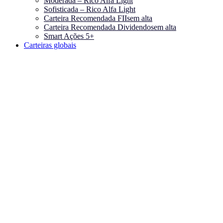
Moderada – Rico Alfa Light
Sofisticada – Rico Alfa Light
Carteira Recomendada FIIs
em alta
Carteira Recomendada Dividendos
em alta
Smart Ações 5+
Carteiras globais