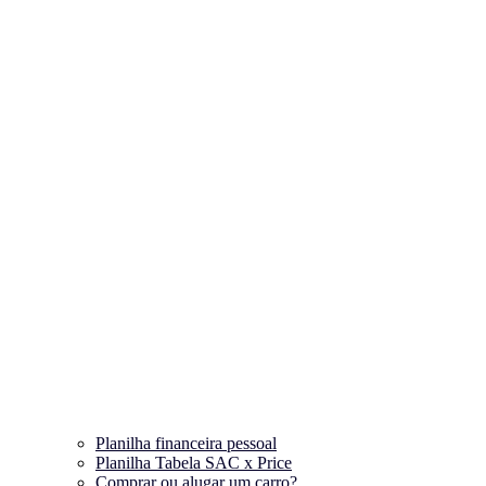
Planilha financeira pessoal
Planilha Tabela SAC x Price
Comprar ou alugar um carro?