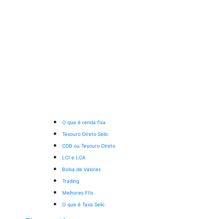
O que é renda fixa
Tesouro Direto Selic
CDB ou Tesouro Direto
LCI e LCA
Bolsa de Valores
Trading
Melhores FIIs
O que é Taxa Selic