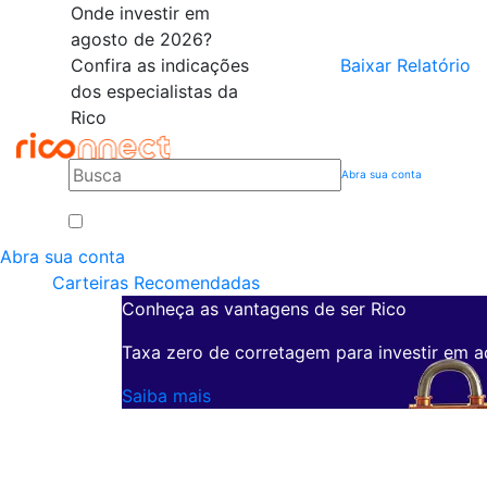
Onde investir em
agosto de 2026?
Confira as indicações
Baixar Relatório
dos especialistas da
Rico
Abra sua conta
Abra sua conta
Carteiras Recomendadas
Conheça as vantagens de ser Rico
Taxa zero de corretagem para investir em a
Saiba mais