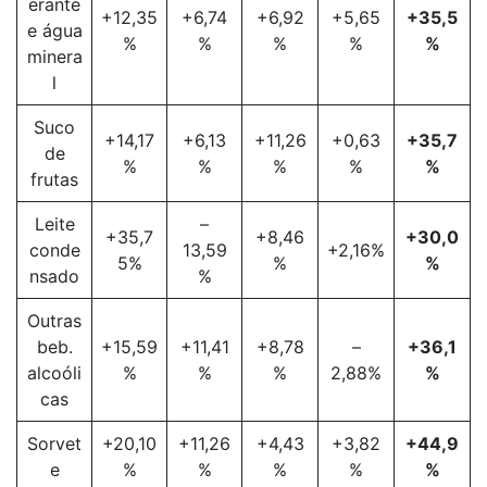
erante
+12,35
+6,74
+6,92
+5,65
+35,5
e água
%
%
%
%
%
minera
l
Suco
+14,17
+6,13
+11,26
+0,63
+35,7
de
%
%
%
%
%
frutas
Leite
–
+35,7
+8,46
+30,0
conde
13,59
+2,16%
5%
%
%
nsado
%
Outras
beb.
+15,59
+11,41
+8,78
–
+36,1
alcoóli
%
%
%
2,88%
%
cas
Sorvet
+20,10
+11,26
+4,43
+3,82
+44,9
e
%
%
%
%
%