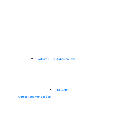
Carteira ETFs Globais
em alta
Alfa Global
Outras recomendações