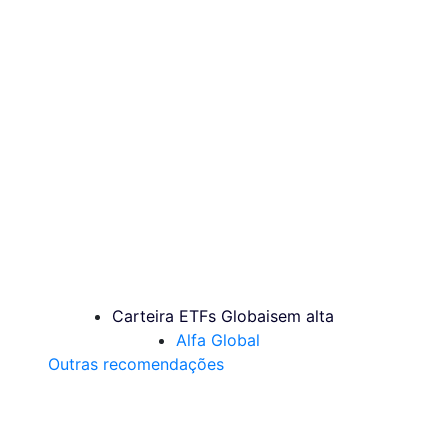
Carteira ETFs Globais
em alta
Alfa Global
Outras recomendações