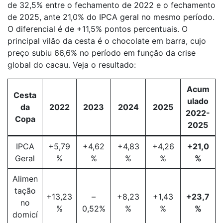
de 32,5% entre o fechamento de 2022 e o fechamento
de 2025, ante 21,0% do IPCA geral no mesmo período.
O diferencial é de +11,5% pontos percentuais. O
principal vilão da cesta é o chocolate em barra, cujo
preço subiu 66,6% no período em função da crise
global do cacau. Veja o resultado:
Acum
Cesta
ulado
da
2022
2023
2024
2025
2022-
Copa
2025
IPCA
+5,79
+4,62
+4,83
+4,26
+21,0
Geral
%
%
%
%
%
Alimen
tação
+13,23
–
+8,23
+1,43
+23,7
no
%
0,52%
%
%
%
domicí