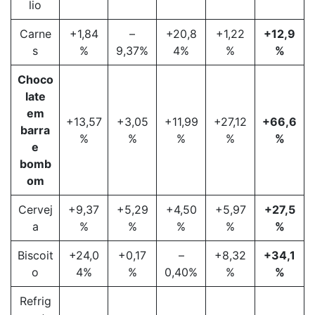
lio
Carne
+1,84
–
+20,8
+1,22
+12,9
s
%
9,37%
4%
%
%
Choco
late
em
+13,57
+3,05
+11,99
+27,12
+66,6
barra
%
%
%
%
%
e
bomb
om
Cervej
+9,37
+5,29
+4,50
+5,97
+27,5
a
%
%
%
%
%
Biscoit
+24,0
+0,17
–
+8,32
+34,1
o
4%
%
0,40%
%
%
Refrig