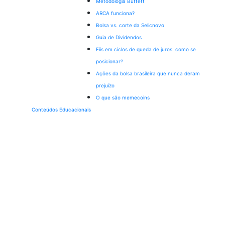
Metodologia Buffett
ARCA funciona?
Bolsa vs. corte da Selic
novo
Guia de Dividendos
Fiis em ciclos de queda de juros: como se
posicionar?
Ações da bolsa brasileira que nunca deram
prejuízo
O que são memecoins
Conteúdos Educacionais