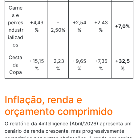
Carne
s e
peixes
+4,49
–
+2,54
+2,43
+7,0%
industr
%
2,50%
%
%
ializad
os
Cesta
+15,15
-2,23
+9,65
+7,35
+32,5
da
%
%
%
%
%
Copa
Inflação, renda e
orçamento comprimido
O relatório da 4intelligence (Abril/2026) apresenta um
cenário de renda crescente, mas progressivamente