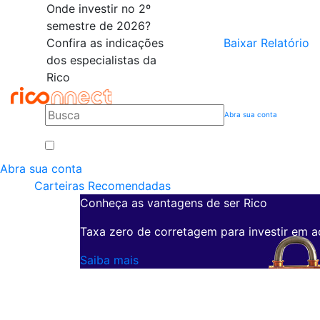
Onde investir no 2º
semestre de 2026?
Confira as indicações
Baixar Relatório
dos especialistas da
Rico
Abra sua conta
Abra sua conta
Carteiras Recomendadas
Conheça as vantagens de ser Rico
Taxa zero de corretagem para investir em a
Saiba mais