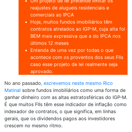
Um projeto de lei pretende limitar os
reajustes de alugueis residenciais e
comerciais ao IPCA
Hoje, muitos fundos imobiliários têm
contratos atrelados ao IGP-M, cuja alta foi
BEM mais expressiva que a do IPCA nos
últimos 12 meses
Entenda de uma vez por todas o que
acontece com os proventos dos seus FIIs
caso esse projeto de lei realmente seja
aprovado.
No ano passado
, escrevemos neste mesmo Rico
Matinal
sobre fundos imobiliários como uma forma de
ganhar dinheiro com as altas estratosféricas do IGP-M.
É que muitos FIIs têm esse indicador de inflação como
indexador de contratos, o que significa, em linhas
gerais, que os dividendos pagos aos investidores
crescem no mesmo ritmo.