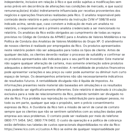
independente, inclusive em relação à Rico e que estão sujeitas a modificações sem
aviso prévio em decorrência de alterações nas condições de mercado, e que sua(s)
remuneração(es) é(são) indiretamente influenciada por receitas provenientes dos
negócios e operações financeiras realizadas pela Rico. O analista responsável pelo
conteúdo deste relatório e pelo cumprimento da Instrução CVM nº 598/18 está
indicado acima, sendo que, caso constem a indicação de mais um analista no
relatório, o responsável será o primeiro analista credenciado a ser mencionado no
relatório. Os analistas da Rico estão obrigados ao cumprimento de todas as regras
previstas no Código de Conduta da APIMEC para o Analista de Valores Mobiliários e na
Política de Conduta dos Analistas de Valores Mobiliários do Grupo XP. O atendimento
de nossos clientes é realizado por empregados da Rico. Os produtos apresentados
neste relatório podem não ser adequados para todos os tipos de cliente. Antes de
qualquer decisão, os clientes deverão realizar o processo de suitability e confirmar se
os produtos apresentados são indicados para o seu perfil de investidor. Este material
não sugere qualquer alteração de carteira, mas somente orientação sobre produtos
adequados a determinado perfil de investidor. A rentabilidade de produtos financeiros
pode apresentar variações e seu preço ou valor pode aumentar ou diminuir num curto
espaço de tempo. Os desempenhos anteriores não são necessariamente indicativos
de resultados futuros. A rentabilidade divulgada não é líquida de impostos. As
informações presentes neste material são baseadas em simulações e os resultados
reais poderão ser significativamente diferentes. Este relatório é destinado à circulação
exclusiva para a rede de relacionamento da Rico, podendo também ser divulgado no
site da Rico. Fica proibida sua reprodução ou redistribuição para qualquer pessoa, no
todo ou em parte, qualquer que seja o propósito, sem o prévio consentimento
expresso da Rico. A Ouvidoria da Rico tem a missão de servir de canal de contato
sempre que os clientes que não se sentirem satisfeitos com as soluções dadas pela
empresa aos seus problemas. O contato pode ser realizado por meio do telefone:
0800 771 5454. SAC. 0800 774 0402. O custo da operação e a política de cobrança
estão definidos nas tabelas de custos operacionais disponibilizadas no site da Rico:
https://www.rico.com.vc/custos A Rico se exime de qualquer responsabilidade por