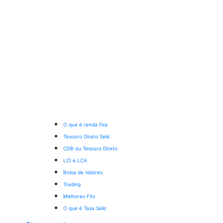
O que é renda fixa
Tesouro Direto Selic
CDB ou Tesouro Direto
LCI e LCA
Bolsa de Valores
Trading
Melhores FIIs
O que é Taxa Selic