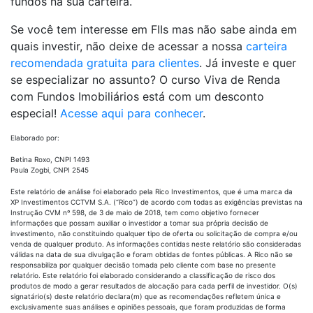
fundos na sua carteira.
Se você tem interesse em FIIs mas não sabe ainda em
quais investir, não deixe de acessar a nossa
carteira
recomendada gratuita para clientes
. Já investe e quer
se especializar no assunto? O curso Viva de Renda
com Fundos Imobiliários está com um desconto
especial!
Acesse aqui para conhecer
.
Elaborado por:
Betina Roxo, CNPI 1493
Paula Zogbi, CNPI 2545
Este relatório de análise foi elaborado pela Rico Investimentos, que é uma marca da
XP Investimentos CCTVM S.A. (“Rico”) de acordo com todas as exigências previstas na
Instrução CVM nº 598, de 3 de maio de 2018, tem como objetivo fornecer
informações que possam auxiliar o investidor a tomar sua própria decisão de
investimento, não constituindo qualquer tipo de oferta ou solicitação de compra e/ou
venda de qualquer produto. As informações contidas neste relatório são consideradas
válidas na data de sua divulgação e foram obtidas de fontes públicas. A Rico não se
responsabiliza por qualquer decisão tomada pelo cliente com base no presente
relatório. Este relatório foi elaborado considerando a classificação de risco dos
produtos de modo a gerar resultados de alocação para cada perfil de investidor. O(s)
signatário(s) deste relatório declara(m) que as recomendações refletem única e
exclusivamente suas análises e opiniões pessoais, que foram produzidas de forma