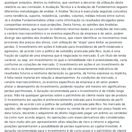
quaisquer prejuízos, diretos ou indiretos, que venham a decorrer da utilização deste
relatório ou seu conteúdo. A Avaliação Técnica e a Avaliação de Fundamentos seguem
diferentes metodologias de análise. A Análise Técnica é executada seguindo conceitos
como tendência, suporte, resistência, candles, volumes, médias móveis entre outros.
Já a Análise Fundamentalista utiliza como informação os resultados divulgados pelas
companhias emissoras e suas projeções. Desta forma, as opiniões dos Analistas
Fundamentalistas, que buscam os melhores retornos dadas as condições de mercado,
o cenário macroeconômico e os eventos específicos da empresa e do setor, podem
divergir das opiniões dos Analistas Técnicos, que visam identificar os movimentos mais
prováveis dos preços dos ativos, com utilização de “stops” para limitar as possíveis
perdas. O investimento em ações é indicado para investidores de perfil moderado e
agressivo, de acordo com a política de suitability praticada pela Rico. Ação é uma
fração do capital de uma empresa que é negociada no mercado. É um título de renda
variável, ou seja, um investimento no qual a rentabilidade não é preestabelecida, varia
conforme as cotações de mercado. O investimento em ações é um investimento de
alto risco e os desempenhos anteriores não são necessariamente indicativos de
resultados futuros e nenhuma declaração ou garantia, de forma expressa ou implícita,
é feita neste material em relação a desempenhos. As condições de mercado, o
cenário macroeconômico, os eventos específicos da empresa e do setor podem
afetar o desempenho do investimento, podendo resultar até mesmo em significativas
perdas patrimoniais. A duração recomendada para o investimento é de médio-longo
prazo. Não há quaisquer garantias sobre o patrimônio do cliente neste tipo de produto
O investimento em opções é preferencialmente indicado para investidores de perfil
agressivo, de acordo com a política de suitability praticada pela Rico. No mercado de
opções, são negociados direitos de compra ou venda de um bem por preço fixado em
data futura, devendo o adquirente do direito negociado pagar um prêmio ao vendedor
tal como num acordo seguro. As operações com esses derivativos são consideradas
de risco muito alto por apresentarem altas relações de risco e retorno e algumas
posições apresentarem a possibilidade de perdas superiores ao capital investido. A
duração recomendada para o investimento é de curto prazo e o patrimônio do cliente