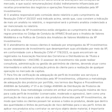
mercado, e que sua(s) remuneração(es) é(são) indiretamente influenciada por
receitas provenientes dos negócios e operações financeiras realizadas pela XP
Investimentos.
4) O analista responsável pelo conteúdo deste relatório e pelo cumprimento da
Resolução CVM nº 20/2021 está indicado acima, sendo que, caso constem a indicação
de mais um analista no relatório, o responsável será o primeiro analista credenciado a
ser mencionado no relatório.
5) Os analistas da XP Investimentos estão obrigados ao cumprimento de todas as
regras previstas no Código de Conduta da APIMEC Brasil para o Analista de Valores
Mobiliários e na Política de Conduta dos Analistas de Valores Mobiliários da XP
Investimentos.
6) O atendimento de nossos clientes é realizado por empregados da XP Investimentos
ou por assessores de investimento que desempenham suas atividades por meio da XP,
em conformidade com a Resolução CVM nº 178/2023, os quais encontram-se
registrados na Associação Nacional das Corretoras e Distribuidoras de Títulos e
Valores Mobiliários – ANCORD. O assessor de investimento não pode realizar
consultoria, administração ou gestão de patrimônio de clientes, devendo atuar como
intermediário e solicitar autorização prévia do cliente para a realização de qualquer
operação no mercado de capitais.
7) Para fins de verificação da adequação do perfil do investidor aos serviços e
produtos de investimento oferecidos pela XP Investimentos, utilizamos a metodologia
de adequação dos produtos por portfólio, nos termos das Regras e Procedimentos
ANBIMA de Suitability nº 01 e do Código ANBIMA de Distribuição de Produtos de
Investimento. Essa metodologia consiste em atribuir uma pontuação máxima de risco
para cada perfil de investidor (conservador, moderado e agressivo), bem como uma
pontuação de risco para cada um dos produtos oferecidos pela XP Investimentos, de
modo que todos os clientes possam ter acesso a todos os produtos, desde que dentro
das quantidades e limites da pontuação de risco definidas para o seu perfil. Antes de
aplicar nos produtos e/ou contratar os serviços objeto deste material, é importante