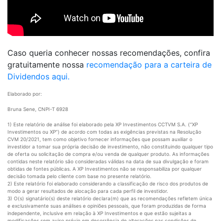
Caso queria conhecer nossas recomendações, confira
gratuitamente nossa
recomendação para a carteira de
Dividendos aqui.
Elaborado por:
Bruna Sene, CNPI-T 6928
1) Este relatório de análise foi elaborado pela XP Investimentos CCTVM S.A. (“XP
Investimentos ou XP”) de acordo com todas as exigências previstas na Resolução
CVM 20/2021, tem como objetivo fornecer informações que possam auxiliar o
investidor a tomar sua própria decisão de investimento, não constituindo qualquer tipo
de oferta ou solicitação de compra e/ou venda de qualquer produto. As informações
contidas neste relatório são consideradas válidas na data de sua divulgação e foram
obtidas de fontes públicas. A XP Investimentos não se responsabiliza por qualquer
decisão tomada pelo cliente com base no presente relatório.
2) Este relatório foi elaborado considerando a classificação de risco dos produtos de
modo a gerar resultados de alocação para cada perfil de investidor.
3) O(s) signatário(s) deste relatório declara(m) que as recomendações refletem única
e exclusivamente suas análises e opiniões pessoais, que foram produzidas de forma
independente, inclusive em relação à XP Investimentos e que estão sujeitas a
modificações sem aviso prévio em decorrência de alterações nas condições de