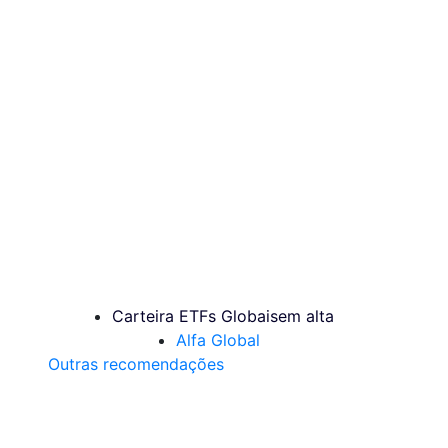
Carteira ETFs Globais
em alta
Alfa Global
Outras recomendações