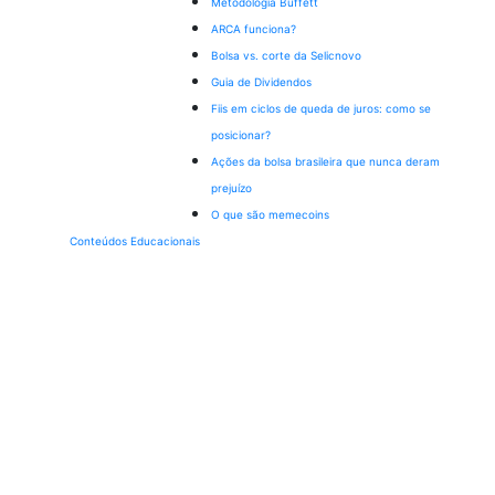
Metodologia Buffett
ARCA funciona?
Bolsa vs. corte da Selic
novo
Guia de Dividendos
Fiis em ciclos de queda de juros: como se
posicionar?
Ações da bolsa brasileira que nunca deram
prejuízo
O que são memecoins
Conteúdos Educacionais