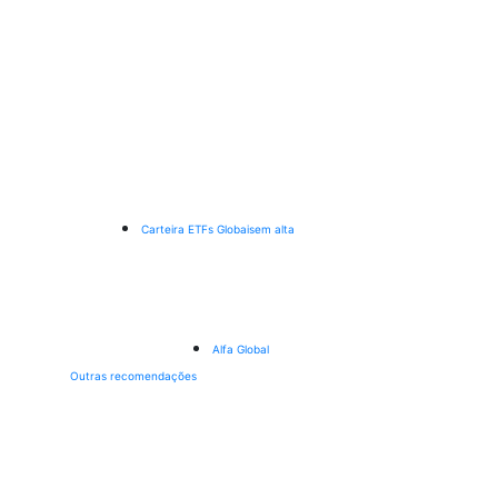
Carteira ETFs Globais
em alta
Alfa Global
Outras recomendações