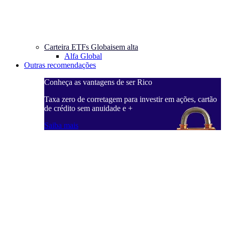
Carteira ETFs Globais
em alta
Alfa Global
Outras recomendações
Conheça as vantagens de ser Rico
C
ações, cartão
Taxa zero de corretagem para investir em ações, cartão
T
de crédito sem anuidade e +
d
Saiba mais
S