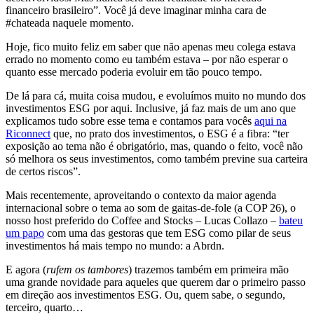
financeiro brasileiro”. Você já deve imaginar minha cara de
#chateada naquele momento.
Hoje, fico muito feliz em saber que não apenas meu colega estava
errado no momento como eu também estava – por não esperar o
quanto esse mercado poderia evoluir em tão pouco tempo.
De lá para cá, muita coisa mudou, e evoluímos muito no mundo dos
investimentos ESG por aqui. Inclusive, já faz mais de um ano que
explicamos tudo sobre esse tema e contamos para vocês
aqui na
Riconnect
que, no prato dos investimentos, o ESG é a fibra: “ter
exposição ao tema não é obrigatório, mas, quando o feito, você não
só melhora os seus investimentos, como também previne sua carteira
de certos riscos”.
Mais recentemente, aproveitando o contexto da maior agenda
internacional sobre o tema ao som de gaitas-de-fole (a COP 26), o
nosso host preferido do Coffee and Stocks – Lucas Collazo –
bateu
um papo
com uma das gestoras que tem ESG como pilar de seus
investimentos há mais tempo no mundo: a Abrdn.
E agora (
rufem os tambores
) trazemos também em primeira mão
uma grande novidade para aqueles que querem dar o primeiro passo
em direção aos investimentos ESG. Ou, quem sabe, o segundo,
terceiro, quarto…