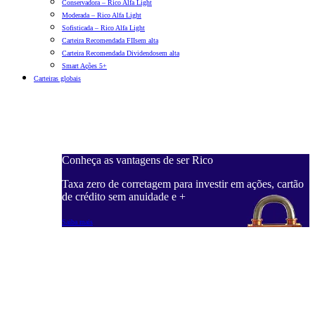
Conservadora – Rico Alfa Light
Moderada – Rico Alfa Light
Sofisticada – Rico Alfa Light
Carteira Recomendada FIIs
em alta
Carteira Recomendada Dividendos
em alta
Smart Ações 5+
Carteiras globais
Conheça as vantagens de ser Rico
C
ações, cartão
Taxa zero de corretagem para investir em ações, cartão
T
de crédito sem anuidade e +
d
Saiba mais
S