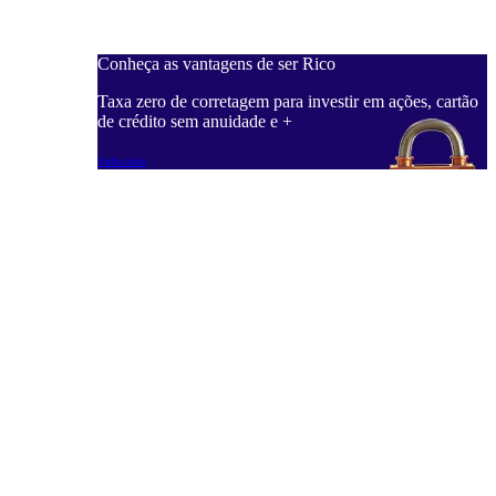
Conheça as vantagens de ser Rico
C
ações, cartão
Taxa zero de corretagem para investir em ações, cartão
T
de crédito sem anuidade e +
d
Saiba mais
S