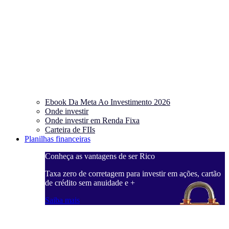
Ebook Da Meta Ao Investimento 2026
Onde investir
Onde investir em Renda Fixa
Carteira de FIIs
Planilhas financeiras
Conheça as vantagens de ser Rico
C
ações, cartão
Taxa zero de corretagem para investir em ações, cartão
T
de crédito sem anuidade e +
d
Saiba mais
S