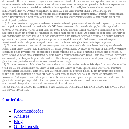
de mercado. O investimento em ações é um investimento de alto risco e os desempenhos anteriores não são
necessariamente indicativos de resultados futuros e nenhuma declaração ou garantia, de forma expressa ou
implícita, é feita neste material em relação a desempenhos. As condições de mercado, o cenário
macroeconômico, os eventos específicos da empresa e do setor podem afetar o desempenho do
investimento, podendo resultar até mesmo em significativas perdas patrimoniais. A duração recomendada
para o investimento é de médio-longo prazo. Não há quaisquer garantias sobre o patrimônio do cliente
neste tipo de produto.
15) O investimento em opções é preferencialmente indicado para investidores de perfil agressivo, de acordo
com a política de suitability praticada pela XP Investimentos. No mercado de opções, são negociados
direitos de compra ou venda de um bem por preço fixado em data futura, devendo o adquirente do direito
negociado pagar um prêmio ao vendedor tal como num acordo seguro. As operações com esses derivativos
são consideradas de risco muito alto por apresentarem altas relações de risco e retorno e algumas posições
apresentarem a possibilidade de perdas superiores ao capital investido. A duração recomendada para o
investimento é de curto prazo e o patrimônio do cliente não está garantido neste tipo de produto.
16) O investimento em termos são contratos para compra ou a venda de uma determinada quantidade de
ações, a um preço fixado, para liquidação em prazo determinado. O prazo do contrato a Termo é livremente
escolhido pelos investidores, obedecendo o prazo mínimo de 16 dias e máximo de 999 dias corridos. O
preço será o valor da ação adicionado de uma parcela correspondente aos juros – que são fixados livremente
em mercado, em função do prazo do contrato. Toda transação a termo requer um depósito de garantia. Essas
garantias são prestadas em duas formas: cobertura ou margem.
17) O investimento em Mercados Futuros embute riscos de perdas patrimoniais significativos. Commodity
é um objeto ou determinante de preço de um contrato futuro ou outro instrumento derivativo, podendo
consubstanciar um índice, uma taxa, um valor mobiliário ou produto físico. É um investimento de risco
muito alto, que contempla a possibilidade de oscilação de preço devido à utilização de alavancagem
financeira. A duração recomendada para o investimento é de curto prazo e o patrimônio do cliente não está
garantido neste tipo de produto. As condições de mercado, mudanças climáticas e o cenário
macroeconômico podem afetar o desempenho do investimento.
18) ESTA INSTITUIÇÃO É ADERENTE AO CÓDIGO ANBIMA DE DISTRIBUIÇÃO DE PRODUTOS
DE INVESTIMENTO.
Conteúdos
Recomendações
Análises
Blog
Onde Investir