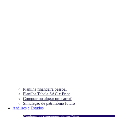
Planilha financeira pessoal
Planilha Tabela SAC x Price
Comprar ou alugar um carro?
Simulação de patrimônio futuro
Análises e Estudos
Conheça as vantagens de ser Rico
C