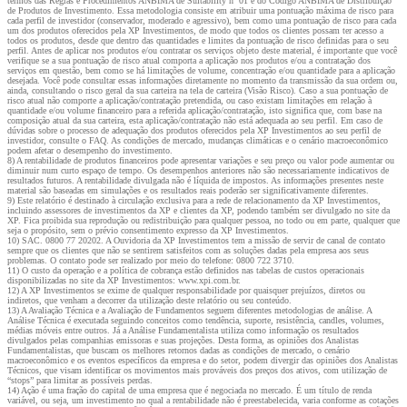
termos das Regras e Procedimentos ANBIMA de Suitability nº 01 e do Código ANBIMA de Distribuição
de Produtos de Investimento. Essa metodologia consiste em atribuir uma pontuação máxima de risco para
cada perfil de investidor (conservador, moderado e agressivo), bem como uma pontuação de risco para cada
um dos produtos oferecidos pela XP Investimentos, de modo que todos os clientes possam ter acesso a
todos os produtos, desde que dentro das quantidades e limites da pontuação de risco definidas para o seu
perfil. Antes de aplicar nos produtos e/ou contratar os serviços objeto deste material, é importante que você
verifique se a sua pontuação de risco atual comporta a aplicação nos produtos e/ou a contratação dos
serviços em questão, bem como se há limitações de volume, concentração e/ou quantidade para a aplicação
desejada. Você pode consultar essas informações diretamente no momento da transmissão da sua ordem ou,
ainda, consultando o risco geral da sua carteira na tela de carteira (Visão Risco). Caso a sua pontuação de
risco atual não comporte a aplicação/contratação pretendida, ou caso existam limitações em relação à
quantidade e/ou volume financeiro para a referida aplicação/contratação, isto significa que, com base na
composição atual da sua carteira, esta aplicação/contratação não está adequada ao seu perfil. Em caso de
dúvidas sobre o processo de adequação dos produtos oferecidos pela XP Investimentos ao seu perfil de
investidor, consulte o FAQ. As condições de mercado, mudanças climáticas e o cenário macroeconômico
podem afetar o desempenho do investimento.
8) A rentabilidade de produtos financeiros pode apresentar variações e seu preço ou valor pode aumentar ou
diminuir num curto espaço de tempo. Os desempenhos anteriores não são necessariamente indicativos de
resultados futuros. A rentabilidade divulgada não é líquida de impostos. As informações presentes neste
material são baseadas em simulações e os resultados reais poderão ser significativamente diferentes.
9) Este relatório é destinado à circulação exclusiva para a rede de relacionamento da XP Investimentos,
incluindo assessores de investimentos da XP e clientes da XP, podendo também ser divulgado no site da
XP. Fica proibida sua reprodução ou redistribuição para qualquer pessoa, no todo ou em parte, qualquer que
seja o propósito, sem o prévio consentimento expresso da XP Investimentos.
10) SAC. 0800 77 20202. A Ouvidoria da XP Investimentos tem a missão de servir de canal de contato
sempre que os clientes que não se sentirem satisfeitos com as soluções dadas pela empresa aos seus
problemas. O contato pode ser realizado por meio do telefone: 0800 722 3710.
11) O custo da operação e a política de cobrança estão definidos nas tabelas de custos operacionais
disponibilizadas no site da XP Investimentos: www.xpi.com.br.
12) A XP Investimentos se exime de qualquer responsabilidade por quaisquer prejuízos, diretos ou
indiretos, que venham a decorrer da utilização deste relatório ou seu conteúdo.
13) A Avaliação Técnica e a Avaliação de Fundamentos seguem diferentes metodologias de análise. A
Análise Técnica é executada seguindo conceitos como tendência, suporte, resistência, candles, volumes,
médias móveis entre outros. Já a Análise Fundamentalista utiliza como informação os resultados
divulgados pelas companhias emissoras e suas projeções. Desta forma, as opiniões dos Analistas
Fundamentalistas, que buscam os melhores retornos dadas as condições de mercado, o cenário
macroeconômico e os eventos específicos da empresa e do setor, podem divergir das opiniões dos Analistas
Técnicos, que visam identificar os movimentos mais prováveis dos preços dos ativos, com utilização de
“stops” para limitar as possíveis perdas.
14) Ação é uma fração do capital de uma empresa que é negociada no mercado. É um título de renda
variável, ou seja, um investimento no qual a rentabilidade não é preestabelecida, varia conforme as cotações