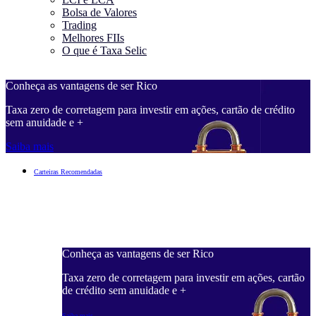
Bolsa de Valores
Trading
Melhores FIIs
O que é Taxa Selic
Conheça as vantagens de ser Rico
C
Taxa zero de corretagem para investir em ações, cartão de crédito
T
sem anuidade e +
s
Saiba mais
S
Carteiras Recomendadas
Conheça as vantagens de ser Rico
C
ações, cartão
Taxa zero de corretagem para investir em ações, cartão
T
de crédito sem anuidade e +
d
Saiba mais
S