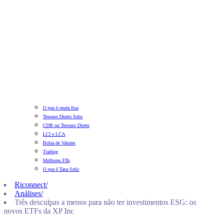
O que é renda fixa
Tesouro Direto Selic
CDB ou Tesouro Direto
LCI e LCA
Bolsa de Valores
Trading
Melhores FIIs
O que é Taxa Selic
Riconnect
/
Análises
/
Três desculpas a menos para não ter investimentos ESG: os
novos ETFs da XP Inc