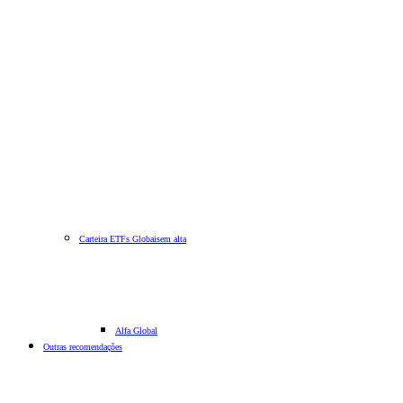
Carteira ETFs Globais
em alta
Alfa Global
Outras recomendações