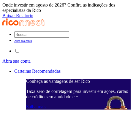
Onde investir em agosto de 2026? Confira as indicações dos
especialistas da Rico
Baixar Relatório
Abra sua conta
Abra sua conta
Carteiras Recomendadas
Conheça as vantagens de ser Rico
C
ações, cartão
Taxa zero de corretagem para investir em ações, cartão
T
de crédito sem anuidade e +
d
Saiba mais
S