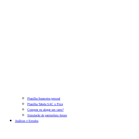
Planilha financeira pessoal
Planilha Tabela SAC x Price
Comprar ou alugar um carro?
Simulação de patrimônio futuro
Análises e Estudos