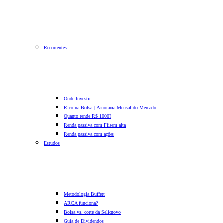
Recorrentes
Onde Investir
Rico na Bolsa | Panorama Mensal do Mercado
Quanto rende R$ 1000?
Renda passiva com Fiis
em alta
Renda passiva com ações
Estudos
Metodologia Buffett
ARCA funciona?
Bolsa vs. corte da Selic
novo
Guia de Dividendos