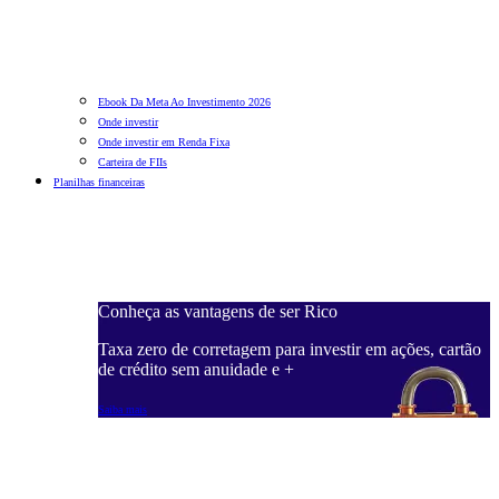
Ebook Da Meta Ao Investimento 2026
Onde investir
Onde investir em Renda Fixa
Carteira de FIIs
Planilhas financeiras
Conheça as vantagens de ser Rico
C
ações, cartão
Taxa zero de corretagem para investir em ações, cartão
T
de crédito sem anuidade e +
d
Saiba mais
S