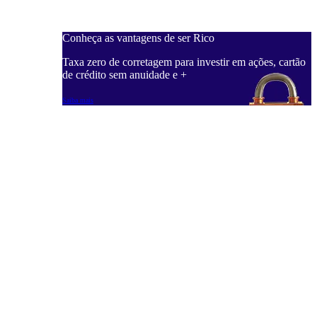
Conheça as vantagens de ser Rico
C
ações, cartão
Taxa zero de corretagem para investir em ações, cartão
T
de crédito sem anuidade e +
d
Saiba mais
S