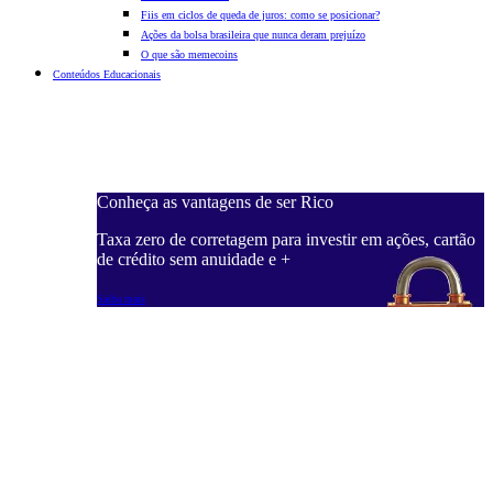
Fiis em ciclos de queda de juros: como se posicionar?
Ações da bolsa brasileira que nunca deram prejuízo
O que são memecoins
Conteúdos Educacionais
Conheça as vantagens de ser Rico
C
ações, cartão
Taxa zero de corretagem para investir em ações, cartão
T
de crédito sem anuidade e +
d
Saiba mais
S