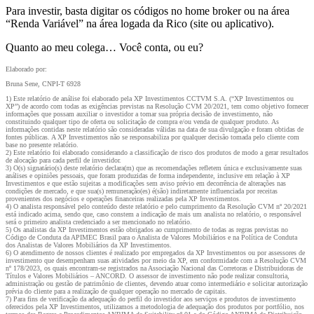
Para investir, basta digitar os códigos no home broker ou na área
“Renda Variável” na área logada da Rico (site ou aplicativo).
Quanto ao meu colega… Você conta, ou eu?
Elaborado por:
Bruna Sene, CNPI-T 6928
1) Este relatório de análise foi elaborado pela XP Investimentos CCTVM S.A. (“XP Investimentos ou
XP”) de acordo com todas as exigências previstas na Resolução CVM 20/2021, tem como objetivo fornecer
informações que possam auxiliar o investidor a tomar sua própria decisão de investimento, não
constituindo qualquer tipo de oferta ou solicitação de compra e/ou venda de qualquer produto. As
informações contidas neste relatório são consideradas válidas na data de sua divulgação e foram obtidas de
fontes públicas. A XP Investimentos não se responsabiliza por qualquer decisão tomada pelo cliente com
base no presente relatório.
2) Este relatório foi elaborado considerando a classificação de risco dos produtos de modo a gerar resultados
de alocação para cada perfil de investidor.
3) O(s) signatário(s) deste relatório declara(m) que as recomendações refletem única e exclusivamente suas
análises e opiniões pessoais, que foram produzidas de forma independente, inclusive em relação à XP
Investimentos e que estão sujeitas a modificações sem aviso prévio em decorrência de alterações nas
condições de mercado, e que sua(s) remuneração(es) é(são) indiretamente influenciada por receitas
provenientes dos negócios e operações financeiras realizadas pela XP Investimentos.
4) O analista responsável pelo conteúdo deste relatório e pelo cumprimento da Resolução CVM nº 20/2021
está indicado acima, sendo que, caso constem a indicação de mais um analista no relatório, o responsável
será o primeiro analista credenciado a ser mencionado no relatório.
5) Os analistas da XP Investimentos estão obrigados ao cumprimento de todas as regras previstas no
Código de Conduta da APIMEC Brasil para o Analista de Valores Mobiliários e na Política de Conduta
dos Analistas de Valores Mobiliários da XP Investimentos.
6) O atendimento de nossos clientes é realizado por empregados da XP Investimentos ou por assessores de
investimento que desempenham suas atividades por meio da XP, em conformidade com a Resolução CVM
nº 178/2023, os quais encontram-se registrados na Associação Nacional das Corretoras e Distribuidoras de
Títulos e Valores Mobiliários – ANCORD. O assessor de investimento não pode realizar consultoria,
administração ou gestão de patrimônio de clientes, devendo atuar como intermediário e solicitar autorização
prévia do cliente para a realização de qualquer operação no mercado de capitais.
7) Para fins de verificação da adequação do perfil do investidor aos serviços e produtos de investimento
oferecidos pela XP Investimentos, utilizamos a metodologia de adequação dos produtos por portfólio, nos