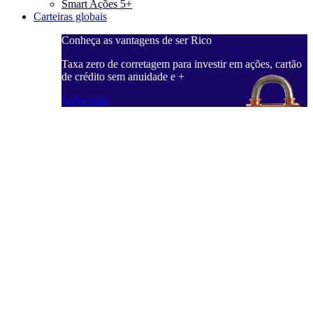
Smart Ações 5+
Carteiras globais
Conheça as vantagens de ser Rico
C
ações, cartão
Taxa zero de corretagem para investir em ações, cartão
T
de crédito sem anuidade e +
d
Saiba mais
S