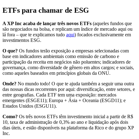
ETFs para chamar de ESG
A XP Inc acaba de lançar três novos ETFs
(aqueles fundos que
são negociados na bolsa, e replicam um índice de mercado aqui ou
lá fora – que te explicamos tudo
aqui
) focados exclusivamente em
investimentos ESG.
O que?
Os fundos terão exposição a empresas selecionadas com
base em indicadores ambientais como emissão de carbono e
participação da receita em negócios não poluentes; indicadores de
governança, como diversidade de gênero em altos cargos; e sociais,
como aqueles baseados em princípios globais da ONU.
Onde?
No mundo todo! O que te ajuda também a seguir uma outra
das nossas dicas recorrentes por aqui: diversificação, entre setores, e
entre geografias. Cada ETF tem uma exposição: mercados
emergentes (ESGE11); Europa + Ásia + Oceania (ESGD11); e
Estados Unidos (ESGU11).
Como?
Os três novos ETFs têm investimento inicial a partir de R$
10, taxa de administração de 0,3% ao ano e liquidação após dois
dias úteis, e estão disponíveis na plataforma da Rico e do grupo XP
Inc.