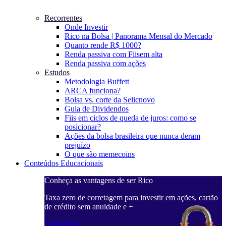
Recorrentes
Onde Investir
Rico na Bolsa | Panorama Mensal do Mercado
Quanto rende R$ 1000?
Renda passiva com Fiis
em alta
Renda passiva com ações
Estudos
Metodologia Buffett
ARCA funciona?
Bolsa vs. corte da Selic
novo
Guia de Dividendos
Fiis em ciclos de queda de juros: como se
posicionar?
Ações da bolsa brasileira que nunca deram
prejuízo
O que são memecoins
Conteúdos Educacionais
Conheça as vantagens de ser Rico
C
ações, cartão
Taxa zero de corretagem para investir em ações, cartão
T
de crédito sem anuidade e +
d
Saiba mais
S