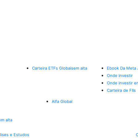
Carteira ETFs Globais
em alta
Ebook Da Meta 
Onde investir
Onde investir e
Carteira de FIIs
Alfa Global
em alta
lises e Estudos
C