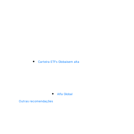
Carteira ETFs Globais
em alta
Alfa Global
Outras recomendações