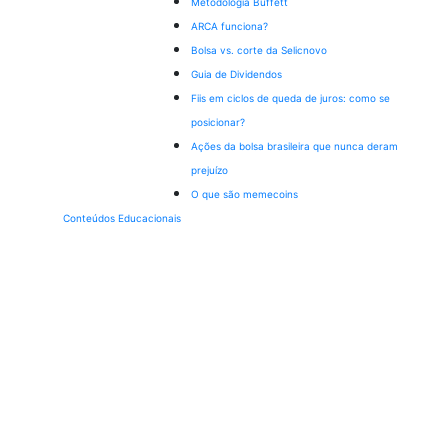
Metodologia Buffett
ARCA funciona?
Bolsa vs. corte da Selic
novo
Guia de Dividendos
Fiis em ciclos de queda de juros: como se
posicionar?
Ações da bolsa brasileira que nunca deram
prejuízo
O que são memecoins
Conteúdos Educacionais