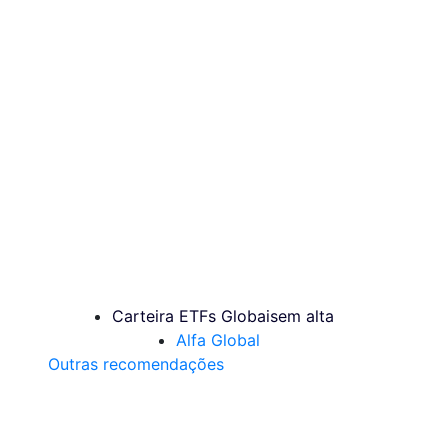
Carteira ETFs Globais
em alta
Alfa Global
Outras recomendações