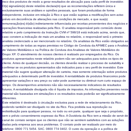
risco dos produtos de modo a gerar resultados de alocação para cada perfil de investidor.
O(s) signatário(s) deste relatório declara(m) que as recomendações refletem única e
exclusivamente suas análises e opiniões pessoais, que foram produzidas de forma
independente, inclusive em relação à Rico e que estão sujeitas a modificações sem aviso
prévio em decorrência de alterações nas condições de mercado, e que sua(s)
remuneração(es) é(são) indiretamente influenciada por receitas provenientes dos negócios e
operações financeiras realizadas pela Rico. O analista responsável pelo conteúdo deste
relatório e pelo cumprimento da Instrução CVM nº 598/18 está indicado acima, sendo que,
caso constem a indicação de mais um analista no relatório, o responsável será o primeiro
analista credenciado a ser mencionado no relatório. Os analistas da Rico estão obrigados ao
cumprimento de todas as regras previstas no Código de Conduta da APIMEC para o Analista
de Valores Mobiliários e na Política de Conduta dos Analistas de Valores Mobiliários do
Grupo XP. O atendimento de nossos clientes é realizado por empregados da Rico. Os
produtos apresentados neste relatório podem não ser adequados para todos os tipos de
cliente. Antes de qualquer decisão, os clientes deverão realizar o processo de suitability e
confirmar se os produtos apresentados são indicados para o seu perfil de investidor. Este
material não sugere qualquer alteração de carteira, mas somente orientação sobre produtos
adequados a determinado perfil de investidor. A rentabilidade de produtos financeiros pode
apresentar variações e seu preço ou valor pode aumentar ou diminuir num curto espaço de
tempo. Os desempenhos anteriores não são necessariamente indicativos de resultados
futuros. A rentabilidade divulgada não é líquida de impostos. As informações presentes neste
material são baseadas em simulações e os resultados reais poderão ser significativamente
diferentes.
Este relatório é destinado à circulação exclusiva para a rede de relacionamento da Rico,
podendo também ser divulgado no site da Rico. Fica proibida sua reprodução ou
redistribuição para qualquer pessoa, no todo ou em parte, qualquer que seja o propósito,
sem o prévio consentimento expresso da Rico. A Ouvidoria da Rico tem a missão de servir de
canal de contato sempre que os clientes que não se sentirem satisfeitos com as soluções
dadas pela empresa aos seus problemas. O contato pode ser realizado por meio do
telefone: 0800 771 5454. SAC. 0800 774 0402. O custo da operação e a política de