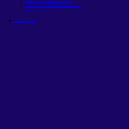
Carteira Recomendada FIIs
em alta
Carteira Recomendada Dividendos
em alta
Smart Ações 5+
Carteiras globais