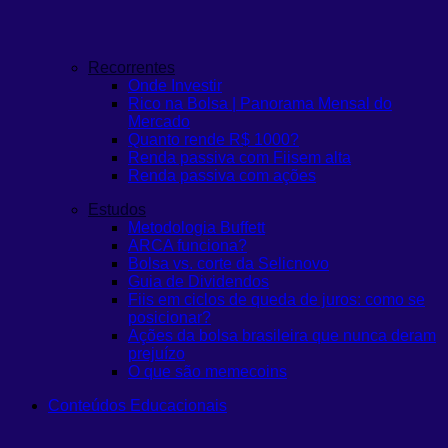
Recorrentes
Onde Investir
Rico na Bolsa | Panorama Mensal do
Mercado
Quanto rende R$ 1000?
Renda passiva com Fiis
em alta
Renda passiva com ações
Estudos
Metodologia Buffett
ARCA funciona?
Bolsa vs. corte da Selic
novo
Guia de Dividendos
Fiis em ciclos de queda de juros: como se
posicionar?
Ações da bolsa brasileira que nunca deram
prejuízo
O que são memecoins
Conteúdos Educacionais