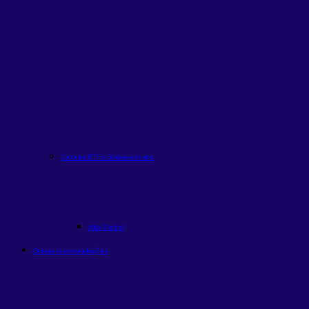
Carteira ETFs Globais
em alta
Alfa Global
Outras recomendações