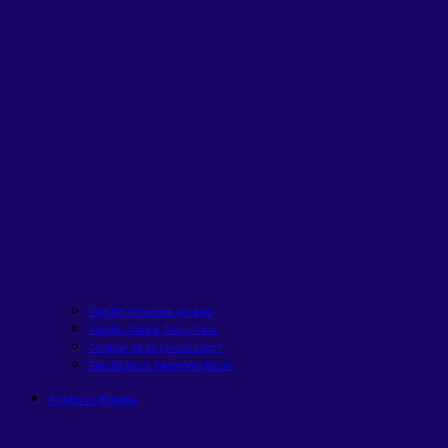
Planilha financeira pessoal
Planilha Tabela SAC x Price
Comprar ou alugar um carro?
Simulação de patrimônio futuro
Análises e Estudos