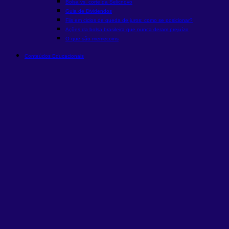
Bolsa vs. corte da Selic
novo
Guia de Dividendos
Fiis em ciclos de queda de juros: como se posicionar?
Ações da bolsa brasileira que nunca deram prejuízo
O que são memecoins
Conteúdos Educacionais