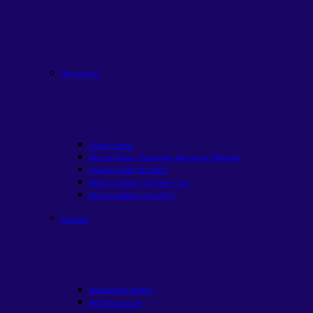
Recorrentes
Onde Investir
Rico na Bolsa | Panorama Mensal do Mercado
Quanto rende R$ 1000?
Renda passiva com Fiis
em alta
Renda passiva com ações
Estudos
Metodologia Buffett
ARCA funciona?