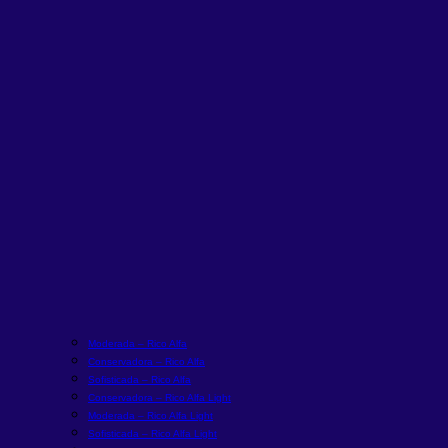
Moderada – Rico Alfa
Conservadora – Rico Alfa
Sofisticada – Rico Alfa
Conservadora – Rico Alfa Light
Moderada – Rico Alfa Light
Sofisticada – Rico Alfa Light