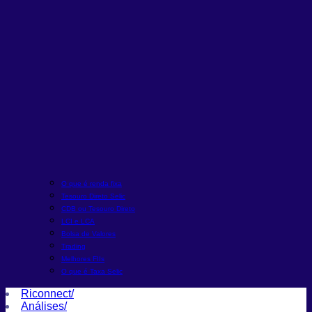
O que é renda fixa
Tesouro Direto Selic
CDB ou Tesouro Direto
LCI e LCA
Bolsa de Valores
Trading
Melhores FIIs
O que é Taxa Selic
Riconnect
/
Análises
/