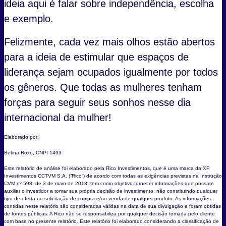
ideia aqui é falar sobre independência, escolha
e exemplo.
Felizmente, cada vez mais olhos estão abertos
para a ideia de estimular que espaços de
liderança sejam ocupados igualmente por todos
os gêneros. Que todas as mulheres tenham
forças para seguir seus sonhos nesse dia
internacional da mulher!
Elaborado por:
Betina Roxo, CNPI 1493
Este relatório de análise foi elaborado pela Rico Investimentos, que é uma marca da XP
Investimentos CCTVM S.A. (“Rico”) de acordo com todas as exigências previstas na Instrução
CVM nº 598, de 3 de maio de 2018, tem como objetivo fornecer informações que possam
auxiliar o investidor a tomar sua própria decisão de investimento, não constituindo qualquer
tipo de oferta ou solicitação de compra e/ou venda de qualquer produto. As informações
contidas neste relatório são consideradas válidas na data de sua divulgação e foram obtidas
de fontes públicas. A Rico não se responsabiliza por qualquer decisão tomada pelo cliente
com base no presente relatório. Este relatório foi elaborado considerando a classificação de